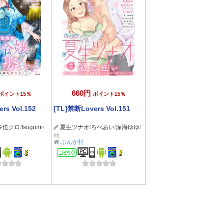
660円
ポイント15％
ポイント15％
rs Vol.152
[TL]禁断Lovers Vol.151
多也クロ
/
tsugumi
/
夏生ツナオ
/
ろべあい
/
深海ゆゆ
/
他
ぶんか社
ック
コミック