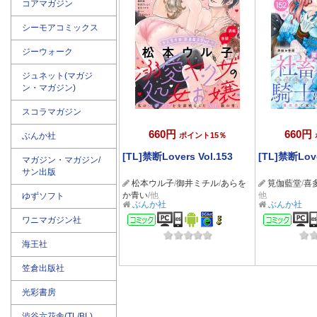
コアマガジン
シーモアコミックス
ジーウォーク
ジュネット(マガジ
ン・マガジン)
スコラマガジン
660円
660円
ぶんか社
ポイント15％
[TL]禁断Lovers Vol.153
[TL]禁断Love
マガジン・マガジン/
サン出版
松本ウル子
/
御井ミチル
/
あらを
筧伽藍堂
/
喜
か青い
/他
他
ゆずソフト
ぶんか社
ぶんか社
コミック
コミ
ワニマガジン社
海王社
笠倉出版社
光彩書房
渋谷六花舎(TL/BL)