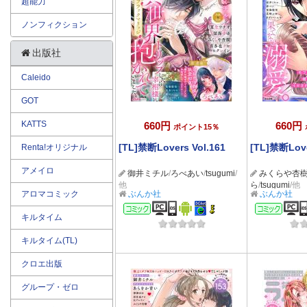
超能力
ノンフィクション
出版社
Caleido
GOT
KATTS
660円
660円
ポイント15％
[TL]禁断Lovers Vol.161
[TL]禁断Love
Renta!オリジナル
アメイロ
御井ミチル
/
ろべあい
/
tsugumi
/
みくらや杏
他
ら
/
tsugumi
/他
アロマコミック
ぶんか社
ぶんか社
コミック
コミ
キルタイム
キルタイム(TL)
クロエ出版
グループ・ゼロ