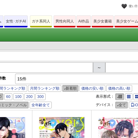
使い方
ム
女性･ガチAI
ガチ系同人
男性向同人
AI作品
美少女書籍
美少女ゲー
～
件数
15件
間ランキング順
月間ランキング順
新着順
価格の安い順
価格の高い順
表示形式：
0
60
100
200
300
デバイス：
コミック・ノベル
全年齢全て
全て
i