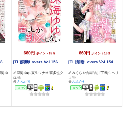
660円
660円
ポイント15％
ポイント15％
58
[TL]禁断Lovers Vol.156
[TL]禁断Lovers Vol.154
深海ゆ
深海ゆゆ
/
夏生ツナオ
/
喜多也ク
みくらや杏樹
/
吉川丁
/
鳥生ヘリ
ロ
/他
コ
/他
ぶんか社
ぶんか社
コミック
コミック