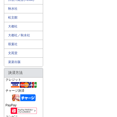
秋水社
松文館
大都社
大都社／秋水社
双葉社
文苑堂
楽楽出版
決済方法
クレジット
チャージ決済
PayPay
コンビニ