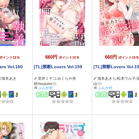
660円
660円
ポイント15％
ポイント15％
ポイント15％
rs Vol.160
[TL]禁断Lovers Vol.159
[TL]禁断Lovers Vol.1
樹
/
海本あき
室井ミヤコ
/
みくらや杏
海本あきら
/
松本ウル子
/
樹
/
tsugumi
/他
ゆ
/他
ぶんか社
ぶんか社
ック
コミック
コミック