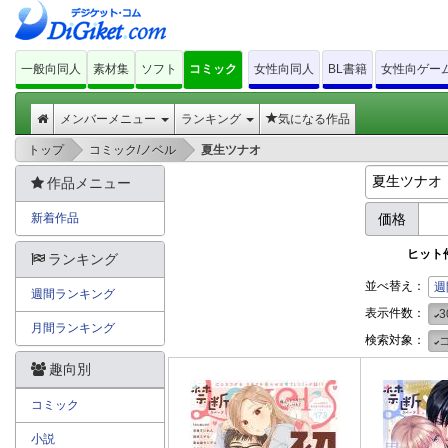
一般向同人
素材集
ソフト
コミック
女性向同人
BL書籍
女性向ゲー
メンバーメニュー
ランキング
気になる作品
>
>
トップ
コミック/ノベル
夏生ツナオ
作品メニュー
新着作品
価格
ヒット
ランキング
並べ替え：
週
週間ランキング
表示件数：
3
月間ランキング
検索対象：
趣向別
コミック
小説