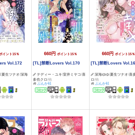
660円
660円
ポイント15％
ポイント15％
ポイント15％
rs Vol.172
[TL]禁断Lovers Vol.170
[TL]禁断Lovers Vol.1
樹
/
夏生ツナオ
/
深海
テディー・ユキ
/
室井ミヤコ
/
喜
深海ゆゆ
/
夏生ツナオ
/
喜
多也クロ
/他
ロ
/他
ぶんか社
ぶんか社
ック
コミック
コミック