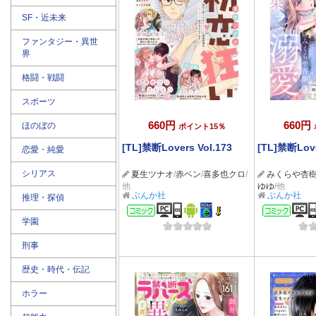
SF・近未来
ファンタジー・異世
界
格闘・戦闘
スポーツ
660円
660円
ほのぼの
ポイント15％
[TL]禁断Lovers Vol.173
[TL]禁断Love
恋愛・純愛
シリアス
夏生ツナオ
/
赤ベン
/
喜多也クロ
/
みくらや杏
他
ゆゆ
/他
ぶんか社
ぶんか社
推理・探偵
コミック
コミ
学園
刑事
歴史・時代・伝記
ホラー