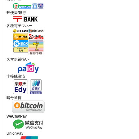
郵便局/銀行
各種電子マネー
スマホ後払い
非接触決済
暗号通貨
WeChatPay
UnionPay