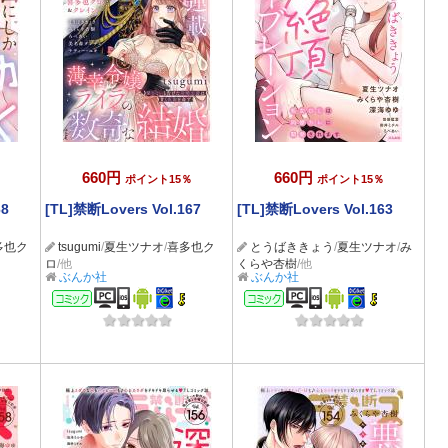
660円
660円
ポイント15％
ポイント15％
68
[TL]禁断Lovers Vol.167
[TL]禁断Lovers Vol.163
多也ク
tsugumi
/
夏生ツナオ
/
喜多也ク
とうばききょう
/
夏生ツナオ
/
み
ロ
/他
くらや杏樹
/他
ぶんか社
ぶんか社
コミック
コミック