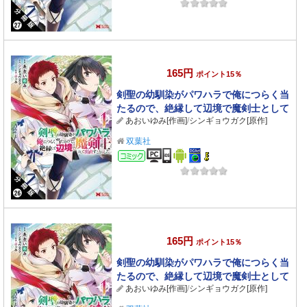
165円
ポイント15％
剣聖の幼馴染がパワハラで俺につらく当
たるので、絶縁して辺境で魔剣士として
あおいゆみ[作画]
/
シンギョウガク[原作]
出直すことにした。（コミック） 分冊版
： 26
双葉社
コミック
165円
ポイント15％
剣聖の幼馴染がパワハラで俺につらく当
たるので、絶縁して辺境で魔剣士として
あおいゆみ[作画]
/
シンギョウガク[原作]
出直すことにした。（コミック） 分冊版
： 25