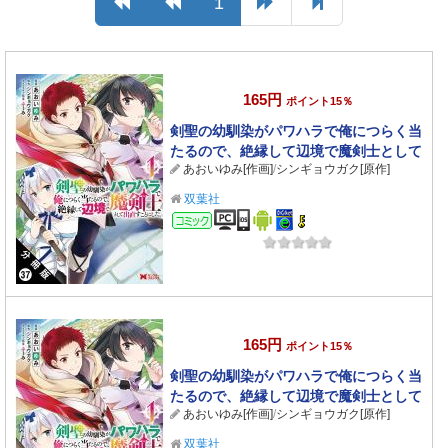
1
165円
ポイント15％
剣聖の幼馴染がパワハラで俺につらく当
たるので、絶縁して辺境で魔剣士として
あおいゆみ[作画]
/
シンギョウガク[原作]
出直すことにした。（コミック） 分冊版
： 37
双葉社
コミック
165円
ポイント15％
剣聖の幼馴染がパワハラで俺につらく当
たるので、絶縁して辺境で魔剣士として
あおいゆみ[作画]
/
シンギョウガク[原作]
出直すことにした。（コミック） 分冊版
： 36
双葉社