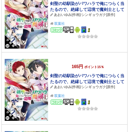
剣聖の幼馴染がパワハラで俺につらく当
たるので、絶縁して辺境で魔剣士として
あおいゆみ[作画]
/
シンギョウガク[原作]
出直すことにした。（コミック） 分冊版
： 32
双葉社
コミック
165円
ポイント15％
剣聖の幼馴染がパワハラで俺につらく当
たるので、絶縁して辺境で魔剣士として
あおいゆみ[作画]
/
シンギョウガク[原作]
出直すことにした。（コミック） 分冊版
： 31
双葉社
コミック