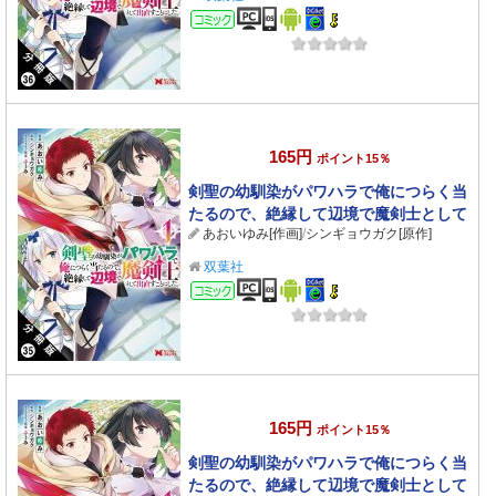
コミック
165円
ポイント15％
剣聖の幼馴染がパワハラで俺につらく当
たるので、絶縁して辺境で魔剣士として
あおいゆみ[作画]
/
シンギョウガク[原作]
出直すことにした。（コミック） 分冊版
： 35
双葉社
コミック
165円
ポイント15％
剣聖の幼馴染がパワハラで俺につらく当
たるので、絶縁して辺境で魔剣士として