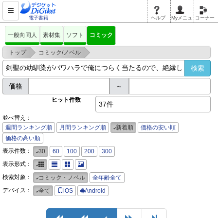
電子書籍
ヘルプ
Myメニュ
コーナー
一般向同人
素材集
ソフト
コミック
>
>
トップ
コミック/ノベル
剣聖の幼馴染がパワハラで俺につらく当たるので、絶縁して辺境で魔剣士と
して出直すこ
価格
～
ヒット件数
37件
並べ替え：
週間ランキング順
月間ランキング順
新着順
価格の安い順
価格の高い順
表示件数：
30
60
100
200
300
表示形式：
検索対象：
コミック・ノベル
全年齢全て
デバイス：
全て
iOS
Android