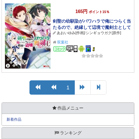
165円
ポイント15％
剣聖の幼馴染がパワハラで俺につらく当
たるので、絶縁して辺境で魔剣士として
あおいゆみ[作画]
/
シンギョウガク[原作]
出直すことにした。（コミック） 分冊版
： 8
双葉社
コミック
1
作品メニュー
新着作品
ランキング