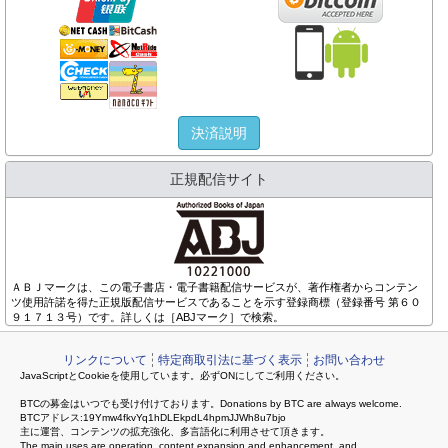
決済説明
正規配信サイト
ＡＢＪマークは、この電子書店・電子書籍配信サービスが、著作権者からコンテン
ツ使用許諾を得た正規版配信サービスであることを示す登録商標（登録番号 第６０
９１７１３号）です。詳しくは［ABJマーク］で検索。
リンクについて
特定商取引法に基づく表示
お問い合わせ
JavaScriptとCookieを使用しています。必ずONにしてご利用ください。
BTCの募金はいつでも受け付けております。Donations by BTC are always welcome.
BTCアドレス:19Ymw4fkvYq1hDLEkpdL4hpmJJWh8u7bjo
主に運営、コンテンツの拡充強化、多言語化に利用させて頂きます。
The main uses are operation, content expansion and enhancement, and