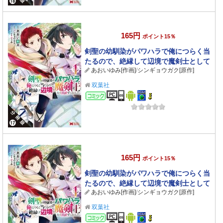
165円
ポイント15％
剣聖の幼馴染がパワハラで俺につらく当
たるので、絶縁して辺境で魔剣士として
あおいゆみ[作画]
/
シンギョウガク[原作]
出直すことにした。（コミック） 分冊版
： 17
双葉社
コミック
165円
ポイント15％
剣聖の幼馴染がパワハラで俺につらく当
たるので、絶縁して辺境で魔剣士として
あおいゆみ[作画]
/
シンギョウガク[原作]
出直すことにした。（コミック） 分冊版
： 16
双葉社
コミック