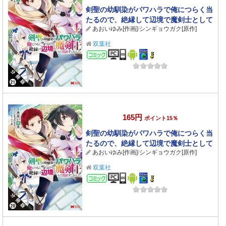
剣聖の幼馴染がパワハラで俺につらく当
たるので、絶縁して辺境で魔剣士として
あおいゆみ[作画]
/
シンギョウガク[原作]
出直すことにした。（コミック） 分冊版
： 21
双葉社
コミック
165円
ポイント15％
剣聖の幼馴染がパワハラで俺につらく当
たるので、絶縁して辺境で魔剣士として
あおいゆみ[作画]
/
シンギョウガク[原作]
出直すことにした。（コミック） 分冊版
： 20
双葉社
コミック