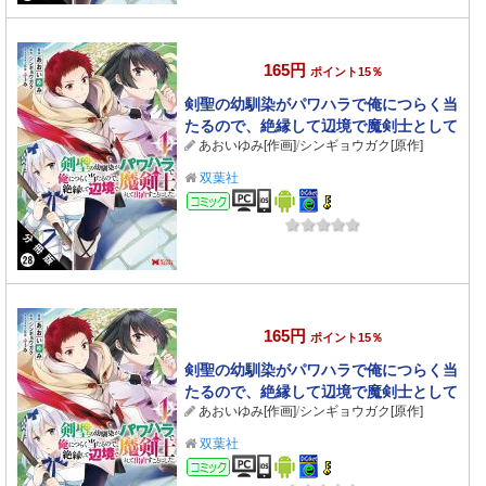
165円
ポイント15％
剣聖の幼馴染がパワハラで俺につらく当
たるので、絶縁して辺境で魔剣士として
あおいゆみ[作画]
/
シンギョウガク[原作]
出直すことにした。（コミック） 分冊版
： 28
双葉社
コミック
165円
ポイント15％
剣聖の幼馴染がパワハラで俺につらく当
たるので、絶縁して辺境で魔剣士として
あおいゆみ[作画]
/
シンギョウガク[原作]
出直すことにした。（コミック） 分冊版
： 27
双葉社
コミック