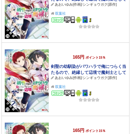
あおいゆみ[作画]
/
シンギョウガク[原作]
出直すことにした。（コミック） 分冊版
： 23
双葉社
コミック
165円
ポイント15％
剣聖の幼馴染がパワハラで俺につらく当
たるので、絶縁して辺境で魔剣士として
あおいゆみ[作画]
/
シンギョウガク[原作]
出直すことにした。（コミック） 分冊版
： 22
双葉社
コミック
165円
ポイント15％