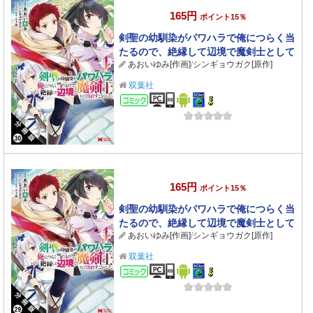
165円
ポイント15％
剣聖の幼馴染がパワハラで俺につらく当
たるので、絶縁して辺境で魔剣士として
あおいゆみ[作画]
/
シンギョウガク[原作]
出直すことにした。（コミック） 分冊版
： 30
双葉社
コミック
165円
ポイント15％
剣聖の幼馴染がパワハラで俺につらく当
たるので、絶縁して辺境で魔剣士として
あおいゆみ[作画]
/
シンギョウガク[原作]
出直すことにした。（コミック） 分冊版
： 29
双葉社
コミック