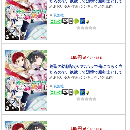
たるので、絶縁して辺境で魔剣士として
あおいゆみ[作画]
/
シンギョウガク[原作]
出直すことにした。（コミック） 分冊版
： 12
双葉社
コミック
165円
ポイント15％
剣聖の幼馴染がパワハラで俺につらく当
たるので、絶縁して辺境で魔剣士として
あおいゆみ[作画]
/
シンギョウガク[原作]
出直すことにした。（コミック） 分冊版
： 11
双葉社
コミック
165円
ポイント15％