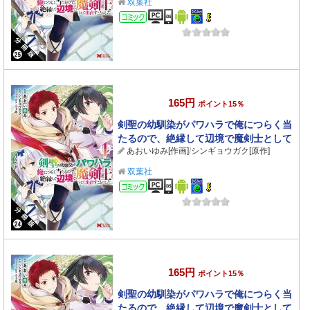
双葉社
コミック
165円
ポイント15％
剣聖の幼馴染がパワハラで俺につらく当
たるので、絶縁して辺境で魔剣士として
あおいゆみ[作画]
/
シンギョウガク[原作]
出直すことにした。（コミック） 分冊版
： 24
双葉社
コミック
165円
ポイント15％
剣聖の幼馴染がパワハラで俺につらく当
たるので、絶縁して辺境で魔剣士として