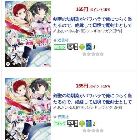
165円
ポイント15％
剣聖の幼馴染がパワハラで俺につらく当
たるので、絶縁して辺境で魔剣士として
あおいゆみ[作画]
/
シンギョウガク[原作]
出直すことにした。（コミック） 分冊版
： 19
双葉社
コミック
165円
ポイント15％
剣聖の幼馴染がパワハラで俺につらく当
たるので、絶縁して辺境で魔剣士として
あおいゆみ[作画]
/
シンギョウガク[原作]
出直すことにした。（コミック） 分冊版
： 18
双葉社
コミック