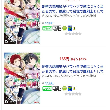
剣聖の幼馴染がパワハラで俺につらく当
たるので、絶縁して辺境で魔剣士として
あおいゆみ[作画]
/
シンギョウガク[原作]
出直すことにした。（コミック） 分冊版
： 10
双葉社
コミック
165円
ポイント15％
剣聖の幼馴染がパワハラで俺につらく当
たるので、絶縁して辺境で魔剣士として
あおいゆみ[作画]
/
シンギョウガク[原作]
出直すことにした。（コミック） 分冊版
： 9
双葉社
コミック