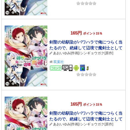
165円
ポイント15％
剣聖の幼馴染がパワハラで俺につらく当
たるので、絶縁して辺境で魔剣士として
あおいゆみ[作画]
/
シンギョウガク[原作]
出直すことにした。（コミック） 分冊版
： 15
双葉社
コミック
165円
ポイント15％
剣聖の幼馴染がパワハラで俺につらく当
たるので、絶縁して辺境で魔剣士として
あおいゆみ[作画]
/
シンギョウガク[原作]
出直すことにした。（コミック） 分冊版