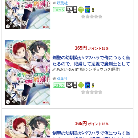
： 14
双葉社
コミック
165円
ポイント15％
剣聖の幼馴染がパワハラで俺につらく当
たるので、絶縁して辺境で魔剣士として
あおいゆみ[作画]
/
シンギョウガク[原作]
出直すことにした。（コミック） 分冊版
： 13
双葉社
コミック
165円
ポイント15％
剣聖の幼馴染がパワハラで俺につらく当