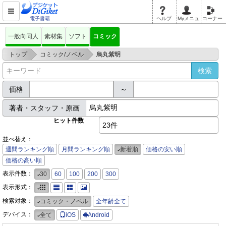
電子書籍
ヘルプ
Myメニュ
コーナー
一般向同人
素材集
ソフト
コミック
>
>
トップ
コミック/ノベル
烏丸紫明
価格
～
著者・スタッフ・原画
ヒット件数
23件
並べ替え：
週間ランキング順
月間ランキング順
新着順
価格の安い順
価格の高い順
表示件数：
30
60
100
200
300
表示形式：
検索対象：
コミック・ノベル
全年齢全て
デバイス：
全て
iOS
Android