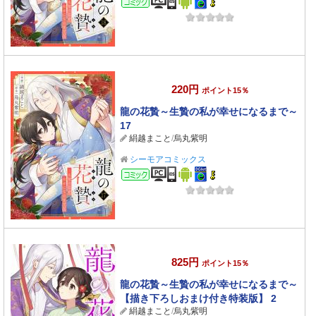
220円
ポイント15％
龍の花贄～生贄の私が幸せになるまで～
17
絹越まこと
/
烏丸紫明
シーモアコミックス
コミック
825円
ポイント15％
龍の花贄～生贄の私が幸せになるまで～
【描き下ろしおまけ付き特装版】 2
絹越まこと
/
烏丸紫明