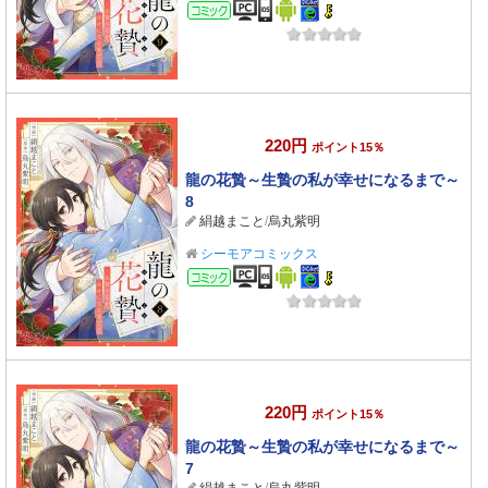
コミック
220円
ポイント15％
龍の花贄～生贄の私が幸せになるまで～
8
絹越まこと
/
烏丸紫明
シーモアコミックス
コミック
220円
ポイント15％
龍の花贄～生贄の私が幸せになるまで～
7