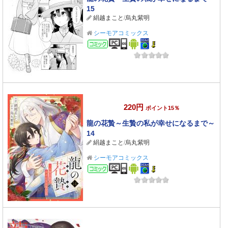
15
絹越まこと
/
烏丸紫明
シーモアコミックス
コミック
220円
ポイント15％
龍の花贄～生贄の私が幸せになるまで～
14
絹越まこと
/
烏丸紫明
シーモアコミックス
コミック