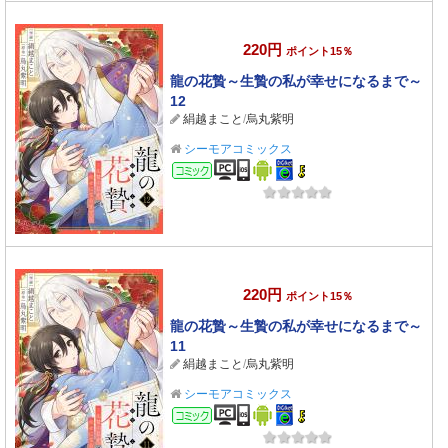
220円
ポイント15％
龍の花贄～生贄の私が幸せになるまで～
12
絹越まこと
/
烏丸紫明
シーモアコミックス
コミック
220円
ポイント15％
龍の花贄～生贄の私が幸せになるまで～
11
絹越まこと
/
烏丸紫明
シーモアコミックス
コミック