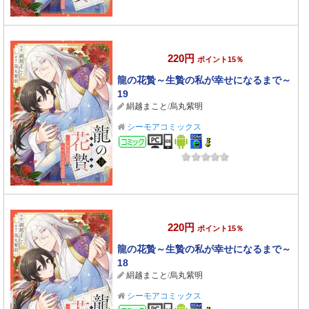
220円
ポイント15％
龍の花贄～生贄の私が幸せになるまで～
19
絹越まこと
/
烏丸紫明
シーモアコミックス
コミック
220円
ポイント15％
龍の花贄～生贄の私が幸せになるまで～
18
絹越まこと
/
烏丸紫明
シーモアコミックス
コミック