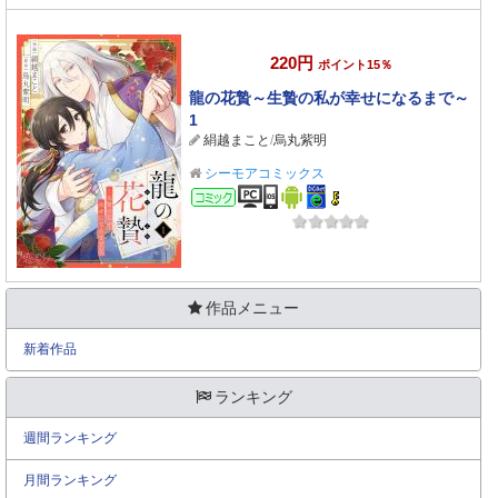
220円
ポイント15％
龍の花贄～生贄の私が幸せになるまで～
1
絹越まこと
/
烏丸紫明
シーモアコミックス
コミック
作品メニュー
新着作品
ランキング
週間ランキング
月間ランキング