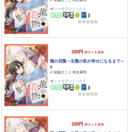
絹越まこと
/
烏丸紫明
シーモアコミックス
コミック
220円
ポイント15％
龍の花贄～生贄の私が幸せになるまで～
6
絹越まこと
/
烏丸紫明
シーモアコミックス
コミック
220円
ポイント15％