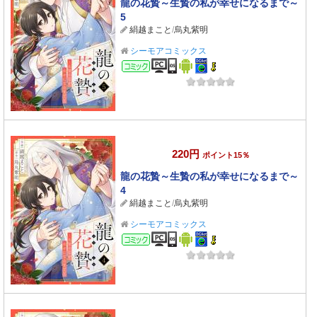
龍の花贄～生贄の私が幸せになるまで～
5
絹越まこと
/
烏丸紫明
シーモアコミックス
コミック
220円
ポイント15％
龍の花贄～生贄の私が幸せになるまで～
4
絹越まこと
/
烏丸紫明
シーモアコミックス
コミック