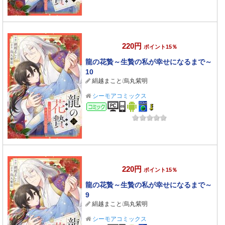
220円
ポイント15％
龍の花贄～生贄の私が幸せになるまで～
10
絹越まこと
/
烏丸紫明
シーモアコミックス
コミック
220円
ポイント15％
龍の花贄～生贄の私が幸せになるまで～
9
絹越まこと
/
烏丸紫明
シーモアコミックス