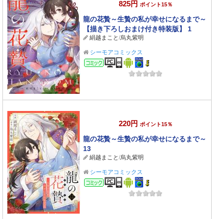
825円
ポイント15％
龍の花贄～生贄の私が幸せになるまで～
【描き下ろしおまけ付き特装版】 1
絹越まこと
/
烏丸紫明
シーモアコミックス
コミック
220円
ポイント15％
龍の花贄～生贄の私が幸せになるまで～
13
絹越まこと
/
烏丸紫明
シーモアコミックス
コミック