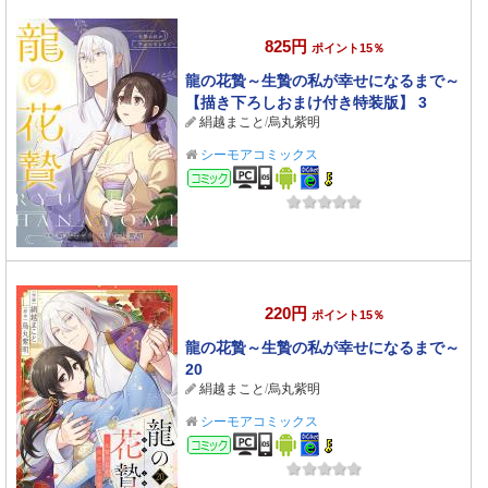
825円
ポイント15％
龍の花贄～生贄の私が幸せになるまで～
【描き下ろしおまけ付き特装版】 3
絹越まこと
/
烏丸紫明
シーモアコミックス
コミック
220円
ポイント15％
龍の花贄～生贄の私が幸せになるまで～
20
絹越まこと
/
烏丸紫明
シーモアコミックス
コミック