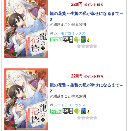
220円
ポイント15％
龍の花贄～生贄の私が幸せになるまで～
3
絹越まこと
/
烏丸紫明
シーモアコミックス
コミック
220円
ポイント15％
龍の花贄～生贄の私が幸せになるまで～
2
絹越まこと
/
烏丸紫明
シーモアコミックス
コミック