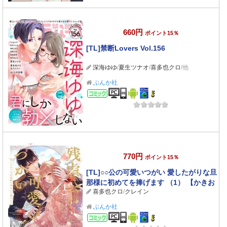
660円
ポイント15％
[TL]禁断Lovers Vol.156
深海ゆゆ
/
夏生ツナオ
/
喜多也クロ
/他
ぶんか社
コミック
770円
ポイント15％
[TL]○○公の可愛いつがい 愛したがりな旦
那様に初めてを捧げます （1） 【かきお
喜多也クロ
/
クレイン
ろし小説付】
ぶんか社
コミック