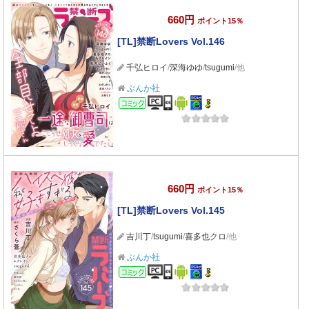
660円
ポイント15％
[TL]禁断Lovers Vol.146
千弘ヒロイ
/
深海ゆゆ
/
tsugumi
/他
ぶんか社
コミック
660円
ポイント15％
[TL]禁断Lovers Vol.145
吉川丁
/
tsugumi
/
喜多也クロ
/他
ぶんか社
コミック