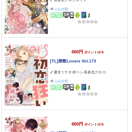
喜多也クロ
/
クレイン
ぶんか社
コミック
660円
ポイント15％
[TL]禁断Lovers Vol.173
夏生ツナオ
/
赤ベン
/
喜多也クロ
/他
ぶんか社
コミック
660円
ポイント15％