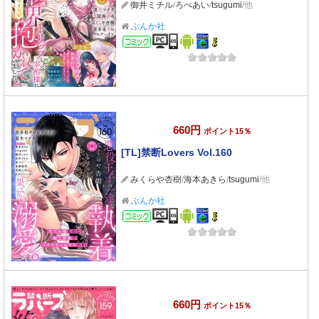
御井ミチル
/
ろべあい
/
tsugumi
/他
ぶんか社
コミック
660円
ポイント15％
[TL]禁断Lovers Vol.160
みくらや杏樹
/
海本あきら
/
tsugumi
/他
ぶんか社
コミック
660円
ポイント15％