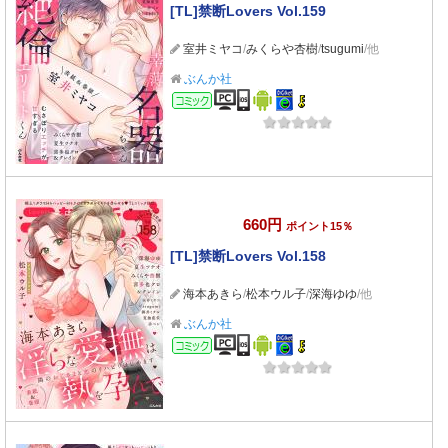
[TL]禁断Lovers Vol.159
室井ミヤコ
/
みくらや杏樹
/
tsugumi
/他
ぶんか社
コミック
660円
ポイント15％
[TL]禁断Lovers Vol.158
海本あきら
/
松本ウル子
/
深海ゆゆ
/他
ぶんか社
コミック