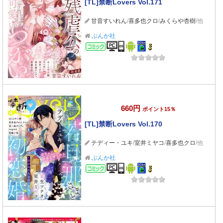
[TL]禁断Lovers Vol.171
甘音すいれん
/
喜多也クロ
/
みくらや杏樹
/他
ぶんか社
コミック
660円
ポイント15％
[TL]禁断Lovers Vol.170
テディー・ユキ
/
室井ミヤコ
/
喜多也クロ
/他
ぶんか社
コミック