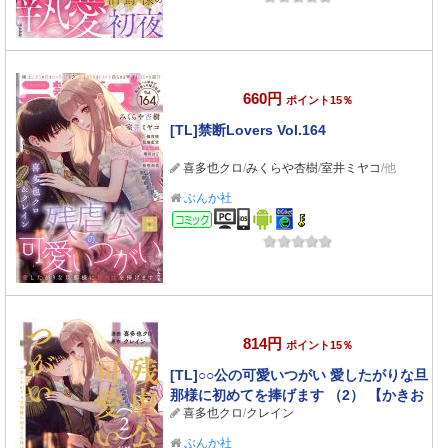
660円
ポイント15％
[TL]禁断Lovers Vol.164
喜多也クロ
/
みくらや杏樹
/
室井ミヤコ
/他
ぶんか社
コミック
814円
ポイント15％
[TL]○○公の可愛いつがい 愛したがりな旦
那様に初めてを捧げます （2） 【かきお
喜多也クロ
/
クレイン
ろし小説付】
ぶんか社