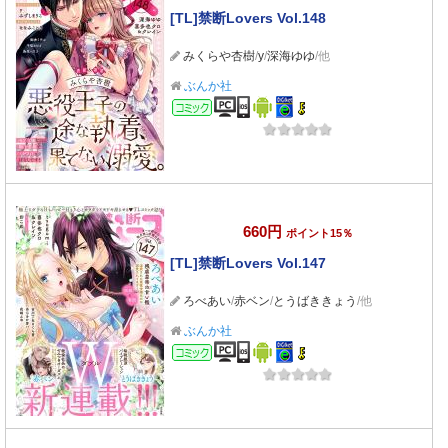
[TL]禁断Lovers Vol.148
みくらや杏樹
/
y
/
深海ゆゆ
/他
ぶんか社
コミック
660円
ポイント15％
[TL]禁断Lovers Vol.147
ろべあい
/
赤ベン
/
とうばききょう
/他
ぶんか社
コミック