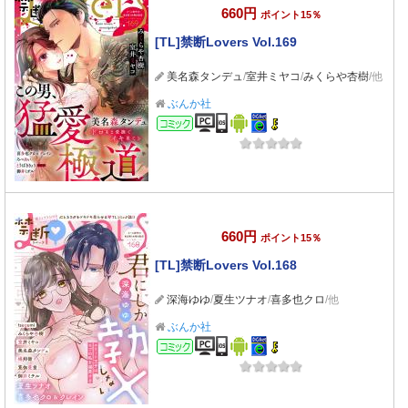
660円
ポイント15％
[TL]禁断Lovers Vol.169
美名森タンデュ
/
室井ミヤコ
/
みくらや杏樹
/他
ぶんか社
コミック
660円
ポイント15％
[TL]禁断Lovers Vol.168
深海ゆゆ
/
夏生ツナオ
/
喜多也クロ
/他
ぶんか社
コミック