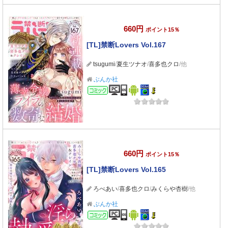
660円
ポイント15％
[TL]禁断Lovers Vol.167
tsugumi
/
夏生ツナオ
/
喜多也クロ
/他
ぶんか社
コミック
660円
ポイント15％
[TL]禁断Lovers Vol.165
ろべあい
/
喜多也クロ
/
みくらや杏樹
/他
ぶんか社
コミック