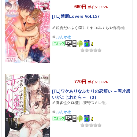
660円
ポイント15％
[TL]禁断Lovers Vol.157
粒杏だいふく
/
室井ミヤコ
/
みくらや杏樹
/他
ぶんか社
コミック
770円
ポイント15％
[TL]ワケありなふたりの恋煩い ～両片想
いがこじれたら～ （3）
喜多也クロ
/
藍川
/
麦野スミレ
/他
ぶんか社
コミック