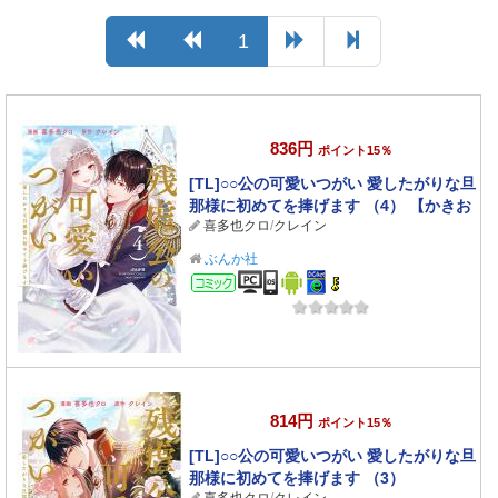
1
836円
ポイント15％
[TL]○○公の可愛いつがい 愛したがりな旦
那様に初めてを捧げます （4） 【かきお
喜多也クロ
/
クレイン
ろし漫画付】
ぶんか社
コミック
814円
ポイント15％
[TL]○○公の可愛いつがい 愛したがりな旦
那様に初めてを捧げます （3）