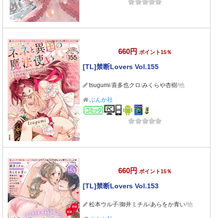
660円
ポイント15％
[TL]禁断Lovers Vol.155
tsugumi
/
喜多也クロ
/
みくらや杏樹
/他
ぶんか社
コミック
660円
ポイント15％
[TL]禁断Lovers Vol.153
松本ウル子
/
御井ミチル
/
あらをか青い
/他