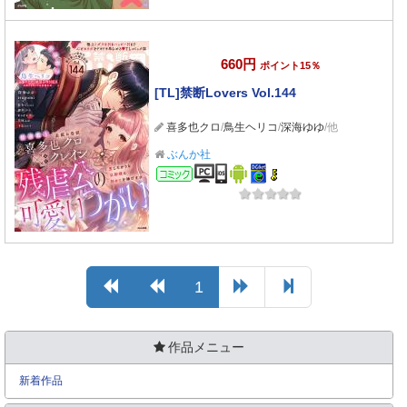
660円
ポイント15％
[TL]禁断Lovers Vol.144
喜多也クロ
/
鳥生ヘリコ
/
深海ゆゆ
/他
ぶんか社
コミック
1
作品メニュー
新着作品