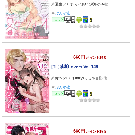
夏生ツナオ
/
ろべあい
/
深海ゆゆ
/他
ぶんか社
コミック
660円
ポイント15％
[TL]禁断Lovers Vol.149
赤ベン
/
tsugumi
/
みくらや杏樹
/他
ぶんか社
コミック
660円
ポイント15％