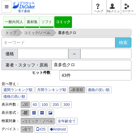
電子書籍
ヘルプ
Myメニュ
コーナー
一般向同人
素材集
ソフト
コミック
>
>
トップ
コミック/ノベル
喜多也クロ
価格
～
著者・スタッフ・原画
ヒット件数
43件
並べ替え：
週間ランキング順
月間ランキング順
新着順
価格の安い順
価格の高い順
表示件数：
30
60
100
200
300
表示形式：
検索対象：
コミック・ノベル
全年齢全て
デバイス：
全て
iOS
Android