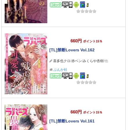
コミック
660円
ポイント15％
[TL]禁断Lovers Vol.162
喜多也クロ
/
赤ベン
/
みくらや杏樹
/他
ぶんか社
コミック
660円
ポイント15％
[TL]禁断Lovers Vol.161