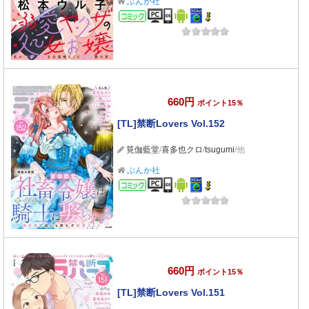
ぶんか社
コミック
660円
ポイント15％
[TL]禁断Lovers Vol.152
筧伽藍堂
/
喜多也クロ
/
tsugumi
/他
ぶんか社
コミック
660円
ポイント15％
[TL]禁断Lovers Vol.151