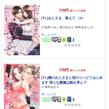
770円
ポイント15％
[TL]おじさま、教えて （4）
稲本いねこ
/
鈴川みなと
/
海本あきら
/他
ぶんか社
コミック
770円
ポイント15％
[TL]隣のおじさまと恋のリハビリはじめ
ます 淫らな愛撫は熱を孕んで
海本あきら
ぶんか社
コミック