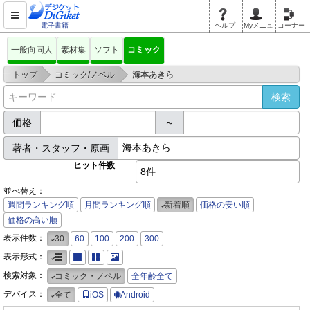
電子書籍
ヘルプ
Myメニュ
コーナー
一般向同人
素材集
ソフト
コミック
>
>
トップ
コミック/ノベル
海本あきら
価格
～
著者・スタッフ・原画
ヒット件数
8件
並べ替え：
週間ランキング順
月間ランキング順
新着順
価格の安い順
価格の高い順
表示件数：
30
60
100
200
300
表示形式：
検索対象：
コミック・ノベル
全年齢全て
デバイス：
全て
iOS
Android