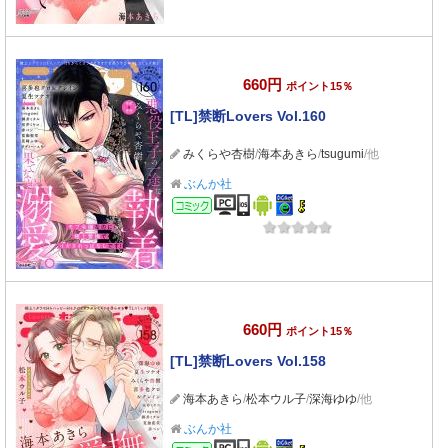
660円
ポイント15％
[TL]禁断Lovers Vol.160
みくらや杏樹
/
海本あきら
/
tsugumi
/他
ぶんか社
コミック
660円
ポイント15％
[TL]禁断Lovers Vol.158
海本あきら
/
松本ウル子
/
深海ゆゆ
/他
ぶんか社
コミック