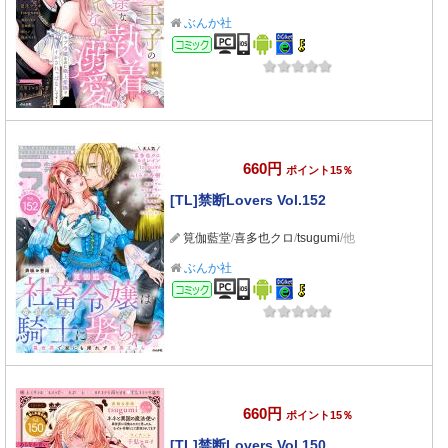
ぶんか社
コミック
660円
ポイント15％
[TL]禁断Lovers Vol.152
筧伽藍堂
/
喜多也クロ
/
tsugumi
/他
ぶんか社
コミック
660円
ポイント15％
[TL]禁断Lovers Vol.150