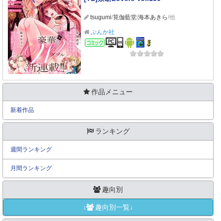
tsugumi
/
筧伽藍堂
/
海本あきら
/他
ぶんか社
コミック
作品メニュー
新着作品
ランキング
週間ランキング
月間ランキング
趣向別
↓
趣向別一覧↓