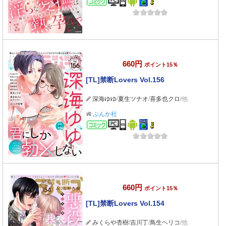
660円
ポイント15％
[TL]禁断Lovers Vol.156
深海ゆゆ
/
夏生ツナオ
/
喜多也クロ
/他
ぶんか社
コミック
660円
ポイント15％
[TL]禁断Lovers Vol.154
みくらや杏樹
/
吉川丁
/
鳥生ヘリコ
/他