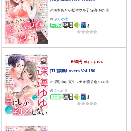
海本あきら
/
松本ウル子
/
深海ゆゆ
/他
ぶんか社
コミック
660円
ポイント15％
[TL]禁断Lovers Vol.156
深海ゆゆ
/
夏生ツナオ
/
喜多也クロ
/他
ぶんか社
コミック