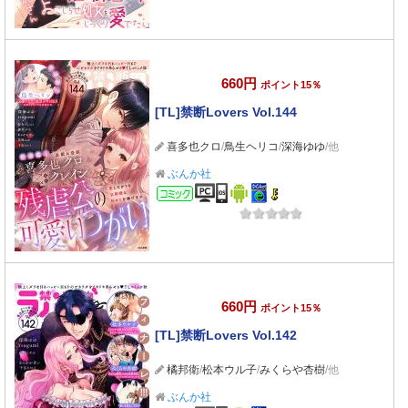
660円
ポイント15％
[TL]禁断Lovers Vol.144
喜多也クロ
/
鳥生ヘリコ
/
深海ゆゆ
/他
ぶんか社
コミック
660円
ポイント15％
[TL]禁断Lovers Vol.142
橘邦衛
/
松本ウル子
/
みくらや杏樹
/他
ぶんか社