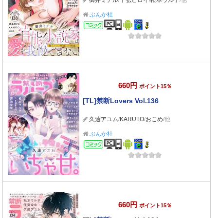
御井ミチル
/
千弘ヒロイ
/
松本ウル子
/他
ぶんか社
コミック
660円
ポイント15％
[TL]禁断Lovers Vol.136
久遠アユム
/
KARUTO
/
おこめ
/他
ぶんか社
コミック
660円
ポイント15％