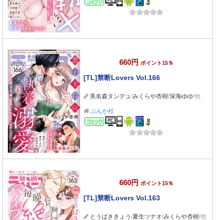
660円
ポイント15％
[TL]禁断Lovers Vol.166
美名森タンデュ
/
みくらや杏樹
/
深海ゆゆ
/他
ぶんか社
コミック
660円
ポイント15％
[TL]禁断Lovers Vol.163
とうばききょう
/
夏生ツナオ
/
みくらや杏樹
/他