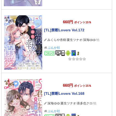
660円
ポイント15％
[TL]禁断Lovers Vol.172
みくらや杏樹
/
夏生ツナオ
/
深海ゆゆ
/他
ぶんか社
コミック
660円
ポイント15％
[TL]禁断Lovers Vol.168
深海ゆゆ
/
夏生ツナオ
/
喜多也クロ
/他
ぶんか社
コミック