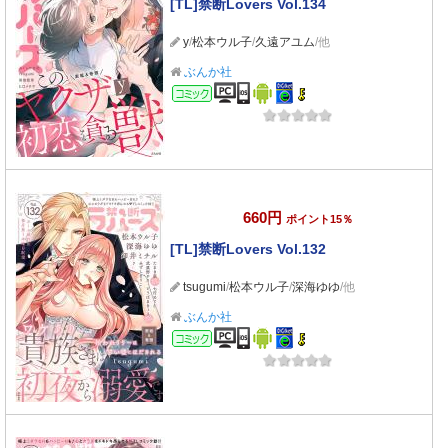
[TL]禁断Lovers Vol.134
y
/
松本ウル子
/
久遠アユム
/他
ぶんか社
コミック
660円
ポイント15％
[TL]禁断Lovers Vol.132
tsugumi
/
松本ウル子
/
深海ゆゆ
/他
ぶんか社
コミック