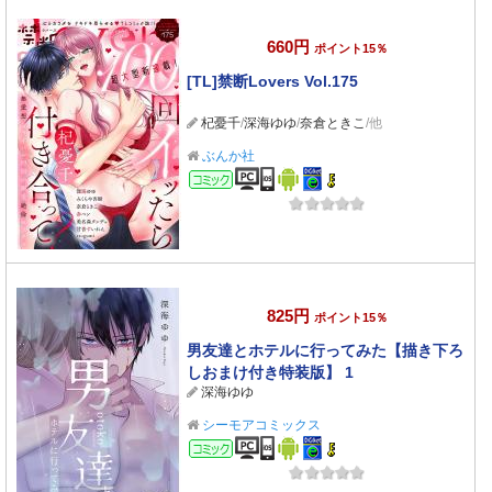
660円
ポイント15％
[TL]禁断Lovers Vol.175
杞憂千
/
深海ゆゆ
/
奈倉ときこ
/他
ぶんか社
コミック
825円
ポイント15％
男友達とホテルに行ってみた【描き下ろ
しおまけ付き特装版】 1
深海ゆゆ
シーモアコミックス
コミック