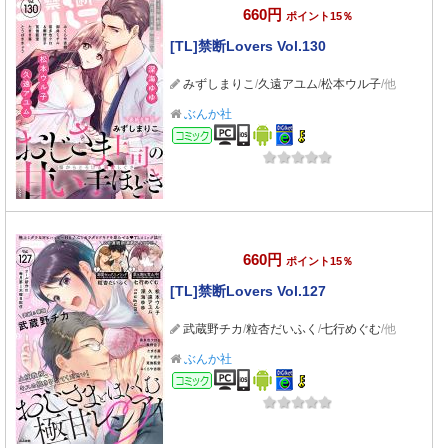
660円
ポイント15％
[TL]禁断Lovers Vol.130
みずしまりこ
/
久遠アユム
/
松本ウル子
/他
ぶんか社
コミック
660円
ポイント15％
[TL]禁断Lovers Vol.127
武蔵野チカ
/
粒杏だいふく
/
七行めぐむ
/他
ぶんか社
コミック