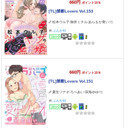
660円
ポイント15％
[TL]禁断Lovers Vol.153
松本ウル子
/
御井ミチル
/
あらをか青い
/他
ぶんか社
コミック
660円
ポイント15％
[TL]禁断Lovers Vol.151
夏生ツナオ
/
ろべあい
/
深海ゆゆ
/他
ぶんか社
コミック