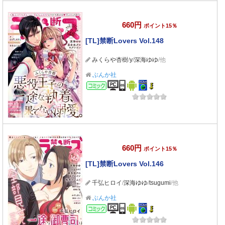
660円
ポイント15％
[TL]禁断Lovers Vol.148
みくらや杏樹
/
y
/
深海ゆゆ
/他
ぶんか社
コミック
660円
ポイント15％
[TL]禁断Lovers Vol.146
千弘ヒロイ
/
深海ゆゆ
/
tsugumi
/他
ぶんか社
コミック