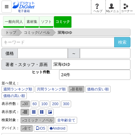
電子書籍
ヘルプ
Myメニュ
コーナー
一般向同人
素材集
ソフト
コミック
>
>
トップ
コミック/ノベル
深海ゆゆ
価格
～
著者・スタッフ・原画
ヒット件数
24件
並べ替え：
週間ランキング順
月間ランキング順
新着順
価格の安い順
価格の高い順
表示件数：
30
60
100
200
300
表示形式：
検索対象：
コミック・ノベル
全年齢全て
デバイス：
全て
iOS
Android