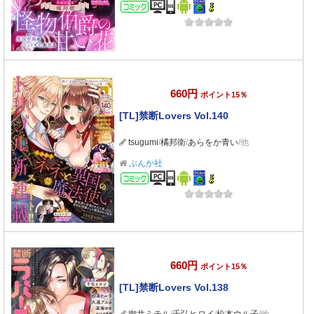
コミック
660円
ポイント15％
[TL]禁断Lovers Vol.140
tsugumi
/
橘邦衛
/
あらをか青い
/他
ぶんか社
コミック
660円
ポイント15％
[TL]禁断Lovers Vol.138