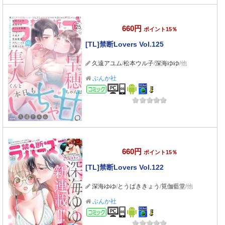
660円
ポイント15％
[TL]禁断Lovers Vol.125
久遠アユム
/
松本ウル子
/
深海ゆゆ
/他
ぶんか社
コミック
660円
ポイント15％
[TL]禁断Lovers Vol.122
深海ゆゆ
/
とうばききょう
/
筧伽藍堂
/他
ぶんか社
コミック