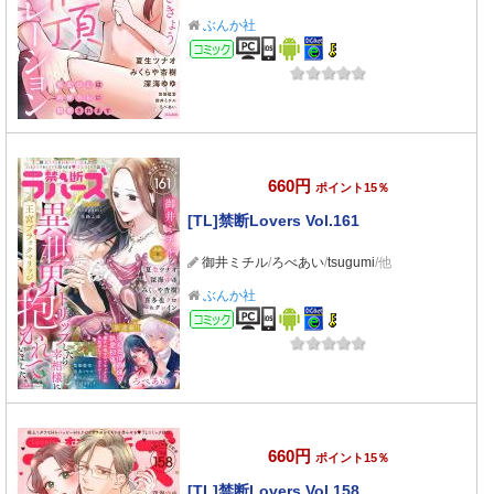
ぶんか社
コミック
660円
ポイント15％
[TL]禁断Lovers Vol.161
御井ミチル
/
ろべあい
/
tsugumi
/他
ぶんか社
コミック
660円
ポイント15％
[TL]禁断Lovers Vol.158