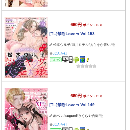
660円
ポイント15％
[TL]禁断Lovers Vol.153
松本ウル子
/
御井ミチル
/
あらをか青い
/他
ぶんか社
コミック
660円
ポイント15％
[TL]禁断Lovers Vol.149
赤ベン
/
tsugumi
/
みくらや杏樹
/他
ぶんか社
コミック