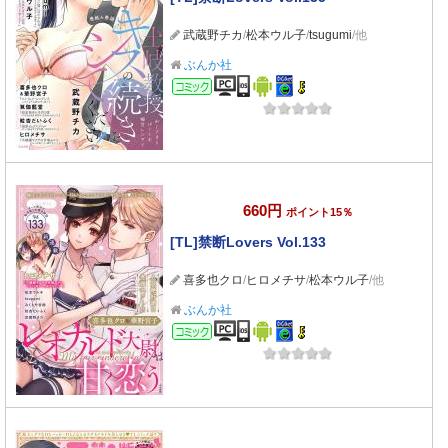
武蔵野チカ
/
松本ウル子
/
tsugumi
/他
ぶんか社
コミック
660円
ポイント15％
[TL]禁断Lovers Vol.133
喜多也クロ
/
ヒロメチサ
/
松本ウル子
/他
ぶんか社
コミック