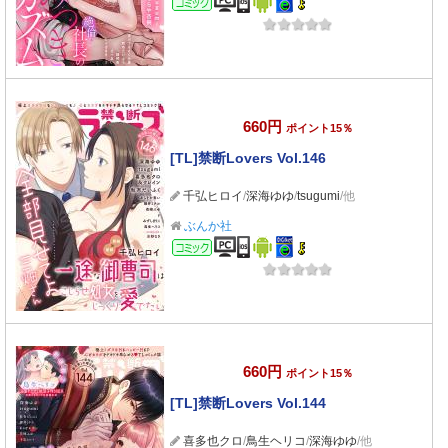
660円
ポイント15％
[TL]禁断Lovers Vol.146
千弘ヒロイ
/
深海ゆゆ
/
tsugumi
/他
ぶんか社
コミック
660円
ポイント15％
[TL]禁断Lovers Vol.144
喜多也クロ
/
鳥生ヘリコ
/
深海ゆゆ
/他