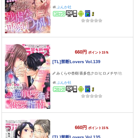
ぶんか社
コミック
660円
ポイント15％
[TL]禁断Lovers Vol.139
みくらや杏樹
/
喜多也クロ
/
ヒロメチサ
/他
ぶんか社
コミック
660円
ポイント15％
[TL]禁断Lovers Vol.135