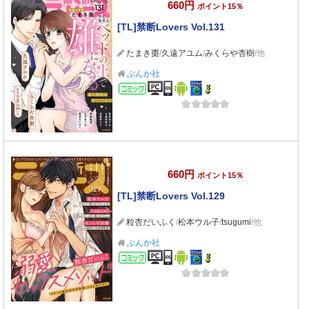
660円
ポイント15％
[TL]禁断Lovers Vol.131
たまき棗
/
久遠アユム
/
みくらや杏樹
/他
ぶんか社
コミック
660円
ポイント15％
[TL]禁断Lovers Vol.129
粒杏だいふく
/
松本ウル子
/
tsugumi
/他
ぶんか社
コミック