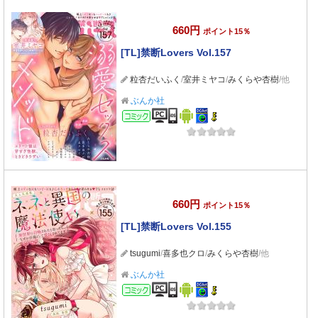
660円
ポイント15％
[TL]禁断Lovers Vol.157
粒杏だいふく
/
室井ミヤコ
/
みくらや杏樹
/他
ぶんか社
コミック
660円
ポイント15％
[TL]禁断Lovers Vol.155
tsugumi
/
喜多也クロ
/
みくらや杏樹
/他
ぶんか社
コミック