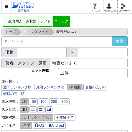
電子書籍
ヘルプ
Myメニュ
コーナー
一般向同人
素材集
ソフト
コミック
>
>
トップ
コミック/ノベル
粒杏だいふく
価格
～
著者・スタッフ・原画
ヒット件数
12件
並べ替え：
週間ランキング順
月間ランキング順
新着順
価格の安い順
価格の高い順
表示件数：
30
60
100
200
300
表示形式：
検索対象：
コミック・ノベル
全年齢全て
デバイス：
全て
iOS
Android