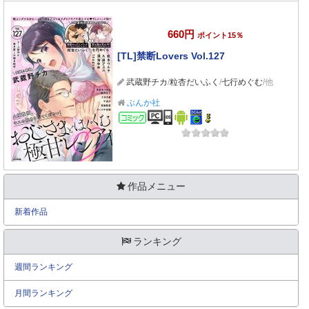
660円
ポイント15％
[TL]禁断Lovers Vol.127
武蔵野チカ
/
粒杏だいふく
/
七行めぐむ
/他
ぶんか社
コミック
作品メニュー
新着作品
ランキング
週間ランキング
月間ランキング