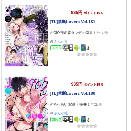
935円
ポイント15％
[TL]禁断Lovers Vol.181
OIO
/
美名森タンデュ
/
室井ミヤコ
/他
ぶんか社
コミック
935円
ポイント15％
[TL]禁断Lovers Vol.180
ろべあい
/
杞憂千
/
室井ミヤコ
/他
ぶんか社
コミック