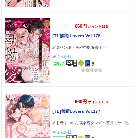
660円
ポイント15％
[TL]禁断Lovers Vol.178
赤ベン
/
みくらや杏樹
/
杞憂千
/他
ぶんか社
コミック
660円
ポイント15％
[TL]禁断Lovers Vol.177
甘音すいれん
/
美名森タンデュ
/
室井ミヤコ
/他
ぶんか社
コミック