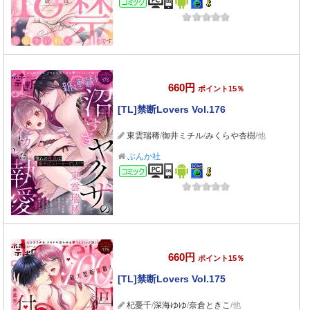
660円
ポイント15％
[TL]禁断Lovers Vol.176
東雲瑞稀
/
御井ミチル
/
みくらや杏樹
/他
ぶんか社
コミック
660円
ポイント15％
[TL]禁断Lovers Vol.175
杞憂千
/
深海ゆゆ
/
奈倉ときこ
/他