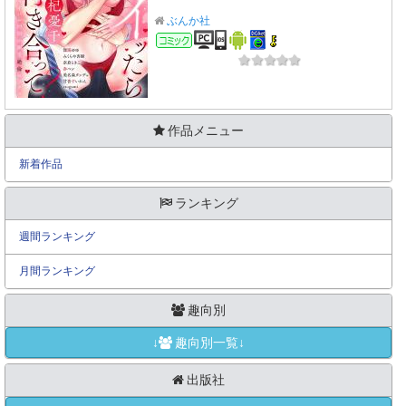
ぶんか社
コミック
作品メニュー
新着作品
ランキング
週間ランキング
月間ランキング
趣向別
↓
趣向別一覧↓
出版社