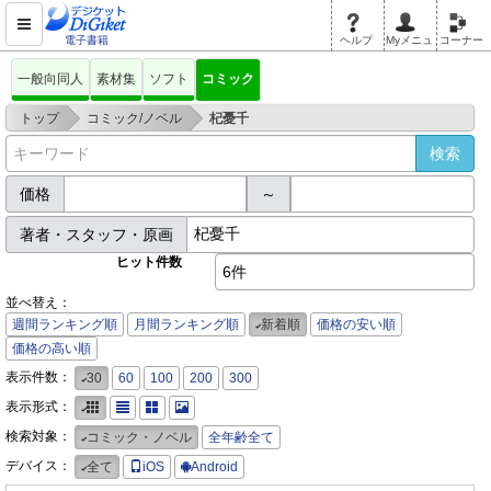
電子書籍
ヘルプ
Myメニュ
コーナー
一般向同人
素材集
ソフト
コミック
>
>
トップ
コミック/ノベル
杞憂千
価格
～
著者・スタッフ・原画
ヒット件数
6件
並べ替え：
週間ランキング順
月間ランキング順
新着順
価格の安い順
価格の高い順
表示件数：
30
60
100
200
300
表示形式：
検索対象：
コミック・ノベル
全年齢全て
デバイス：
全て
iOS
Android