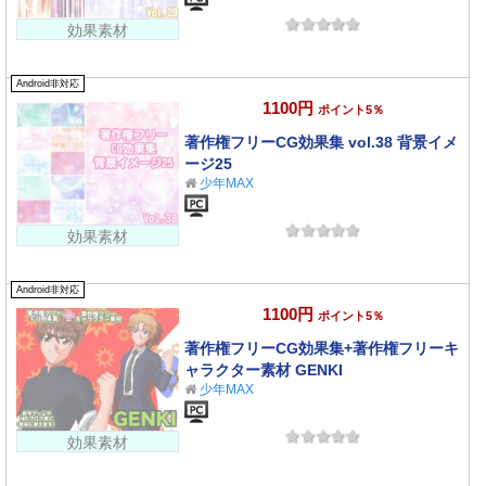
効果素材
Android非対応
1100円
ポイント5％
著作権フリーCG効果集 vol.38 背景イメ
ージ25
少年MAX
効果素材
Android非対応
1100円
ポイント5％
著作権フリーCG効果集+著作権フリーキ
ャラクター素材 GENKI
少年MAX
効果素材