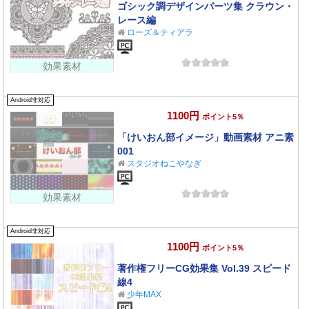
ゴシック調デザインパーツ集 クラウン・
レース編
ローズ＆ティアラ
効果素材
Android非対応
1100円
ポイント5％
「けいおん部イメージ」動画素材 アニ素
001
スタジオねこやなぎ
効果素材
Android非対応
1100円
ポイント5％
著作権フリーCG効果集 Vol.39 スピード
線4
少年MAX