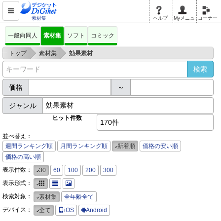
素材集
ヘルプ
Myメニュ
コーナー
一般向同人
素材集
ソフト
コミック
>
>
トップ
素材集
効果素材
価格
～
ジャンル
ヒット件数
170件
並べ替え：
週間ランキング順
月間ランキング順
新着順
価格の安い順
価格の高い順
表示件数：
30
60
100
200
300
表示形式：
検索対象：
素材集
全年齢全て
デバイス：
全て
iOS
Android