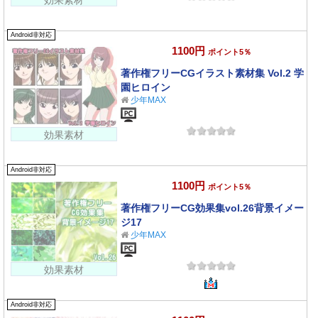
Android非対応
1100円
ポイント5％
著作権フリーCGイラスト素材集 Vol.2 学
園ヒロイン
少年MAX
効果素材
Android非対応
1100円
ポイント5％
著作権フリーCG効果集vol.26背景イメー
ジ17
少年MAX
効果素材
Android非対応