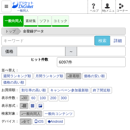
一般同人
ヘルプ
Myメニュ
コーナー
一般向同人
素材集
ソフト
コミック
>
トップ
全登録データ
詳細
価格
～
ヒット件数
6097件
並べ替え：
週間ランキング順
月間ランキング順
新着順
価格の安い順
価格の高い順
お買得順：
割引率の高い順
キャンペーン参加最新順
終了間近順
表示件数：
30
60
100
200
300
表示形式：
検索対象：
一般向同人
一般向コンテンツ
デバイス：
全て
iOS
Android