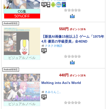
CG集
50%OFF
Android非対応
550円
ポイント15％
【新規AI画像15枚以上】ゲーム「1975年
4月 優里の学級委員」全4END
クネクネ物語
ビジュアルノベル
Android非対応
440円
ポイント15％
Melting into Aoi’s World
きみりんこ。
ビジュアルノベル