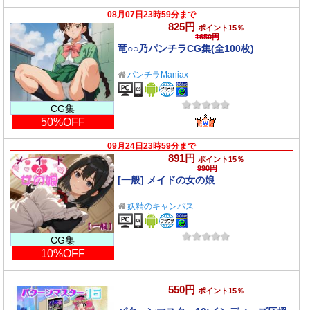
08月07日23時59分まで
825円
ポイント15％
1650円
竜○○乃パンチラCG集(全100枚)
パンチラManiax
CG集
50%OFF
09月24日23時59分まで
891円
ポイント15％
990円
[一般] メイドの女の娘
妖精のキャンパス
CG集
10%OFF
550円
ポイント15％