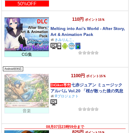
50%OFF
110円
ポイント15％
Melting into Aoi’s World - After Story,
Art & Animation Pack
きみりんこ。
CG集
Android非対応
1100円
ポイント15％
七赤ジュアン ミュージック
DiGiket専売
アルバム Vol.20 「桜が散った後の気怠
Яプロジェクト
さ」
音楽
08月07日23時59分まで
825円
ポイント15％