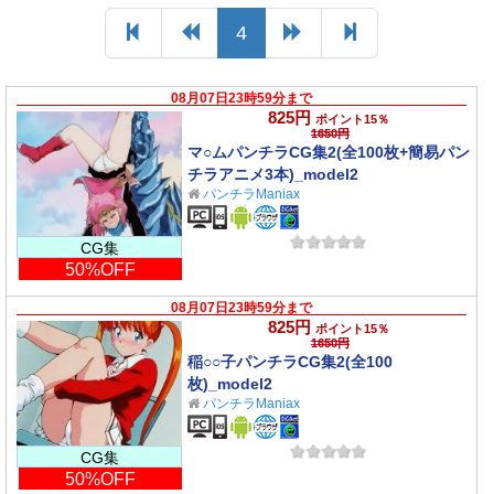
4
08月07日23時59分まで
825円
ポイント15％
1650円
マ○ムパンチラCG集2(全100枚+簡易パン
チラアニメ3本)_model2
パンチラManiax
CG集
50%OFF
08月07日23時59分まで
825円
ポイント15％
1650円
稲○○子パンチラCG集2(全100
枚)_model2
パンチラManiax
CG集
50%OFF