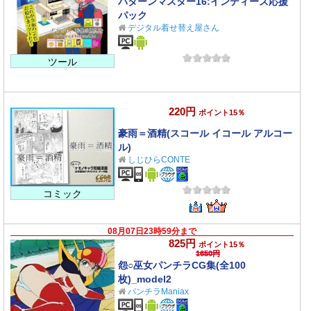
パターンマスター16:インディーズ応援
パック
デジタル着せ替え屋さん
ツール
220円
ポイント15％
豪雨＝酒精(スコール イコール アルコー
ル)
しじひらCONTE
コミック
08月07日23時59分まで
825円
ポイント15％
1650円
怨○巫女パンチラCG集(全100
枚)_model2
パンチラManiax