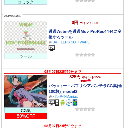
コミック
Android非対応
0円
ポイント15％
透過Webmを透過Mov-ProRes4444に変
換するツール
BATTLERS SOFTWARE
ツール
08月07日23時59分まで
825円
ポイント15％
1650円
パッ○ィー・パフリシアパンチラCG集(全
100枚)_model2
パンチラManiax
CG集
50%OFF
08月07日23時59分まで