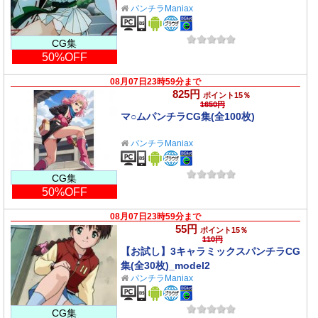
パンチラManiax
CG集
50%OFF
08月07日23時59分まで
825円
ポイント15％
1650円
マ○ムパンチラCG集(全100枚)
パンチラManiax
CG集
50%OFF
08月07日23時59分まで
55円
ポイント15％
110円
【お試し】3キャラミックスパンチラCG
集(全30枚)_model2
パンチラManiax
CG集