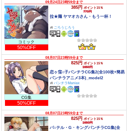
09月24日23時59分まで
385円
ポイント15％
770円
拉★麺 ヤマオカさん・もう一杯！
ごろうじろう
コミック
50%OFF
08月07日23時59分まで
825円
ポイント15％
1650円
恋ヶ窪○子パンチラCG集2(全100枚+簡易
パンチラアニメ3本)_model2
パンチラManiax
CG集
50%OFF
08月07日23時59分まで
825円
ポイント15％
1650円
パ○テル・G・キングパンチラCG集(全