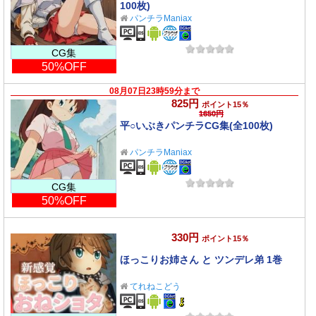
100枚)
パンチラManiax
CG集
50%OFF
08月07日23時59分まで
825円
ポイント15％
1650円
平○いぶきパンチラCG集(全100枚)
パンチラManiax
CG集
50%OFF
330円
ポイント15％
ほっこりお姉さん と ツンデレ弟 1巻
てれねこどう