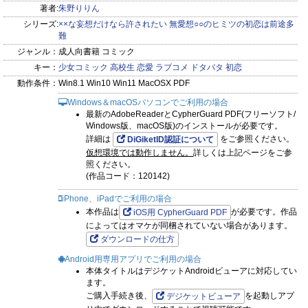
著者:
朱野りりん
シリーズ:
××な妄想だけなら許されたい 無愛想○○のヒミツの初恋は前途多
難
ジャンル：
成人向書籍 コミック
キー：
少女コミック
高校生
恋愛
ラブコメ
ドタバタ
初恋
動作条件：
Win8.1 Win10 Win11 MacOSX PDF
Windows＆macOSパソコンでご利用の場合
最新のAdobeReaderとCypherGuard PDF(フリーソフト/
Windows版、macOS版)のインストールが必要です。
詳細は
をご参照ください。
DiGiketID認証について
仮想環境では動作しません。
詳しくは上記ページをご参
照ください。
(作品コード：120142)
iPhone、iPadでご利用の場合
本作品は
が必要です。作品
iOS用 CypherGuard PDF
によってはオマケが同梱されていない場合があります。
ダウンロードの仕方
Android用専用アプリでご利用の場合
本体タイトルはデジケットAndroidビューアに対応してい
ます。
ご購入手続き後、
を起動しアプ
デジケットビューア