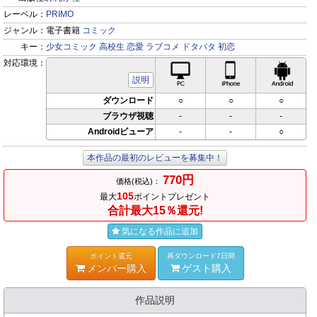
レーベル：
PRIMO
ジャンル：
電子書籍
コミック
キー：
少女コミック
高校生
恋愛
ラブコメ
ドタバタ
初恋
対応環境：
PC対応
iPhone対応
Andr
説明
ダウンロード
○
○
○
ブラウザ視聴
-
-
-
Androidビューア
-
-
○
本作品の最初のレビューを募集中！
770円
価格(税込)：
105
最大
ポイントプレゼント
合計最大15％還元!
気になる作品に追加
ポイント還元
再ダウンロード7日間
メンバー購入
ゲスト購入
作品説明