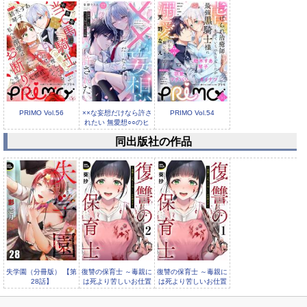
PRIMO Vol.56
××な妄想だけなら許さ
PRIMO Vol.54
れたい 無愛想○○のヒ
ミツ...
同出版社の作品
××な妄想だけなら許さ
れたい 無愛想○○のヒ
ミツ...
失学園（分冊版） 【第
復讐の保育士 ～毒親に
復讐の保育士 ～毒親に
28話】
は死より苦しいお仕置
は死より苦しいお仕置
きを～（分冊版）
きを～（分冊版）