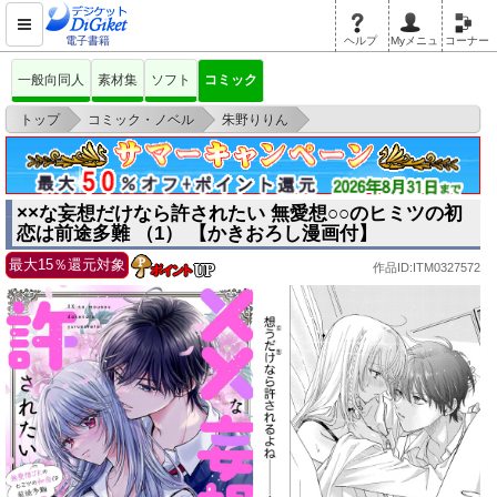
電子書籍
ヘルプ
Myメニュ
コーナー
一般向同人
素材集
ソフト
コミック
>
>
>
トップ
コミック・ノベル
朱野りりん
××な妄想だけなら許されたい 無愛想○○のヒミツの初恋は前途多難 （1）
【かき
××な妄想だけなら許されたい 無愛想○○のヒミツの初
恋は前途多難 （1） 【かきおろし漫画付】
最大15％還元対象
作品ID:ITM0327572