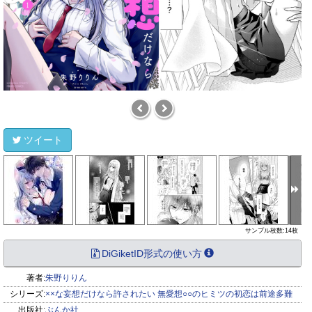
ツイート
サンプル枚数:14枚
DiGiketID形式の使い方
著者:
朱野りりん
シリーズ:
××な妄想だけなら許されたい 無愛想○○のヒミツの初恋は前途多難
出版社:
ぶんか社