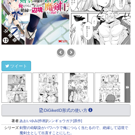
ツイート
DiGiketID形式の使い方
著者:
あおいゆみ[作画]
/
シンギョウガク[原作]
シリーズ:
剣聖の幼馴染がパワハラで俺につらく当たるので、絶縁して辺境で
魔剣士として出直すことにした。