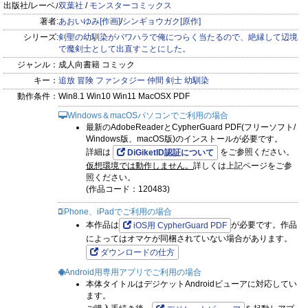
出版社/レーベル:
双葉社
/
モンスターコミックス
著者:
あおいゆみ[作画]
/
シンギョウガク[原作]
シリーズ:
剣聖の幼馴染がパワハラで俺につらく当たるので、絶縁して辺境
で魔剣士として出直すことにした。
ジャンル：
成人向書籍 コミック
キー：
追放
冒険
ファンタジー
仲間
剣士
幼馴染
動作条件：
Win8.1 Win10 Win11 MacOSX PDF
Windows＆macOSパソコンでご利用の場合
最新のAdobeReaderとCypherGuard PDF(フリーソフト/
Windows版、macOS版)のインストールが必要です。
詳細は
をご参照ください。
DiGiketID認証について
仮想環境では動作しません。
詳しくは上記ページをご参
照ください。
(作品コード：120483)
iPhone、iPadでご利用の場合
本作品は
が必要です。作品
iOS用 CypherGuard PDF
によってはオマケが同梱されていない場合があります。
ダウンロードの仕方
Android用専用アプリでご利用の場合
本体タイトルはデジケットAndroidビューアに対応してい
ます。