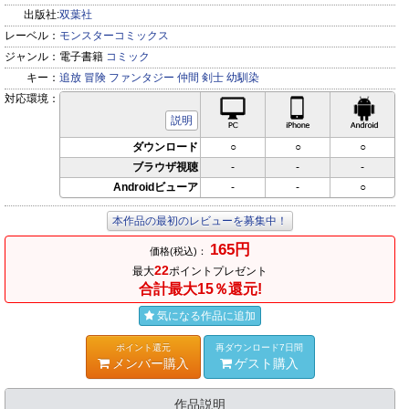
出版社:
双葉社
レーベル：
モンスターコミックス
ジャンル：
電子書籍
コミック
キー：
追放
冒険
ファンタジー
仲間
剣士
幼馴染
対応環境：
PC対応
iPhone対応
Andr
説明
ダウンロード
○
○
○
ブラウザ視聴
-
-
-
Androidビューア
-
-
○
本作品の最初のレビューを募集中！
165円
価格(税込)：
22
最大
ポイントプレゼント
合計最大15％還元!
気になる作品に追加
ポイント還元
再ダウンロード7日間
メンバー購入
ゲスト購入
作品説明