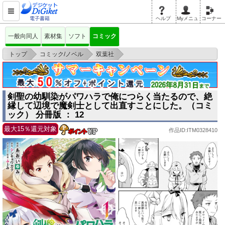
電子書籍
ヘルプ
Myメニュ
コーナー
一般向同人
素材集
ソフト
コミック
>
>
>
トップ
コミック/ノベル
双葉社
剣聖の幼馴染がパワハラで俺につらく当たるので、絶縁して辺境で魔剣士と
して出直すこ
剣聖の幼馴染がパワハラで俺につらく当たるので、絶
縁して辺境で魔剣士として出直すことにした。（コミ
ック） 分冊版 ： 12
最大15％還元対象
作品ID:ITM0328410