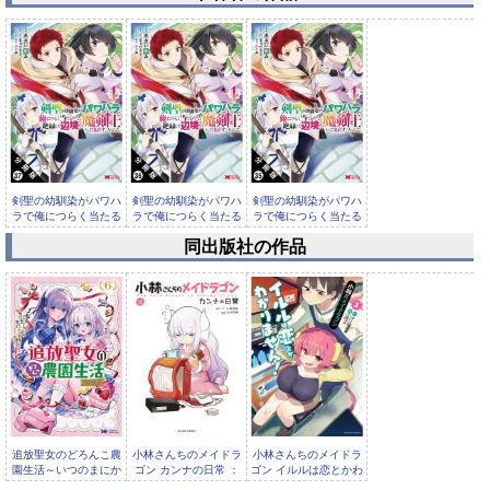
剣聖の幼馴染がパワハ
剣聖の幼馴染がパワハ
剣聖の幼馴染がパワハ
ラで俺につらく当たる
ラで俺につらく当たる
ラで俺につらく当たる
ので、絶...
ので、絶...
ので、絶...
同出版社の作品
剣聖の幼馴染がパワハ
ラで俺につらく当たる
ので、絶...
追放聖女のどろんこ農
小林さんちのメイドラ
小林さんちのメイドラ
園生活～いつのまにか
ゴン カンナの日常 ：
ゴン イルルは恋とかわ
隣国を救ってしまいま
16
かりません！ ：