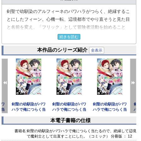
剣聖で幼馴染のアルフィーネのパワハラがつらく、絶縁するこ
とにしたフィーン。心機一転、辺境都市でやり直そうと見た目
と名前を変え、「フリック」として冒険者活動を始めること
に。
続きを読む
今まで剣の修行しかしてこなかったフリックだが、ギルドの受
本作品のシリーズ紹介
付嬢に勧められて魔力量の測定をすると、膨大な魔力を持って
全表示
いることが判明！ すると、そこに居合わせた辺境伯令嬢であり
『無限の魔術師』と呼ばれるノエリアに声を掛けられ、「魔力
合わせ」という潜在魔力量などを調べ合う行為をすること
に……。
すると顔を紅潮させ、気絶してしまった――！？
「小説家になろう」発 、冒険ファンタジー！
パワ
剣聖の幼馴染がパワ
剣聖の幼馴染がパワ
剣聖の幼馴染がパワ
剣
く当
ハラで俺につらく当
ハラで俺につらく当
ハラで俺につらく当
ハ
して
たるので、絶縁して
たるので、絶縁して
たるので、絶縁して
た
本電子書籍の仕様
辺境で
辺境で
辺境で
prev
next
書籍名:
剣聖の幼馴染がパワハラで俺につらく当たるので、絶縁して辺境
で魔剣士として出直すことにした。（コミック） 分冊版 ： 12