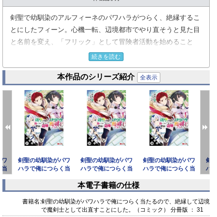
剣聖で幼馴染のアルフィーネのパワハラがつらく、絶縁するこ
とにしたフィーン。心機一転、辺境都市でやり直そうと見た目
と名前を変え、「フリック」として冒険者活動を始めること
に。
続きを読む
今まで剣の修行しかしてこなかったフリックだが、ギルドの受
本作品のシリーズ紹介
付嬢に勧められて魔力量の測定をすると、膨大な魔力を持って
全表示
いることが判明！ すると、そこに居合わせた辺境伯令嬢であり
『無限の魔術師』と呼ばれるノエリアに声を掛けられ、「魔力
合わせ」という潜在魔力量などを調べ合う行為をすること
に……。
すると顔を紅潮させ、気絶してしまった――！？
「小説家になろう」発 、冒険ファンタジー！
パワ
剣聖の幼馴染がパワ
剣聖の幼馴染がパワ
剣聖の幼馴染がパワ
剣
く当
ハラで俺につらく当
ハラで俺につらく当
ハラで俺につらく当
ハ
して
たるので、絶縁して
たるので、絶縁して
たるので、絶縁して
た
本電子書籍の仕様
辺境で
辺境で
辺境で
prev
next
書籍名:
剣聖の幼馴染がパワハラで俺につらく当たるので、絶縁して辺境
で魔剣士として出直すことにした。（コミック） 分冊版 ： 31