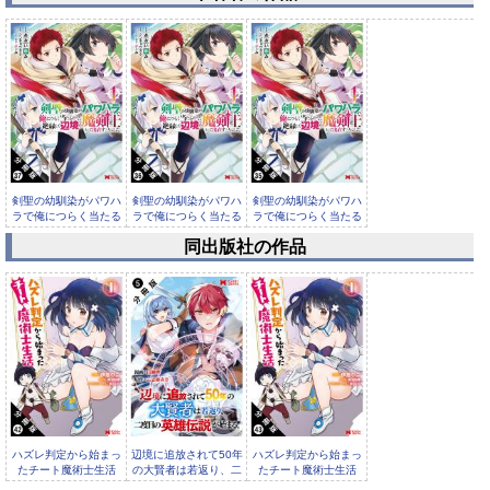
剣聖の幼馴染がパワハ
剣聖の幼馴染がパワハ
剣聖の幼馴染がパワハ
ラで俺につらく当たる
ラで俺につらく当たる
ラで俺につらく当たる
ので、絶...
ので、絶...
ので、絶...
同出版社の作品
剣聖の幼馴染がパワハ
ラで俺につらく当たる
ので、絶...
ハズレ判定から始まっ
辺境に追放されて50年
ハズレ判定から始まっ
たチート魔術士生活
の大賢者は若返り、二
たチート魔術士生活
（コミック） 分冊版
度目の英雄伝説が始
（コミック） 分冊版