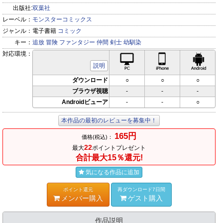
出版社:
双葉社
レーベル：
モンスターコミックス
ジャンル：
電子書籍
コミック
キー：
追放
冒険
ファンタジー
仲間
剣士
幼馴染
対応環境：
PC対応
iPhone対応
Andr
説明
ダウンロード
○
○
○
ブラウザ視聴
-
-
-
Androidビューア
-
-
○
本作品の最初のレビューを募集中！
165円
価格(税込)：
22
最大
ポイントプレゼント
合計最大15％還元!
気になる作品に追加
ポイント還元
再ダウンロード7日間
メンバー購入
ゲスト購入
作品説明