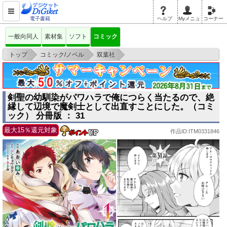
電子書籍
ヘルプ
Myメニュ
コーナー
一般向同人
素材集
ソフト
コミック
>
>
>
トップ
コミック/ノベル
双葉社
剣聖の幼馴染がパワハラで俺につらく当たるので、絶縁して辺境で魔剣士と
して出直すこ
剣聖の幼馴染がパワハラで俺につらく当たるので、絶
縁して辺境で魔剣士として出直すことにした。（コミ
ック） 分冊版 ： 31
最大15％還元対象
作品ID:ITM0331846