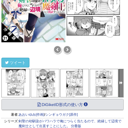
ツイート
DiGiketID形式の使い方
著者:
あおいゆみ[作画]
/
シンギョウガク[原作]
シリーズ:
剣聖の幼馴染がパワハラで俺につらく当たるので、絶縁して辺境で
魔剣士として出直すことにした。 分冊版