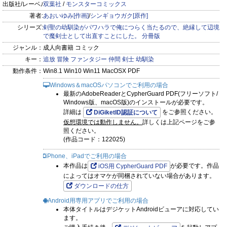
出版社/レーベル:
双葉社
/
モンスターコミックス
著者:
あおいゆみ[作画]
/
シンギョウガク[原作]
シリーズ:
剣聖の幼馴染がパワハラで俺につらく当たるので、絶縁して辺境
で魔剣士として出直すことにした。 分冊版
ジャンル：
成人向書籍 コミック
キー：
追放
冒険
ファンタジー
仲間
剣士
幼馴染
動作条件：
Win8.1 Win10 Win11 MacOSX PDF
Windows＆macOSパソコンでご利用の場合
最新のAdobeReaderとCypherGuard PDF(フリーソフト/
Windows版、macOS版)のインストールが必要です。
詳細は
をご参照ください。
DiGiketID認証について
仮想環境では動作しません。
詳しくは上記ページをご参
照ください。
(作品コード：122025)
iPhone、iPadでご利用の場合
本作品は
が必要です。作品
iOS用 CypherGuard PDF
によってはオマケが同梱されていない場合があります。
ダウンロードの仕方
Android用専用アプリでご利用の場合
本体タイトルはデジケットAndroidビューアに対応してい
ます。