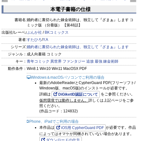
ます
て『ざまぁ』します
て『ざまぁ』します
て『ざまぁ』します
て
本電子書籍の仕様
コミ
コミ
コミ
prev
next
書籍名:
婚約者に裏切られた錬金術師は、独立して『ざまぁ』します コ
ミック版 （分冊版） 【第48話】
出版社/レーベル:
ぶんか社
/
BKコミックス
著者:
すたひろ
/
Y.A
シリーズ:
婚約者に裏切られた錬金術師は、独立して『ざまぁ』します
ジャンル：
成人向書籍 コミック
キー：
青年コミック
異世界
ファンタジー
追放
最強
錬金術師
動作条件：
Win8.1 Win10 Win11 MacOSX PDF
Windows＆macOSパソコンでご利用の場合
最新のAdobeReaderとCypherGuard PDF(フリーソフト/
Windows版、macOS版)のインストールが必要です。
詳細は
をご参照ください。
DiGiketID認証について
仮想環境では動作しません。
詳しくは上記ページをご参
照ください。
(作品コード：124832)
iPhone、iPadでご利用の場合
本作品は
が必要です。作品
iOS用 CypherGuard PDF
によってはオマケが同梱されていない場合があります。
ダウンロードの仕方