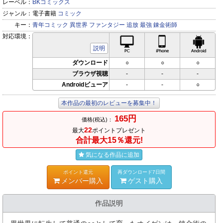
レーベル：
BKコミックス
ジャンル：
電子書籍
コミック
キー：
青年コミック
異世界
ファンタジー
追放
最強
錬金術師
対応環境：
PC対応
iPhone対応
Andr
説明
ダウンロード
○
○
○
ブラウザ視聴
-
-
-
Androidビューア
-
-
○
本作品の最初のレビューを募集中！
165円
価格(税込)：
22
最大
ポイントプレゼント
合計最大15％還元!
気になる作品に追加
ポイント還元
再ダウンロード7日間
メンバー購入
ゲスト購入
作品説明