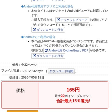
Android用専用アプリでご利用の場合
本体タイトルはデジケットAndroidビューアに対応してい
ます。
ご購入手続き後、
を起動しアプ
デジケットビューア
リ内でダウンロードすることで視聴可能です。
ダウンロードの仕方
Androidでご利用の場合
本作品はAndroidへ最適化済みコンテンツです。作品によ
ってはオマケが同梱されていない場合があります。
視聴には
が必要です。
Android用 CypherGuard PDF
ダウンロードの仕方
備考：
全32ページ
ファイル容量：
17,012,232 byte [
]
ダウンロード時間
登録日：
2026年05月18日
165円
価格
22
最大
ポイントプレゼント
合計最大15％還元!