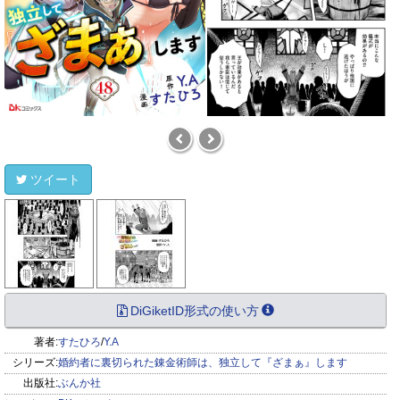
ツイート
DiGiketID形式の使い方
著者:
すたひろ
/
Y.A
シリーズ:
婚約者に裏切られた錬金術師は、独立して『ざまぁ』します
出版社:
ぶんか社