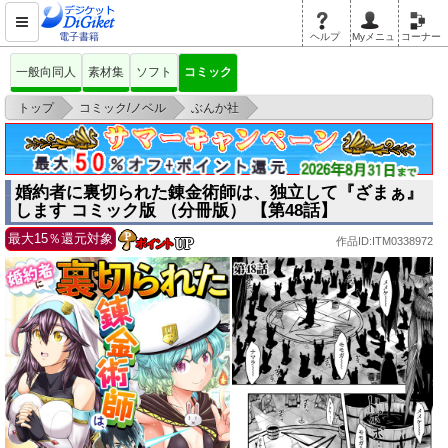
電子書籍
ヘルプ
Myメニュ
コーナー
一般向同人
素材集
ソフト
コミック
>
>
>
トップ
コミック/ノベル
ぶんか社
婚約者に裏切られた錬金術師は、独立して『ざまぁ』します コミック版
（分冊版）
婚約者に裏切られた錬金術師は、独立して『ざまぁ』
します コミック版 （分冊版） 【第48話】
最大15％還元対象
作品ID:ITM0338972