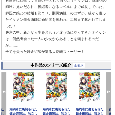
異世界に転生して普通の○○として育ったオイゲンは、錬金術の
師匠に見いだされ、後継者になるレベルにまで成長していた。
師匠の娘との結婚も決まり、順風満帆…のはずが、後から雇っ
たイケメン錬金術師に婚約者を奪われ、工房まで奪われてしま
った！
失意の中、新たな人生を歩もうと違う街にやってきたオイゲン
は、偶然出会った一人の少女からあることを頼まれるのだ
が……。
全てを失った錬金術師が送る大逆転ストーリー！
本作品のシリーズ紹介
全表示
れた
婚約者に裏切られた
婚約者に裏切られた
婚約者に裏切られた
婚
立し
錬金術師は、独立し
錬金術師は、独立し
錬金術師は、独立し
錬