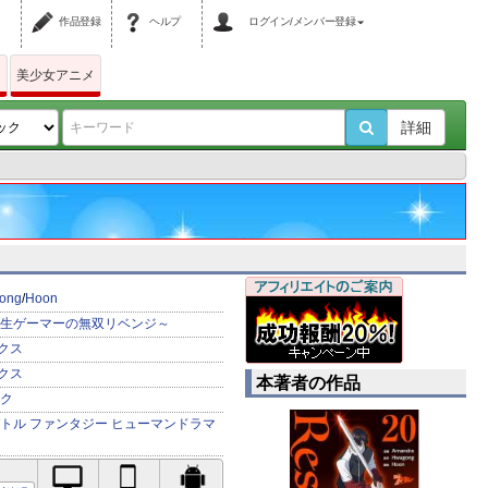
作品登録
ヘルプ
ログイン/メンバー登録
ム
美少女アニメ
詳細
ong
/
Hoon
転生ゲーマーの無双リベンジ～
クス
クス
本著者の作品
ク
トル
ファンタジー
ヒューマンドラマ
PC対応
iPhone対応
Android対応