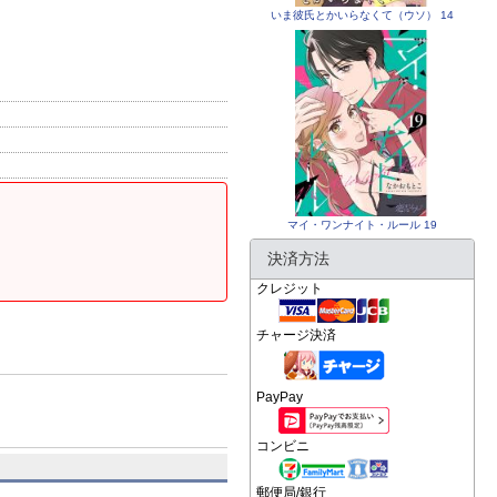
いま彼氏とかいらなくて（ウソ） 14
マイ・ワンナイト・ルール 19
決済方法
クレジット
チャージ決済
PayPay
コンビニ
郵便局/銀行