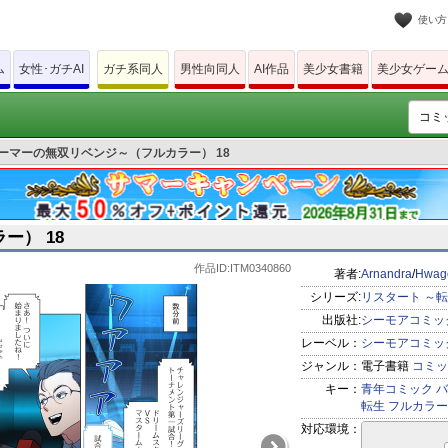
使い方
ム
女性･ガチAI
ガチ系同人
男性向同人
AI作品
美少女書籍
美少女ゲー
ーマーの無双リベンジ～（フルカラー） 18
ー） 18
作品ID:ITM0340860
著者:
Arnandra
/
Hwag
シリーズ:
リスタート ～
出版社:
シーモアコミッ
レーベル：
シーモアコミッ
ジャンル：
電子書籍
コミッ
キー：
青年コミック
バ
転生
フルカラー
対応環境：