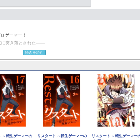
プロゲーマー！
底に突き落とされた――
た…
続きを読む
れ、
戻った！！
ト ～転生ゲーマーの
リスタート ～転生ゲーマーの
リスタート ～転生ゲーマー