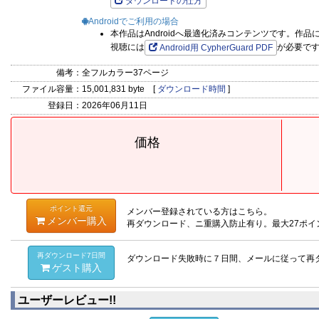
ダウンロードの仕方
Androidでご利用の場合
本作品はAndroidへ最適化済みコンテンツです。作
視聴には
が必要で
Android用 CypherGuard PDF
備考：
全フルカラー37ページ
ファイル容量：
15,001,831 byte [
ダウンロード時間
]
登録日：
2026年06月11日
価格
ポイント還元
メンバー登録されている方はこちら。
メンバー購入
再ダウンロード、ニ重購入防止有り。最大27ポイ
再ダウンロード7日間
ダウンロード失敗時に７日間、メールに従って再
ゲスト購入
ユーザーレビュー!!