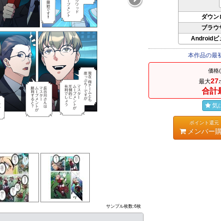
ダウン
ブラウ
Android
本作品の最
価格
27
最大
合計
気
ポイント還元
メンバー
サンプル枚数:6枚