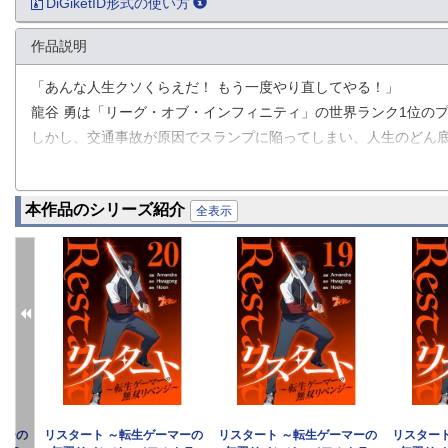
DiGiketID形式の使い方
作品説明
「あんな人生クソくらえだ！ もう一度やり直してやる！」
龍谷 勇は「リーグ・オブ・インフィニティ」の世界ランク1位の
しかし、交通事故が原因でスランプに陥ってしまい、人生のどん
それから3年後のある日…再び交通事故に見舞われ死亡してしまっ
そこに突然、龍谷のファンと名乗る黄金のマスクを被った男が現
本作品のシリーズ紹介
人生をやり直すチャンスを授けられ、人生を変えるべく過去へと
全表示
天才プロゲーマーの無双リベンジ譚、ここに開幕！
マーの
リスタート ～転生ゲーマーの
リスタート ～転生ゲーマーの
リスター