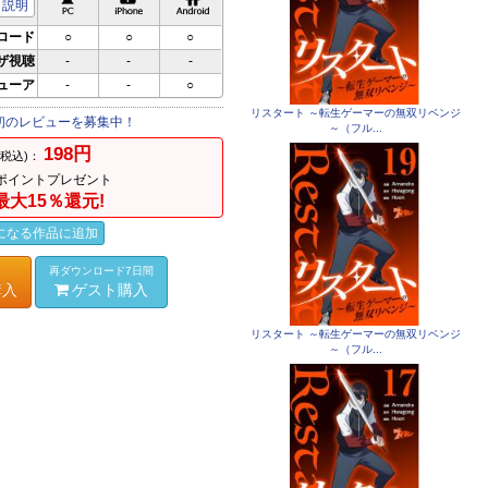
説明
ロード
○
○
○
ザ視聴
-
-
-
ビューア
-
-
○
リスタート ～転生ゲーマーの無双リベンジ
初のレビューを募集中！
～（フル...
198円
(税込)：
ポイントプレゼント
最大15％還元!
になる作品に追加
再ダウンロード7日間
購入
ゲスト購入
リスタート ～転生ゲーマーの無双リベンジ
～（フル...