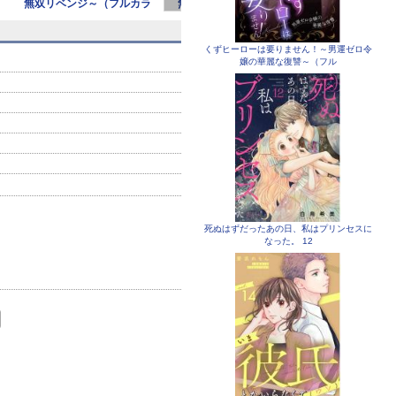
無双リベンジ～（フルカラ
無双リベンジ～（フルカラ
無双リベンジ
ー）【特
ー） 1
ー）
くずヒーローは要りません！～男運ゼロ令
嬢の華麗な復讐～（フル
死ぬはずだったあの日、私はプリンセスに
なった。 12