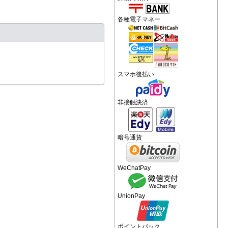
各種電子マネー
スマホ後払い
非接触決済
暗号通貨
WeChatPay
UnionPay
ポイントバック