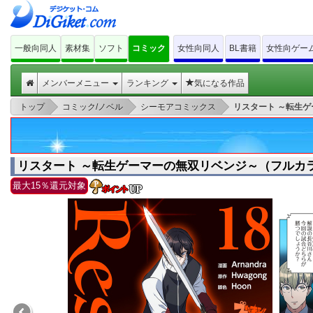
一般向同人
素材集
ソフト
コミック
女性向同人
BL書籍
女性向ゲー
メンバーメニュー
ランキング
気になる作品
>
>
>
トップ
コミック/ノベル
シーモアコミックス
リスタート ～転生ゲ
リスタート ～転生ゲーマーの無双リベンジ～（フルカラ
最大15％還元対象