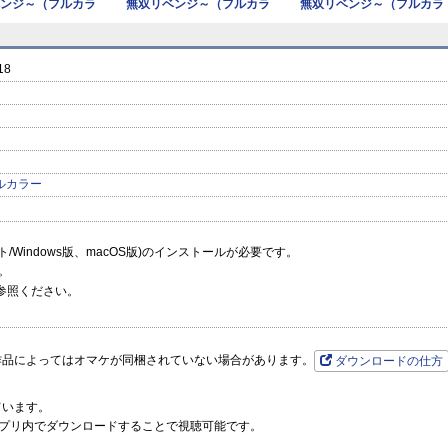
ンジ～（フルカラ
無双リベンジ～（フルカラ
無双リベンジ～（フルカラ
ー） 1
ー） 1
ー）【特
prev
next
8
ルカラー
ーソフト/Windows版、macOS版)のインストールが必要です。
。
参照ください。
作品によってはオマケが同梱されていない場合があります。
ダウンロードの仕方
ています。
プリ内でダウンロードすることで視聴可能です。