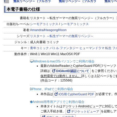
カラ
無双リベンジ～（フルカラ
無双リベンジ～（フルカラ
無双リベ
ー） 2
ー） 1
本電子書籍の仕様
書籍名:
リスタート ～転生ゲーマーの無双リベンジ～（フルカラー） 1
出版社/レーベル:
シーモアコミックス
/
シーモアコミックス
著者:
Arnandra
/
Hwagong
/
Hoon
シリーズ:
リスタート ～転生ゲーマーの無双リベンジ～
ジャンル：
成人向書籍 コミック
キー：
青年コミック
バトル
ファンタジー
ヒューマンドラマ
転生
フ
動作条件：
Win8.1 Win10 Win11 MacOSX PDF
Windows＆macOSパソコンでご利用の場合
最新のAdobeReaderとCypherGuard PDF(フリ
詳細は
をご参照ください
DiGiketID認証について
仮想環境では動作しません。
詳しくは上記ページをご
(作品コード：125566)
iPhone、iPadでご利用の場合
本作品は
が必要です。
iOS用 CypherGuard PDF
Android用専用アプリでご利用の場合
本体タイトルはデジケットAndroidビューアに対応し
ご購入手続き後、
を起動しア
デジケットビューア