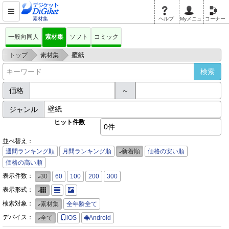
素材集
ヘルプ
Myメニュ
コーナー
一般向同人
素材集
ソフト
コミック
>
>
トップ
素材集
壁紙
価格
～
ジャンル
ヒット件数
0件
並べ替え：
週間ランキング順
月間ランキング順
新着順
価格の安い順
価格の高い順
表示件数：
30
60
100
200
300
表示形式：
検索対象：
素材集
全年齢全て
デバイス：
全て
iOS
Android