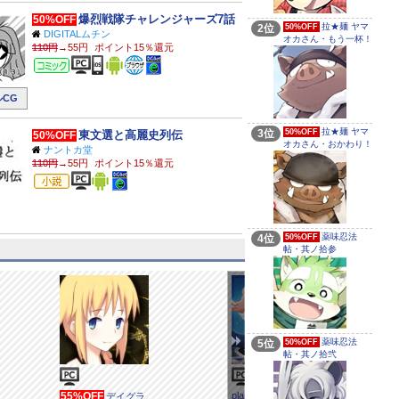
爆烈戦隊チャレンジャーズ7話
50%OFF
拉★麺 ヤマ
2位
50%OFF
DIGITALムチン
オカさん・もう一杯！
110円
→55円
ポイント15％還元
コミック
CG
拉★麺 ヤマ
3位
50%OFF
東文選と高麗史列伝
50%OFF
オカさん・おかわり！
ナントカ堂
110円
→55円
ポイント15％還元
小説
薬味忍法
4位
50%OFF
帖・其ノ拾参
薬味忍法
5位
50%OFF
帖・其ノ拾弐
55%OFF
planetarian 雪圏球
デイグラ