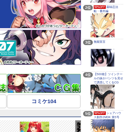
薬味忍法
2位
50%OFF
帖・番外編
無能宣言
3位
【500枚】ツインテー
4位
ルの妹がパンツを見せ
て誘惑してくるCG
コミケ104
シェアハウ
5位
50%OFF
ス創作2MDK 第5号