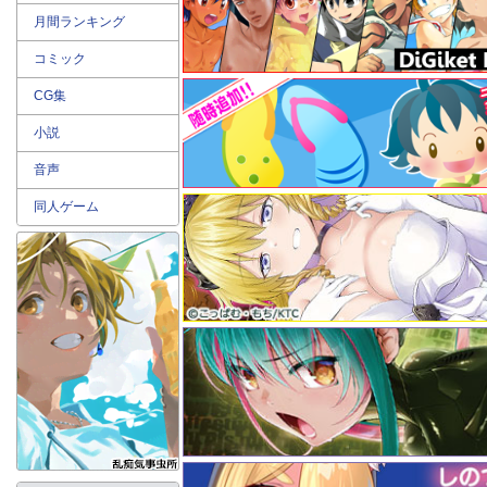
月間ランキング
コミック
CG集
小説
音声
同人ゲーム