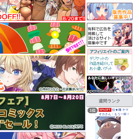
週間ランク
拉★麺 ヤマ
1位
50%OFF
オカさん・もう一杯！