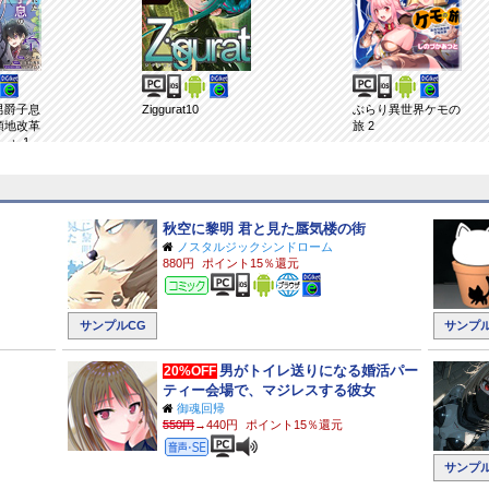
男爵子息
Ziggurat10
ぶらり異世界ケモの
領地改革
旅 2
： 1
秋空に黎明 君と見た蜃気楼の街
ノスタルジックシンドローム
880円
ポイント15％還元
コミック
サンプルCG
サンプル
男がトイレ送りになる婚活パー
20%OFF
ティー会場で、マジレスする彼女
御魂回帰
550円
→440円
ポイント15％還元
音声効果音
サンプル