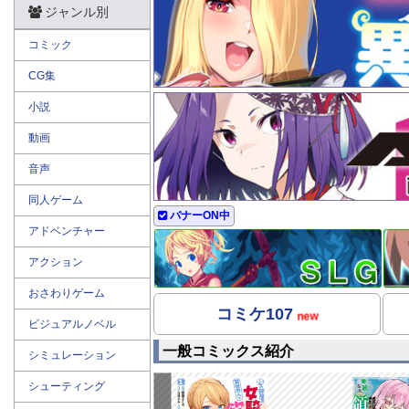
ジャンル別
コミック
CG集
小説
動画
音声
同人ゲーム
バナーON中
アドベンチャー
アクション
おさわりゲーム
コミケ107
new
ビジュアルノベル
一般コミックス紹介
シミュレーション
シューティング