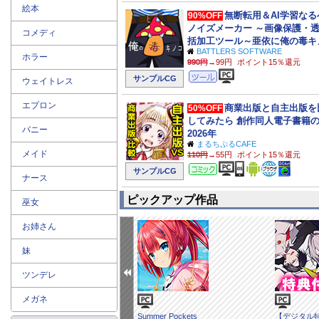
絵本
無断転用＆AI学習な
90%OFF
ノイズメーカー ～画像保護・
コメディ
括加工ツール～亜依に俺の毒キ
BATTLERS SOFTWARE
べさせたいッ
ホラー
990円
→99円
ポイント15％還元
ツール
サンプルCG
ウェイトレス
エプロン
商業出版と自主出版を
50%OFF
してみたら 創作同人電子書籍
バニー
2026年
まるちぷるCAFE
メイド
110円
→55円
ポイント15％還元
コミック
サンプルCG
ナース
ピックアップ作品
巫女
お姉さん
妹
ツンデレ
メガネ
アクダマドライブ
Summer Pockets
【デジタル