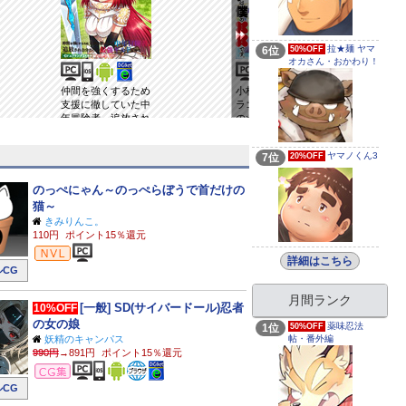
拉★麺 ヤマ
6位
50%OFF
オカさん・おかわり！
仲間を強くするため
小林さんちのメイド
支援に徹していた中
ラゴン ルコアは僕
年冒険者、追放され
の××です。 ： 10
自分だけの最強ギル
ドを作る 1
ヤマノくん3
7位
20%OFF
のっぺにゃん～のっぺらぼうで首だけの
猫～
きみりんこ。
110円
ポイント15％還元
ビジュアルノベル
詳細はこちら
CG
月間ランク
[一般] SD(サイバードール)忍者
10%OFF
の女の娘
薬味忍法
1位
50%OFF
帖・番外編
妖精のキャンパス
990円
→891円
ポイント15％還元
CG集
CG