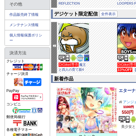
その他
【描き下ろしおまけ
REFLECTION
LOOPERS 
漫画付き】 1
BLUE
デジケット限定配信
全件表示
作品販売終了情報
メンテナンス情報
個人情報保護ポリシ
ー
決済方法
クレジット
DiGiket専売
DiGiket専売
DiGiket専
闇に
魔王
溶けるもの クーゲ
と四人の育て親4
33%OFF
チャージ決済
ル隊編 2
ット限定】
新着作品
トイラスト
ンワ...
エターナ
PayPay
アンジ
コンビニ
1100円
550円
郵便局/銀行
美少女と
各種電子マネー