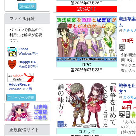
2026年07月26日
決済説明
20%OFF
ファイル解凍
憲法草案
ム
パソコンで作品のご
きみり
利用には解凍が必要
です。
110円
Lhasa
Windows専用
創作明治
間10分
HappyLHA
RPG
マルチエ
MacOSX専用
2026年07月23日
案が入っ
AdobeReader
戦争を止
Win/MacOSX用
方？
まるちぷ
フリーツール詳細
110円
55円
ポ
「あの人
の？」…
正規配信サイト
コミック
姉妹が対