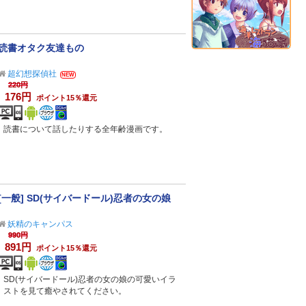
読書オタク友達もの
超幻想探偵社
NEW
220円
176円
ポイント15％還元
読書について話したりする全年齢漫画です。
[一般] SD(サイバードール)忍者の女の娘
妖精のキャンパス
990円
891円
ポイント15％還元
SD(サイバードール)忍者の女の娘の可愛いイラ
ストを見て癒やされてください。