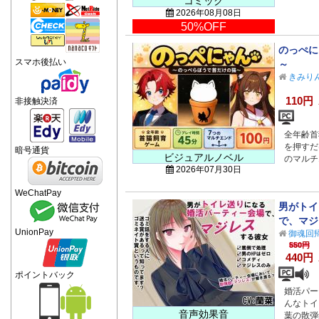
コミック
2026年08月08日
50%OFF
のっぺに
スマホ後払い
～
きみり
110円
非接触決済
全年齢首
を押すだ
暗号通貨
ビジュアルノベル
のマルチ
2026年07月30日
WeChatPay
男がトイ
で、マジレ
UnionPay
御魂回
550円
440円
ポイントバック
婚活パー
んなトイ
音声効果音
葉の散弾