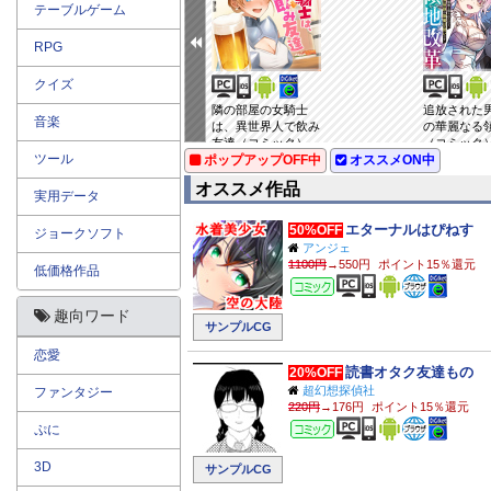
テーブルゲーム
RPG
クイズ
小林さんちのメイド
隣の部屋の女騎士
追放された
音楽
ラゴン カンナの日
は、異世界人で飲み
の華麗なる
常 ： 16
友達（コミック）
（コミック） 
ツール
ポップアップOFF中
： 1
オススメON中
オススメ作品
実用データ
エターナルはぴねす
50%OFF
ジョークソフト
アンジェ
1100円
→550円
ポイント15％還元
低価格作品
コミック
趣向ワード
サンプルCG
恋愛
読書オタク友達もの
20%OFF
超幻想探偵社
ファンタジー
220円
→176円
ポイント15％還元
コミック
ぷに
3D
サンプルCG