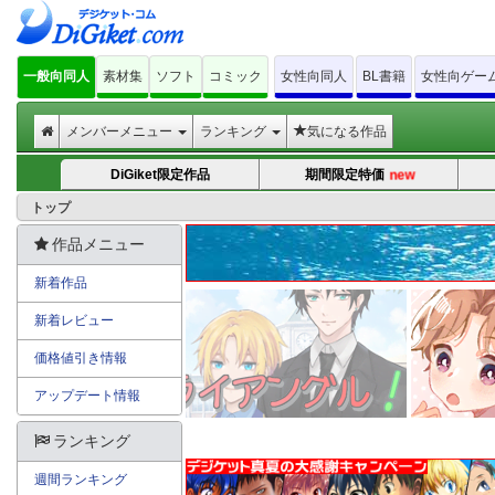
一般向同人
素材集
ソフト
コミック
女性向同人
BL書籍
女性向ゲー
メンバーメニュー
ランキング
気になる作品
DiGiket限定作品
期間限定特価
new
トップ
作品メニュー
新着作品
新着レビュー
価格値引き情報
アップデート情報
ランキング
週間ランキング