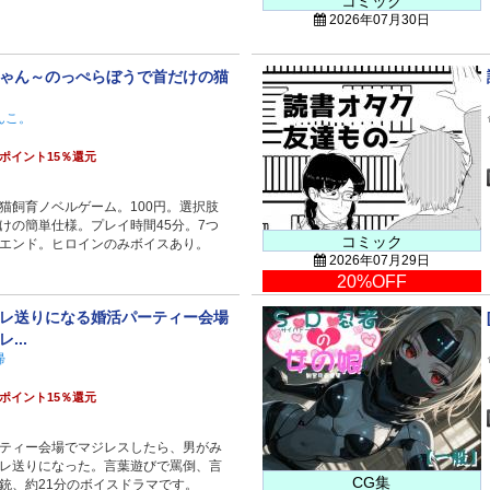
コミック
2026年07月30日
ゃん～のっぺらぼうで首だけの猫
んこ。
ポイント15％還元
猫飼育ノベルゲーム。100円。選択肢
けの簡単仕様。プレイ時間45分。7つ
コミック
エンド。ヒロインのみボイスあり。
2026年07月29日
20%OFF
レ送りになる婚活パーティー会場
...
帰
ポイント15％還元
ティー会場でマジレスしたら、男がみ
レ送りになった。言葉遊びで罵倒、言
CG集
銃、約21分のボイスドラマです。