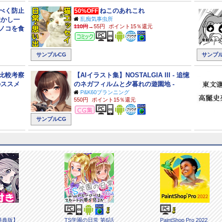
るべく防止
ねこのあれこれ
50%OFF
透かし一
乱痴気事虫所
110円
→55円
ポイント15％還元
ノコを食
コミック
サンプルCG
サンプル
比較考察
【AIイラスト集】NOSTALGIA III - 追憶
のススメ
のネガフィルムと夕暮れの遊園地 -
P&K60プランニング
550円
ポイント15％還元
CG集
サンプルCG
特典版】
TS学園の日常 第6話
PaintShop Pro 2022