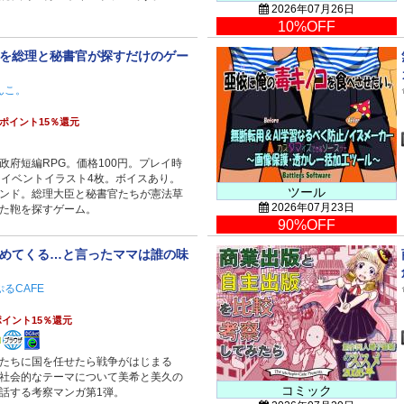
2026年07月26日
10%OFF
を総理と秘書官が探すだけのゲー
んこ。
ポイント15％還元
政府短編RPG。価格100円。プレイ時
。イベントイラスト4枚。ボイスあり。
ツール
ンド。総理大臣と秘書官たちが憲法草
2026年07月23日
た鞄を探すゲーム。
90%OFF
めてくる…と言ったママは誰の味
るCAFE
イント15％還元
たちに国を任せたら戦争がはじまる
社会的なテーマについて美希と美久の
コミック
話する考察マンガ第1弾。