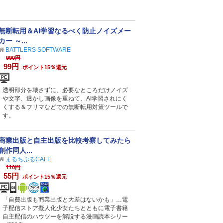
無断転用＆AI学習なるべく防止ノイズメー
カー ～...
BATTLERS SOFTWARE
990円
99円
ポイント15％還元
透明部分を壊さずに、必要なところだけノイズ
や文字、透かし画像を重ねて、AI学習されにく
くする＆フリマなどでの無断転用対策ツールで
す。
商業出版と自主出版を比較考察してみたら
創作同人...
まるちぷるCAFE
110円
55円
ポイント15％還元
「自費出版も商業出版と大差はないかも」…電
子配信ストア擬人化少女たちとともに電子書籍
自主配信のハウツーを解説する漫画読本シリー