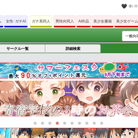
使い方
ム
女性･ガチAI
ガチ系同人
男性向同人
AI作品
美少女書籍
美少女ゲー
サークル一覧
詳細検索