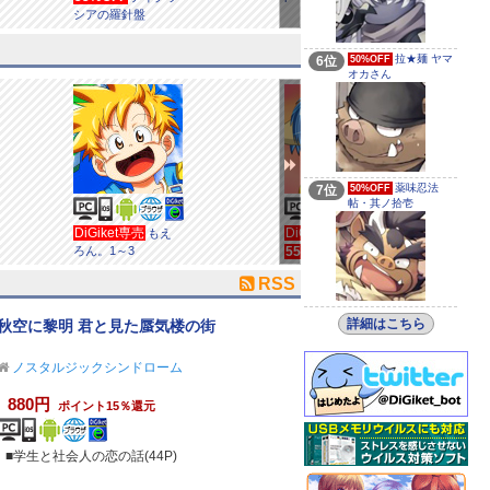
シアの羅針盤
拉★麺 ヤマ
6位
50%OFF
オカさん
薬味忍法
7位
50%OFF
帖・其ノ拾壱
DiGiket専売
DiGiket専売
もえ
ろん。1～3
55%OFF
くり～む
うぇる画集vol.6
RSS
詳細はこちら
秋空に黎明 君と見た蜃気楼の街
ノスタルジックシンドローム
880円
ポイント15％還元
■学生と社会人の恋の話(44P)