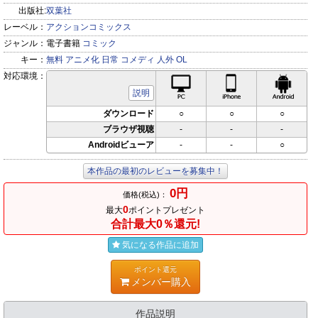
出版社:
双葉社
レーベル：
アクションコミックス
ジャンル：
電子書籍
コミック
キー：
無料
アニメ化
日常
コメディ
人外
OL
対応環境：
PC対応
iPhone対応
Andr
説明
ダウンロード
○
○
○
ブラウザ視聴
-
-
-
Androidビューア
-
-
○
本作品の最初のレビューを募集中！
0円
価格(税込)：
0
最大
ポイントプレゼント
合計最大0％還元!
気になる作品に追加
ポイント還元
メンバー購入
作品説明