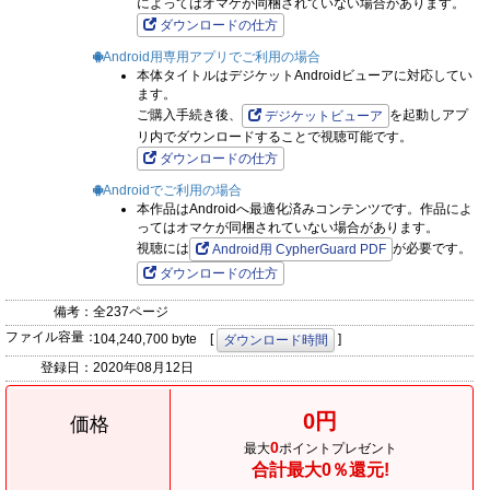
によってはオマケが同梱されていない場合があります。
ダウンロードの仕方
Android用専用アプリでご利用の場合
本体タイトルはデジケットAndroidビューアに対応してい
ます。
ご購入手続き後、
を起動しアプ
デジケットビューア
リ内でダウンロードすることで視聴可能です。
ダウンロードの仕方
Androidでご利用の場合
本作品はAndroidへ最適化済みコンテンツです。作品によ
ってはオマケが同梱されていない場合があります。
視聴には
が必要です。
Android用 CypherGuard PDF
ダウンロードの仕方
備考：
全237ページ
ファイル容量：
104,240,700 byte [
]
ダウンロード時間
登録日：
2020年08月12日
0円
価格
0
最大
ポイントプレゼント
合計最大0％還元!