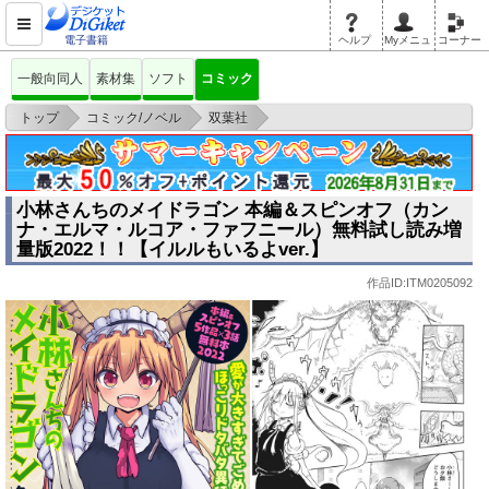
電子書籍
ヘルプ
Myメニュ
コーナー
一般向同人
素材集
ソフト
コミック
>
>
>
トップ
コミック/ノベル
双葉社
小林さんちのメイドラゴン 本編＆スピンオフ（カンナ・エルマ・ルコア・
ファフニール
小林さんちのメイドラゴン 本編＆スピンオフ（カン
ナ・エルマ・ルコア・ファフニール）無料試し読み増
量版2022！！【イルルもいるよver.】
作品ID:ITM0205092