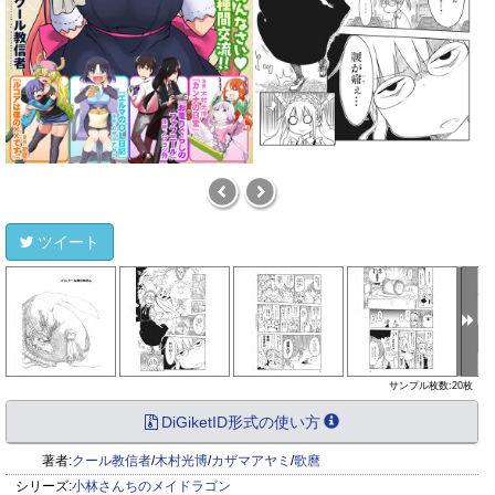
ツイート
サンプル枚数:20枚
DiGiketID形式の使い方
著者:
クール教信者
/
木村光博
/
カザマアヤミ
/
歌麿
シリーズ:
小林さんちのメイドラゴン