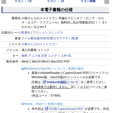
ラゴン ： 19
ラゴン ： 18
ラゴン画集
MAIDRACOLLECTIO
本電子書籍の仕様
prev
next
書籍名:
小林さんちのメイドラゴン 本編＆スピンオフ（カンナ・エル
マ・ルコア・ファフニール）無料試し読み増量版2022！！【イ
ルルもいるよver.】
出版社/レーベル:
双葉社
/
アクションコミックス
著者:
クール教信者
/
木村光博
/
カザマアヤミ
/
歌麿
シリーズ:
小林さんちのメイドラゴン
ジャンル：
成人向書籍 コミック
キー：
無料
アニメ化
日常
コメディ
人外
OL
動作条件：
Win8.1 Win10 Win11 MacOSX PDF
Windows＆macOSパソコンでご利用の場合
最新のAdobeReaderとCypherGuard PDF(フリーソフト/
Windows版、macOS版)のインストールが必要です。
詳細は
をご参照ください。
DiGiketID認証について
仮想環境では動作しません。
詳しくは上記ページをご参
照ください。
(作品コード：57466)
iPhone、iPadでご利用の場合
本作品は
が必要です。作品
iOS用 CypherGuard PDF