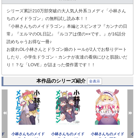
シリーズ累計210万部突破の大人気人外系コメディ「小林さん
ちのメイドラゴン」の無料試し読み本！！
『小林さんちのメイドラゴン』本編とスピンオフ『カンナの日
常』『エルマのOL日記』『ルコアは僕の××です。』が16話分
読めちゃうお得な一冊♪
お疲れOL小林さんとドラゴン娘のトールが2人でお祭りデート
したり、小学生ドラゴン・カンナが友達の看病にひと肌脱いだ
り！？な「LOVE」が詰まった傑作選です！！
本作品のシリーズ紹介
全表示
イド
小林さんちのメイド
小林さんちのメイド
小林さんちのメイド
小