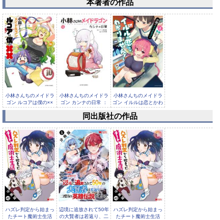
本著者の作品
小林さんちのメイドラ
小林さんちのメイドラ
小林さんちのメイドラ
ゴン ルコアは僕の××
ゴン カンナの日常 ：
ゴン イルルは恋とかわ
です。...
16
かりま...
同出版社の作品
ぱらのいあけ～じ 8
ハズレ判定から始まっ
辺境に追放されて50年
ハズレ判定から始まっ
たチート魔術士生活
の大賢者は若返り、二
たチート魔術士生活