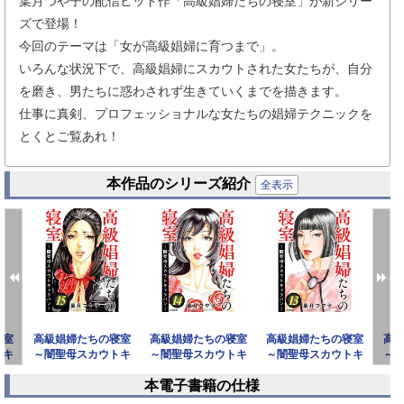
葉月つや子の配信ヒット作「高級娼婦たちの寝室」が新シリー
ズで登場！
今回のテーマは「女が高級娼婦に育つまで」。
いろんな状況下で、高級娼婦にスカウトされた女たちが、自分
を磨き、男たちに惑わされず生きていくまでを描きます。
仕事に真剣、プロフェッショナルな女たちの娼婦テクニックを
とくとご覧あれ！
本作品のシリーズ紹介
全表示
寝室
高級娼婦たちの寝室
高級娼婦たちの寝室
高級娼婦たちの寝室
高
トキ
～闇聖母スカウトキ
～闇聖母スカウトキ
～闇聖母スカウトキ
～
）
ャラバン～ （15）
ャラバン～ （14）
ャラバン～ （13）
ャ
本電子書籍の仕様
prev
next