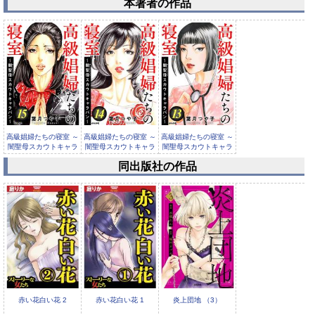
本著者の作品
高級娼婦たちの寝室 ～
高級娼婦たちの寝室 ～
高級娼婦たちの寝室 ～
闇聖母スカウトキャラ
闇聖母スカウトキャラ
闇聖母スカウトキャラ
バン～...
バン～...
バン～...
同出版社の作品
高級娼婦たちの寝室 ～
闇聖母スカウトキャラ
バン～...
赤い花白い花 2
赤い花白い花 1
炎上団地 （3）