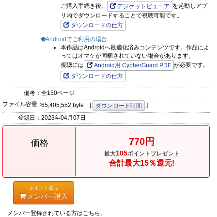
ご購入手続き後、
を起動しアプ
デジケットビューア
リ内でダウンロードすることで視聴可能です。
ダウンロードの仕方
Androidでご利用の場合
本作品はAndroidへ最適化済みコンテンツです。作品によ
ってはオマケが同梱されていない場合があります。
視聴には
が必要です。
Android用 CypherGuard PDF
ダウンロードの仕方
備考：
全150ページ
ファイル容量：
65,405,552 byte [
]
ダウンロード時間
登録日：
2023年04月07日
770円
価格
105
最大
ポイントプレゼント
合計最大15％還元!
ポイント還元
メンバー購入
メンバー登録されている方はこちら。