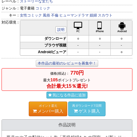
レーベル：
ストーリーな女たち
ジャンル：
電子書籍
コミック
キー：
女性コミック
風俗
不倫
ヒューマンドラマ
娼婦
スカウト
対応環境：
PC対応
iPhone対応
Andr
説明
ダウンロード
○
○
○
ブラウザ視聴
-
-
-
Androidビューア
-
-
○
本作品の最初のレビューを募集中！
770円
価格(税込)：
105
最大
ポイントプレゼント
合計最大15％還元!
気になる作品に追加
ポイント還元
再ダウンロード7日間
メンバー購入
ゲスト購入
作品説明