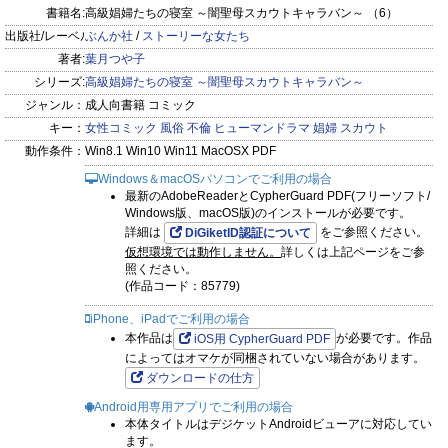
書籍名:
高級娼婦たちの寝室 ～闇聖母スカウトキャラバン～ （6）
出版社/レーベル:
ぶんか社
/
ストーリーな女たち
著者:
葉月つや子
シリーズ:
高級娼婦たちの寝室 ～闇聖母スカウトキャラバン～
ジャンル：
成人向書籍 コミック
キー：
女性コミック
風俗
不倫
ヒューマンドラマ
娼婦
スカウト
動作条件：
Win8.1 Win10 Win11 MacOSX PDF
Windows＆macOSパソコンでご利用の場合
最新のAdobeReaderとCypherGuard PDF(フリーソフト/
Windows版、macOS版)のインストールが必要です。
詳細は
をご参照ください。
DiGiketID認証について
仮想環境では動作しません。
詳しくは上記ページをご参
照ください。
(作品コード：85779)
iPhone、iPadでご利用の場合
本作品は
が必要です。作品
iOS用 CypherGuard PDF
によってはオマケが同梱されていない場合があります。
ダウンロードの仕方
Android用専用アプリでご利用の場合
本体タイトルはデジケットAndroidビューアに対応してい
ます。