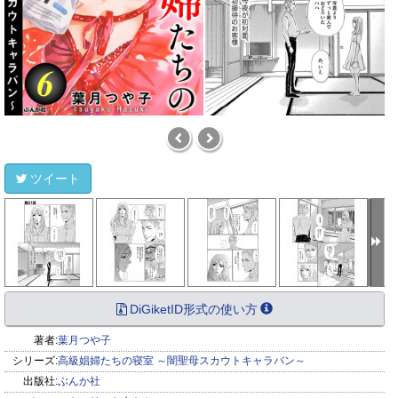
ツイート
DiGiketID形式の使い方
著者:
葉月つや子
シリーズ:
高級娼婦たちの寝室 ～闇聖母スカウトキャラバン～
出版社:
ぶんか社