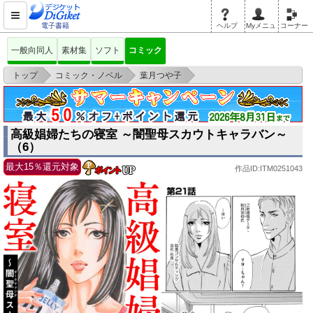
電子書籍
ヘルプ
Myメニュ
コーナー
一般向同人
素材集
ソフト
コミック
>
>
>
トップ
コミック・ノベル
葉月つや子
高級娼婦たちの寝室 ～闇聖母スカウトキャラバン～ （6）
高級娼婦たちの寝室 ～闇聖母スカウトキャラバン～
（6）
最大15％還元対象
作品ID:ITM0251043