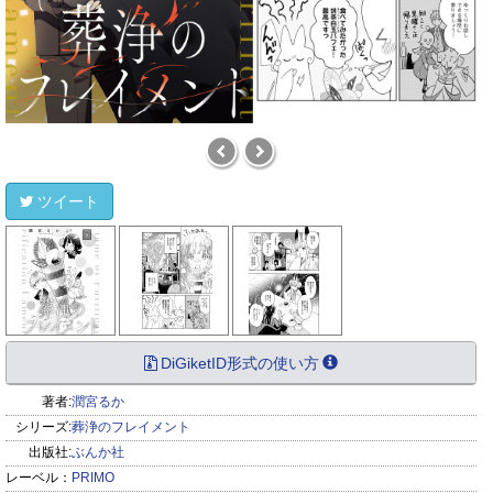
ツイート
DiGiketID形式の使い方
著者:
潤宮るか
シリーズ:
葬浄のフレイメント
出版社:
ぶんか社
レーベル：
PRIMO