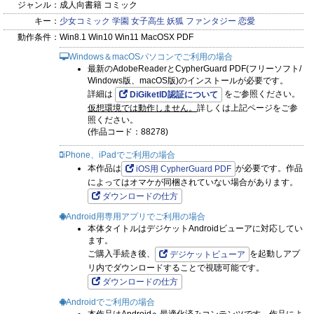
ジャンル：
成人向書籍 コミック
キー：
少女コミック
学園
女子高生
妖狐
ファンタジー
恋愛
動作条件：
Win8.1 Win10 Win11 MacOSX PDF
Windows＆macOSパソコンでご利用の場合
最新のAdobeReaderとCypherGuard PDF(フリーソフト/
Windows版、macOS版)のインストールが必要です。
詳細は
をご参照ください。
DiGiketID認証について
仮想環境では動作しません。
詳しくは上記ページをご参
照ください。
(作品コード：88278)
iPhone、iPadでご利用の場合
本作品は
が必要です。作品
iOS用 CypherGuard PDF
によってはオマケが同梱されていない場合があります。
ダウンロードの仕方
Android用専用アプリでご利用の場合
本体タイトルはデジケットAndroidビューアに対応してい
ます。
ご購入手続き後、
を起動しアプ
デジケットビューア
リ内でダウンロードすることで視聴可能です。
ダウンロードの仕方
Androidでご利用の場合