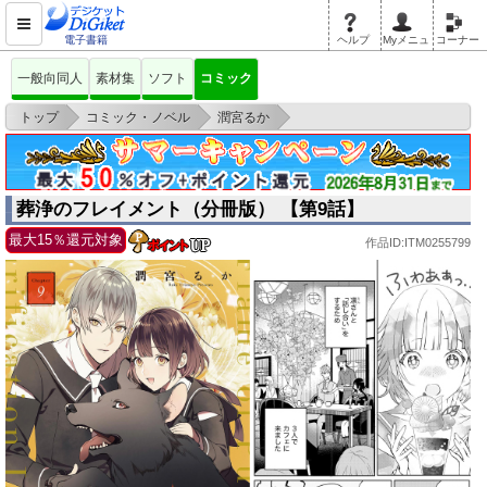
電子書籍
ヘルプ
Myメニュ
コーナー
一般向同人
素材集
ソフト
コミック
>
>
>
トップ
コミック・ノベル
潤宮るか
葬浄のフレイメント（分冊版） 【第9話】
葬浄のフレイメント（分冊版） 【第9話】
最大15％還元対象
作品ID:ITM0255799