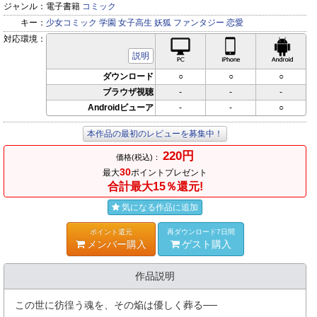
ジャンル：
電子書籍
コミック
キー：
少女コミック
学園
女子高生
妖狐
ファンタジー
恋愛
対応環境：
PC対応
iPhone対応
Andr
説明
ダウンロード
○
○
○
ブラウザ視聴
-
-
-
Androidビューア
-
-
○
本作品の最初のレビューを募集中！
220円
価格(税込)：
30
最大
ポイントプレゼント
合計最大15％還元!
気になる作品に追加
ポイント還元
再ダウンロード7日間
メンバー購入
ゲスト購入
作品説明
この世に彷徨う魂を、その焔は優しく葬る──