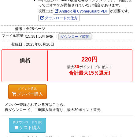
本作品はAndroidへ最適化済みコンテンツです。作品によ
ってはオマケが同梱されていない場合があります。
視聴には
が必要です。
Android用 CypherGuard PDF
ダウンロードの仕方
備考：
全28ページ
ファイル容量：
15,381,534 byte [
]
ダウンロード時間
登録日：
2023年06月20日
220円
価格
30
最大
ポイントプレゼント
合計最大15％還元!
ポイント還元
メンバー購入
メンバー登録されている方はこちら。
再ダウンロード、ニ重購入防止有り。最大30ポイント還元
再ダウンロード7日間
ゲスト購入