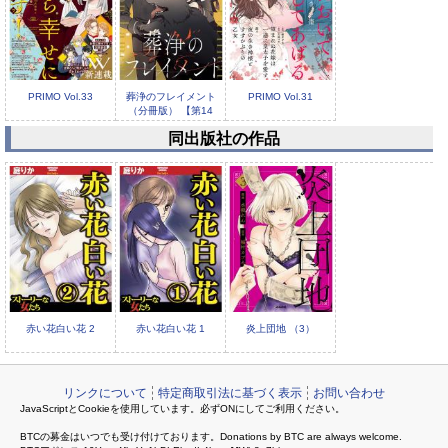
PRIMO Vol.33
葬浄のフレイメント
PRIMO Vol.31
（分冊版） 【第14
話】
同出版社の作品
葬浄のフレイメント
（分冊版） 【第13
話】
赤い花白い花 2
赤い花白い花 1
炎上団地 （3）
リンクについて
特定商取引法に基づく表示
お問い合わせ
JavaScriptとCookieを使用しています。必ずONにしてご利用ください。
BTCの募金はいつでも受け付けております。Donations by BTC are always welcome.