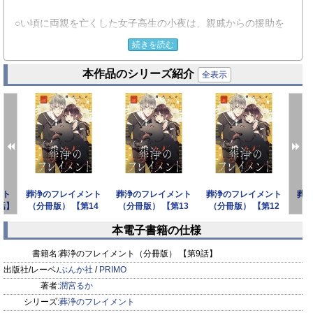
○い頃に両親を亡くした女子高生の小夜は、親戚からの援助を
受けながら、一人暮らしをしている。
続きを読む
食べることが大好きで、将来自分で飲食店を持つことを目標
本作品のシリーズ紹介
に、大変なこともあるけれど、今日も毎日笑顔を大切にしてい
全表示
る。
そんな小夜の日常にある変化があった。それは“不思議な生き
物”が見えるようになったこと。
しかし特に害がないため、そのままにしていたが、ある夜遭遇
した“それ”は自分に明らかな敵意を向けて来て!?
死すら覚悟したその時、小夜の前に現れたのは、スラっと身長
ント
葬浄のフレイメント
葬浄のフレイメント
葬浄のフレイメント
葬
の高いつり目の男性で…？
話】
（分冊版） 【第14
（分冊版） 【第13
（分冊版） 【第12
（
話】
話】
話】
本電子書籍の仕様
怪異を葬って世界を救う、学園ファンタジー！
prev
next
書籍名:
葬浄のフレイメント（分冊版） 【第9話】
※この作品は『PRIMO Vol.20』に収録されています。重複購
出版社/レーベル:
ぶんか社
/
PRIMO
入にご注意下さい。
著者:
潤宮るか
シリーズ:
葬浄のフレイメント