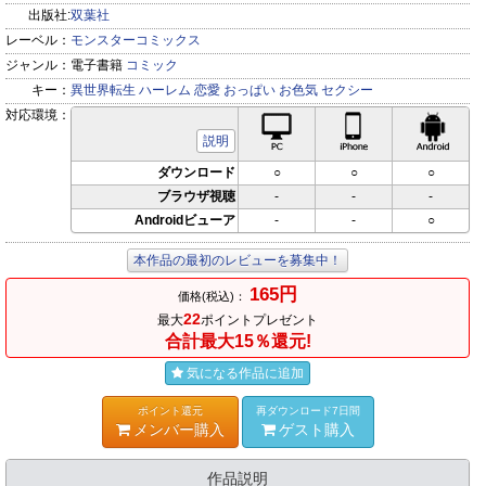
出版社:
双葉社
レーベル：
モンスターコミックス
ジャンル：
電子書籍
コミック
キー：
異世界転生
ハーレム
恋愛
おっぱい
お色気
セクシー
対応環境：
PC対応
iPhone対応
Andr
説明
ダウンロード
○
○
○
ブラウザ視聴
-
-
-
Androidビューア
-
-
○
本作品の最初のレビューを募集中！
165円
価格(税込)：
22
最大
ポイントプレゼント
合計最大15％還元!
気になる作品に追加
ポイント還元
再ダウンロード7日間
メンバー購入
ゲスト購入
作品説明