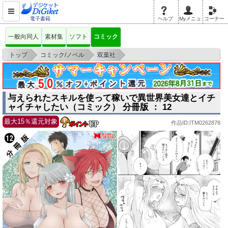
電子書籍
ヘルプ
Myメニュ
コーナー
一般向同人
素材集
ソフト
コミック
>
>
>
トップ
コミック/ノベル
双葉社
与えられたスキルを使って稼いで異世界美女達とイチャイチャしたい（コミ
ック） 分冊
与えられたスキルを使って稼いで異世界美女達とイチ
ャイチャしたい（コミック） 分冊版 ： 12
最大15％還元対象
作品ID:ITM0262878