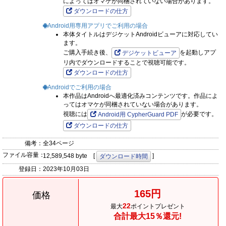
によってはオマケが同梱されていない場合があります。
ダウンロードの仕方
Android用専用アプリでご利用の場合
本体タイトルはデジケットAndroidビューアに対応してい
ます。
ご購入手続き後、
を起動しアプ
デジケットビューア
リ内でダウンロードすることで視聴可能です。
ダウンロードの仕方
Androidでご利用の場合
本作品はAndroidへ最適化済みコンテンツです。作品によ
ってはオマケが同梱されていない場合があります。
視聴には
が必要です。
Android用 CypherGuard PDF
ダウンロードの仕方
備考：
全34ページ
ファイル容量：
12,589,548 byte [
]
ダウンロード時間
登録日：
2023年10月03日
165円
価格
22
最大
ポイントプレゼント
合計最大15％還元!