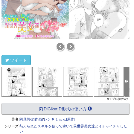
ツイート
サンプル枚数:7枚
DiGiketID形式の使い方
著者:
阿見阿弥[作画]
/
レンキ しゅん[原作]
シリーズ:
与えられたスキルを使って稼いで異世界美女達とイチャイチャした
い