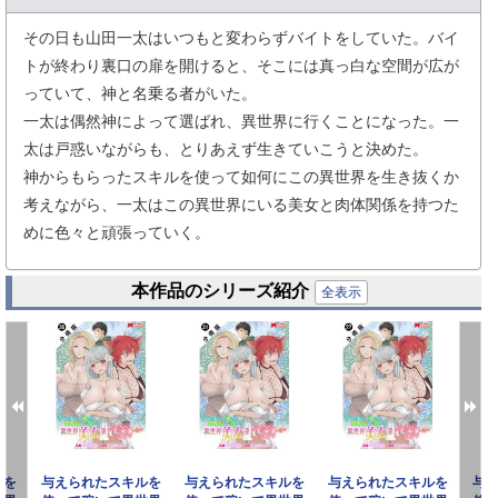
その日も山田一太はいつもと変わらずバイトをしていた。バイ
トが終わり裏口の扉を開けると、そこには真っ白な空間が広が
っていて、神と名乗る者がいた。
一太は偶然神によって選ばれ、異世界に行くことになった。一
太は戸惑いながらも、とりあえず生きていこうと決めた。
神からもらったスキルを使って如何にこの異世界を生き抜くか
考えながら、一太はこの異世界にいる美女と肉体関係を持つた
めに色々と頑張っていく。
本作品のシリーズ紹介
全表示
ルを
与えられたスキルを
与えられたスキルを
与えられたスキルを
与