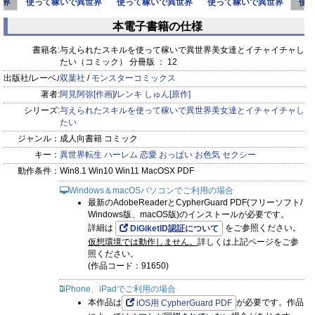
世界
使って稼いで異世界
使って稼いで異世界
使って稼いで異世界
使
イチ
美女達とイチャイチ
美女達とイチャイチ
美女達とイチャイチ
美
本電子書籍の仕様
ャした
ャした
ャした
prev
next
書籍名:
与えられたスキルを使って稼いで異世界美女達とイチャイチャし
たい（コミック） 分冊版 ： 12
出版社/レーベル:
双葉社
/
モンスターコミックス
著者:
阿見阿弥[作画]
/
レンキ しゅん[原作]
シリーズ:
与えられたスキルを使って稼いで異世界美女達とイチャイチャし
たい
ジャンル：
成人向書籍 コミック
キー：
異世界転生
ハーレム
恋愛
おっぱい
お色気
セクシー
動作条件：
Win8.1 Win10 Win11 MacOSX PDF
Windows＆macOSパソコンでご利用の場合
最新のAdobeReaderとCypherGuard PDF(フリーソフト/
Windows版、macOS版)のインストールが必要です。
詳細は
をご参照ください。
DiGiketID認証について
仮想環境では動作しません。
詳しくは上記ページをご参
照ください。
(作品コード：91650)
iPhone、iPadでご利用の場合
本作品は
が必要です。作品
iOS用 CypherGuard PDF