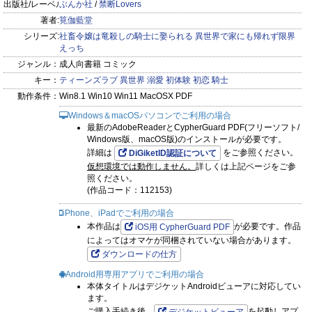
出版社/レーベル:
ぶんか社
/
禁断Lovers
【コワモテ騎士様】×【転生社畜令嬢】の
著者:
筧伽藍堂
“しるし”が導く異世界ロマンチックラブコメ第2巻♪
シリーズ:
社畜令嬢は竜殺しの騎士に娶られる 異世界で家にも帰れず限界
えっち
ジャンル：
成人向書籍 コミック
キー：
ティーンズラブ
異世界
溺愛
初体験
初恋
騎士
動作条件：
Win8.1 Win10 Win11 MacOSX PDF
Windows＆macOSパソコンでご利用の場合
最新のAdobeReaderとCypherGuard PDF(フリーソフト/
Windows版、macOS版)のインストールが必要です。
詳細は
をご参照ください。
DiGiketID認証について
仮想環境では動作しません。
詳しくは上記ページをご参
照ください。
(作品コード：112153)
iPhone、iPadでご利用の場合
本作品は
が必要です。作品
iOS用 CypherGuard PDF
によってはオマケが同梱されていない場合があります。
ダウンロードの仕方
Android用専用アプリでご利用の場合
本体タイトルはデジケットAndroidビューアに対応してい
ます。
ご購入手続き後、
を起動しアプ