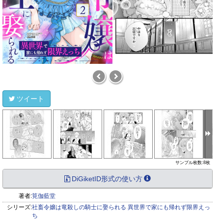
ツイート
サンプル枚数:8枚
DiGiketID形式の使い方
著者:
筧伽藍堂
シリーズ:
社畜令嬢は竜殺しの騎士に娶られる 異世界で家にも帰れず限界えっ
ち