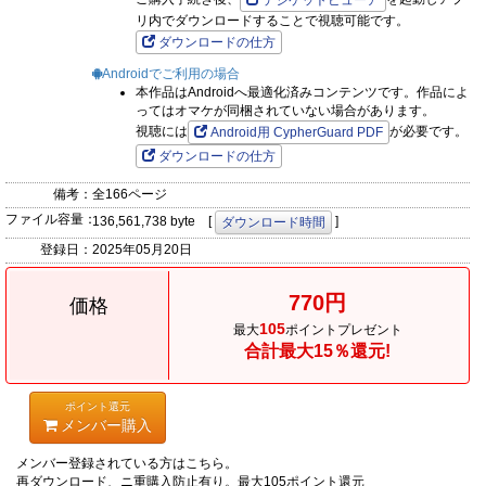
デジケットビューア
リ内でダウンロードすることで視聴可能です。
ダウンロードの仕方
Androidでご利用の場合
本作品はAndroidへ最適化済みコンテンツです。作品によ
ってはオマケが同梱されていない場合があります。
視聴には
が必要です。
Android用 CypherGuard PDF
ダウンロードの仕方
備考：
全166ページ
ファイル容量：
136,561,738 byte [
]
ダウンロード時間
登録日：
2025年05月20日
770円
価格
105
最大
ポイントプレゼント
合計最大15％還元!
ポイント還元
メンバー購入
メンバー登録されている方はこちら。
再ダウンロード、ニ重購入防止有り。最大105ポイント還元