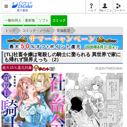
電子書籍
ヘルプ
Myメニュ
コーナー
一般向同人
素材集
ソフト
コミック
>
>
>
トップ
コミック・ノベル
筧伽藍堂
[TL]社畜令嬢は竜殺しの騎士に娶られる 異世界で家にも帰れず限界えっち
（2）
[TL]社畜令嬢は竜殺しの騎士に娶られる 異世界で家に
も帰れず限界えっち （2）
最大15％還元対象
作品ID:ITM0310641