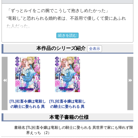
「ずっとルイをこの腕でこうして抱きしめたかった」
“竜殺し”と恐れられる婚約者は、不器用で優しくて愛にあふれ
た人だった。
貴方の声を聞くたびに、もっと深く繋がりたいと身体が求めて
続きを読む
――……。
本作品のシリーズ紹介
全表示
ついに想いが通じ合ったクロードとルイ。
お互いを求め合う夜は、甘くて熱くて幸せで……。
クロードからのプロポーズを受け、
ジルカディエの一員として共に生きることを決めたルイ。
[TL]社畜令嬢は竜殺し
[TL]社畜令嬢は竜殺し
そんな幸せの最中、クロードの出征が決まり
の騎士に娶られる 異
の騎士に娶られる 異
しばらくの間、離ればなれになってしまうことに。
世界で家にも帰れ
世界で家にも帰れ
本電子書籍の仕様
prev
next
さらに、ルイの幸せを妬んだ親戚の魔の手が迫って――!?
書籍名:
[TL]社畜令嬢は竜殺しの騎士に娶られる 異世界で家にも帰れず限
界えっち （2）