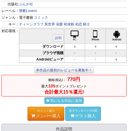
出版社:
ぶんか社
レーベル：
禁断Lovers
ジャンル：
電子書籍
コミック
キー：
ティーンズラブ
異世界
溺愛
初体験
初恋
騎士
対応環境：
PC対応
iPhone対応
Andr
説明
ダウンロード
○
○
○
ブラウザ視聴
-
-
-
Androidビューア
-
-
○
本作品の最初のレビューを募集中！
770円
価格(税込)：
105
最大
ポイントプレゼント
合計最大15％還元!
気になる作品に追加
ポイント還元
再ダウンロード7日間
メンバー購入
ゲスト購入
作品説明