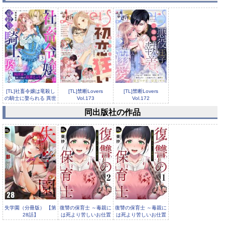
[TL]社畜令嬢は竜殺し
[TL]禁断Lovers
[TL]禁断Lovers
の騎士に娶られる 異世
Vol.173
Vol.172
界...
同出版社の作品
[TL]禁断Lovers
Vol.171
失学園（分冊版） 【第
復讐の保育士 ～毒親に
復讐の保育士 ～毒親に
28話】
は死より苦しいお仕置
は死より苦しいお仕置
きを～（分冊版）
きを～（分冊版）