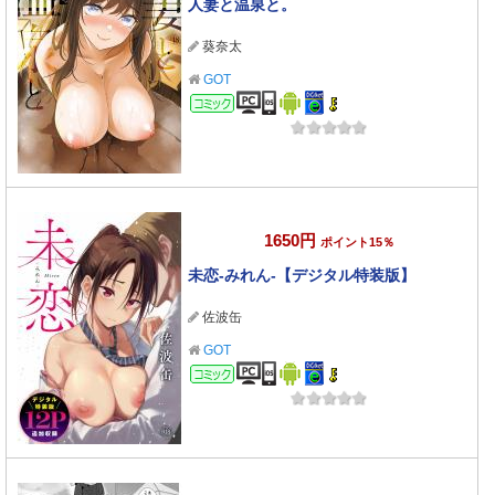
人妻と温泉と。
葵奈太
GOT
コミック
1650円
ポイント15％
未恋-みれん-【デジタル特装版】
佐波缶
GOT
コミック