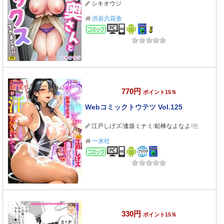
シキオウジ
渋谷六花舎
コミック
770円
ポイント15％
Webコミックトウテツ Vol.125
江戸しげズ
/
逢坂ミナミ
/
鉛棒なよなよ
/他
一水社
コミック
330円
ポイント15％