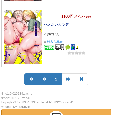
1100円
ポイント15％
ハメたいカラダ
おにけん
渋谷六花舎
コミック
1
time1:0.020239:cache
time2:0.071737:db/0
key:sqlite3:3a583b4b9349d1ecabb3b8326dc7e641
valume:424.78Kbyte