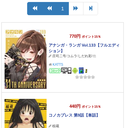
1
770円
ポイント15％
アナンガ・ランガ Vol.133【フルエディ
ション】
庄司二号
/
コムラ
/
しだれ彩
/他
KATTS
コミック
440円
ポイント15％
コノカプレス 第9話【単話】
椋蔵