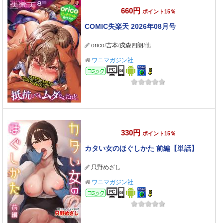
660円
ポイント15％
COMIC失楽天 2026年08月号
orico
/
吉本
/
戌森四朗
/他
ワニマガジン社
コミック
330円
ポイント15％
カタい女のほぐしかた 前編【単話】
只野めざし
ワニマガジン社
コミック