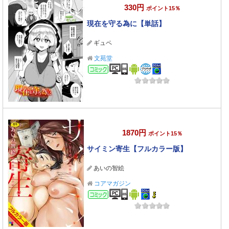
330円
ポイント15％
現在を守る為に【単話】
ギュペ
文苑堂
コミック
1870円
ポイント15％
サイミン寄生【フルカラー版】
あいの智絵
コアマガジン
コミック