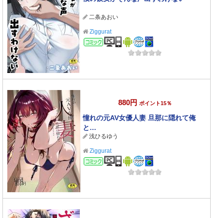
二条あおい
Ziggurat
コミック
880円
ポイント15％
憧れの元AV女優人妻 旦那に隠れて俺
と…
浅ひるゆう
Ziggurat
コミック