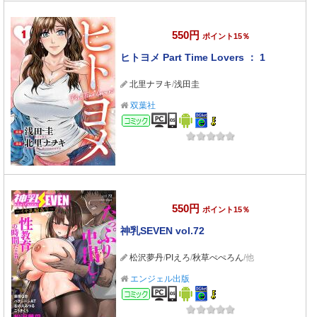
550円
ポイント15％
ヒトヨメ Part Time Lovers ： 1
北里ナヲキ
/
浅田圭
双葉社
コミック
550円
ポイント15％
神乳SEVEN vol.72
松沢夢丹
/
PIえろ
/
秋草ぺぺろん
/他
エンジェル出版
コミック