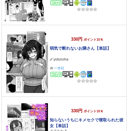
コミック
330円
ポイント15％
弱気で断れないお隣さん【単話】
yotunoha
一水社
コミック
330円
ポイント15％
知らないうちにキメセクで寝取られた彼
女【単話】