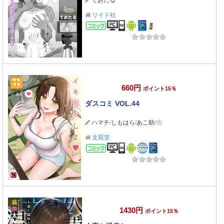
ておたる
リイド社
コミック
660円
ポイント15％
ダスコミ VOL.44
ハマチ
/
しもはら
/
あこ助
/他
文苑堂
コミック
1430円
ポイント15％