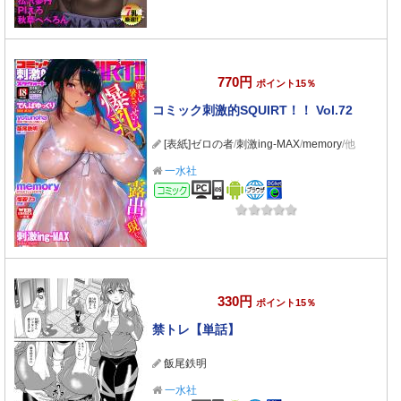
770円
ポイント15％
コミック刺激的SQUIRT！！ Vol.72
[表紙]ゼロの者
/
刺激ing-MAX
/
memory
/他
一水社
コミック
330円
ポイント15％
禁トレ【単話】
飯尾鉄明
一水社