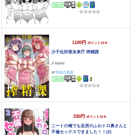
コミック
1100円
ポイント15％
少子化対策未来庁 搾精課
Keinv
渋谷六花舎
コミック
330円
ポイント15％
ニートの俺でも近所のふわトロ奥さんと
不倫セックスできました！！(2)