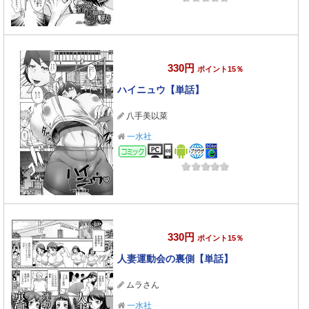
330円
ポイント15％
ハイニュウ【単話】
八手美以菜
一水社
コミック
330円
ポイント15％
人妻運動会の裏側【単話】
ムラさん
一水社