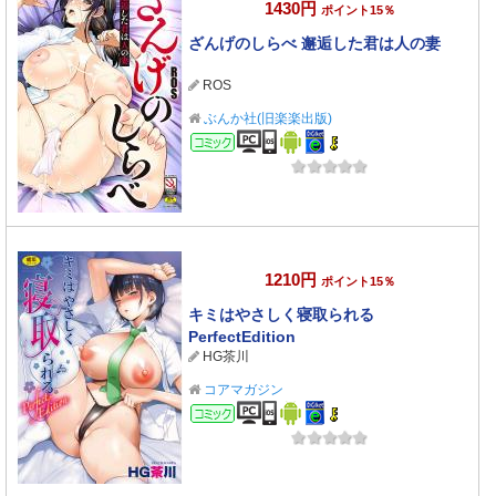
1430円
ポイント15％
ざんげのしらべ 邂逅した君は人の妻
ROS
ぶんか社(旧楽楽出版)
コミック
1210円
ポイント15％
キミはやさしく寝取られる
PerfectEdition
HG茶川
コアマガジン
コミック