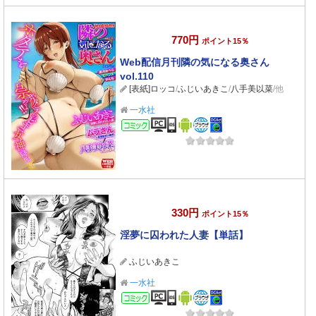
770円
ポイント15％
Web配信月刊隣の気になる奥さん
vol.110
[表紙]ロッコ
/
ふじいあきこ
/
八手美以菜
/他
一水社
コミック
330円
ポイント15％
淫夢に囚われた人妻【単話】
ふじいあきこ
一水社
コミック