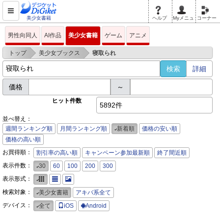
美少女書籍
ヘルプ
Myメニュ
コーナー
男性向同人
AI作品
美少女書籍
ゲーム
アニメ
>
>
トップ
美少女ブックス
寝取られ
詳細
価格
～
ヒット件数
5892件
並べ替え：
週間ランキング順
月間ランキング順
新着順
価格の安い順
価格の高い順
お買得順：
割引率の高い順
キャンペーン参加最新順
終了間近順
表示件数：
30
60
100
200
300
表示形式：
検索対象：
美少女書籍
アキバ系全て
デバイス：
全て
iOS
Android