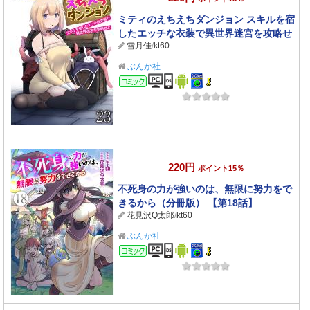
ミティのえちえちダンジョン スキルを宿
したエッチな衣装で異世界迷宮を攻略せ
雪月佳
/
kt60
よ（分冊版） 【第23話】
ぶんか社
コミック
220円
ポイント15％
不死身の力が強いのは、無限に努力をで
きるから（分冊版） 【第18話】
花見沢Q太郎
/
kt60
ぶんか社
コミック