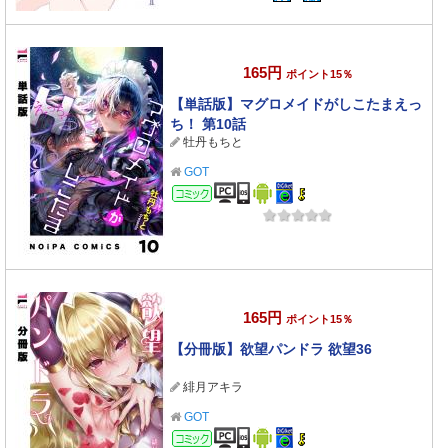
165円
ポイント15％
【単話版】マグロメイドがしこたまえっ
ち！ 第10話
牡丹もちと
GOT
コミック
165円
ポイント15％
【分冊版】欲望パンドラ 欲望36
緋月アキラ
GOT
コミック