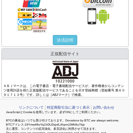
決済説明
正規配信サイト
ＡＢＪマークは、この電子書店・電子書籍配信サービスが、著作権者からコンテン
ツ使用許諾を得た正規版配信サービスであることを示す登録商標（登録番号 第６０
９１７１３号）です。詳しくは［ABJマーク］で検索。
リンクについて
特定商取引法に基づく表示
お問い合わせ
JavaScriptとCookieを使用しています。必ずONにしてご利用ください。
BTCの募金はいつでも受け付けております。Donations by BTC are always welcome.
BTCアドレス:19Ymw4fkvYq1hDLEkpdL4hpmJJWh8u7bjo
主に運営、コンテンツの拡充強化、多言語化に利用させて頂きます。
The main uses are operation, content expansion and enhancement, and