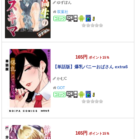
ゆずぽん
双葉社
コミック
165円
ポイント15％
【単話版】爆乳バニーおばさん extra6
かむC
GOT
コミック
165円
ポイント15％