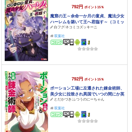
792円
ポイント15％
魔窟の王～余命一か月の童貞、魔法少女
ハーレムを築いて王へ君臨す～（コミッ
白フグ
/
ネコミコズッキーニ
ク） ： 4 【電子コミック限定特典付き】
双葉社
コミック
792円
ポイント15％
ポーション工場に左遷された錬金術師、
美少女に拉致され異国でいつの間にか英
とだかづき
/
ふつうのにーちゃん
雄になる（コミック） ： 6
双葉社
コミック