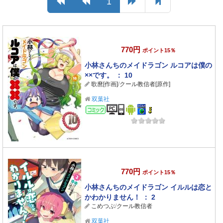
1
770円
ポイント15％
小林さんちのメイドラゴン ルコアは僕の
××です。 ： 10
歌麿[作画]
/
クール教信者[原作]
双葉社
コミック
770円
ポイント15％
小林さんちのメイドラゴン イルルは恋と
かわかりません！ ： 2
こめつぶ
/
クール教信者
双葉社