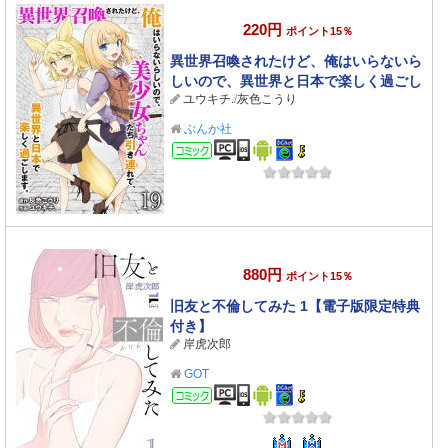
220円
ポイント15％
異世界召喚されたけど、俺はいらないら
しいので、異世界と日本で楽しく過ごし
ユウキチ.
/
灰色こうり
ます。（分冊版） 【第19話】
ぶんか社
コミック
880円
ポイント15％
旧友と不倫してみた 1【電子版限定特典
付き】
岸虎次郎
GOT
コミック