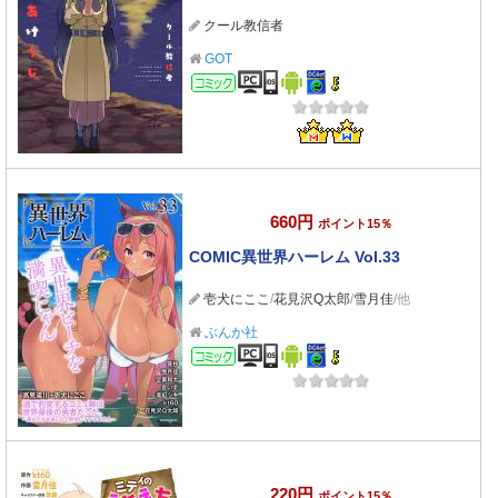
クール教信者
GOT
コミック
660円
ポイント15％
COMIC異世界ハーレム Vol.33
壱犬にここ
/
花見沢Q太郎
/
雪月佳
/他
ぶんか社
コミック
220円
ポイント15％