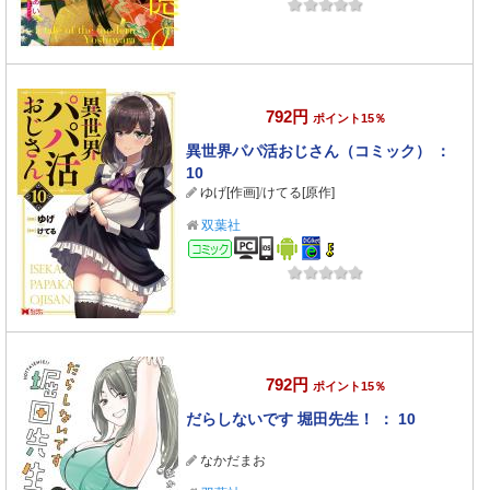
792円
ポイント15％
異世界パパ活おじさん（コミック） ：
10
ゆげ[作画]
/
けてる[原作]
双葉社
コミック
792円
ポイント15％
だらしないです 堀田先生！ ： 10
なかだまお