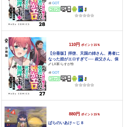
28
GOT
コミック
110円
ポイント15％
【分冊版】拝啓、天国の姉さん、勇者に
なった姪がエロすぎて── 叔父さん、保
LA軍
/
らすが怜
護者とかそろそろ無理です＋（ぷらす）
27
GOT
コミック
880円
ポイント15％
ぱらのいあけ～じ 8