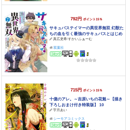
792円
ポイント15％
サキュバステイマーの異世界無双 幻獣た
ちの血を引く最強のサキュバスとはじめ
真広吏希
/
すかいふぁーむ
る魔族領開拓（コミック） ： 7
双葉社
コミック
715円
ポイント15％
十億のアレ。～吉原いちの花魁～【描き
下ろしおまけ付き特装版】 10
宇月あい
シーモアコミックス
コミック