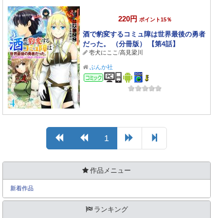
220円
ポイント15％
酒で豹変するコミュ障は世界最後の勇者
だった。 （分冊版） 【第4話】
壱犬にここ
/
高見梁川
ぶんか社
コミック
1
作品メニュー
新着作品
ランキング