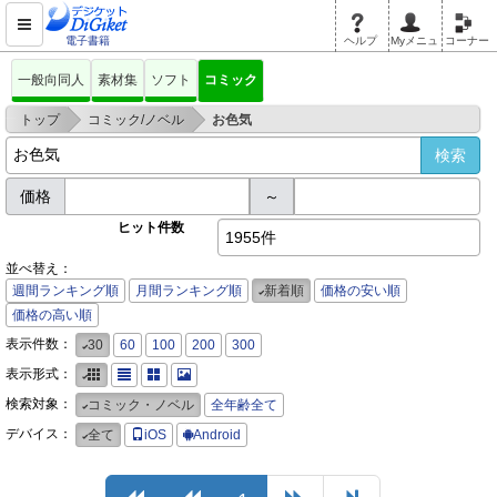
電子書籍
ヘルプ
Myメニュ
コーナー
一般向同人
素材集
ソフト
コミック
>
>
トップ
コミック/ノベル
お色気
価格
～
ヒット件数
1955件
並べ替え：
週間ランキング順
月間ランキング順
新着順
価格の安い順
価格の高い順
表示件数：
30
60
100
200
300
表示形式：
検索対象：
コミック・ノベル
全年齢全て
デバイス：
全て
iOS
Android