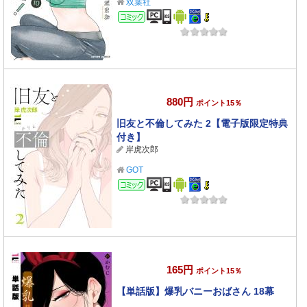
双葉社
コミック
880円
ポイント15％
旧友と不倫してみた 2【電子版限定特典
付き】
岸虎次郎
GOT
コミック
165円
ポイント15％
【単話版】爆乳バニーおばさん 18幕