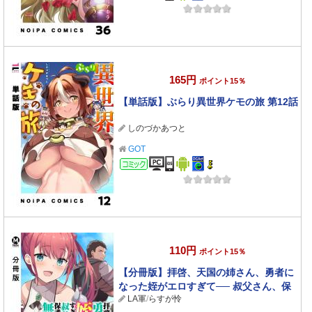
165円
ポイント15％
【単話版】ぶらり異世界ケモの旅 第12話
しのづかあつと
GOT
コミック
110円
ポイント15％
【分冊版】拝啓、天国の姉さん、勇者に
なった姪がエロすぎて── 叔父さん、保
LA軍
/
らすが怜
護者とかそろそろ無理です＋（ぷらす）