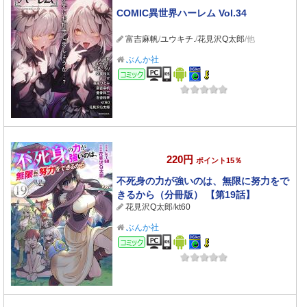
COMIC異世界ハーレム Vol.34
富吉麻帆
/
ユウキチ.
/
花見沢Q太郎
/他
ぶんか社
コミック
220円
ポイント15％
不死身の力が強いのは、無限に努力をで
きるから（分冊版） 【第19話】
花見沢Q太郎
/
kt60
ぶんか社
コミック