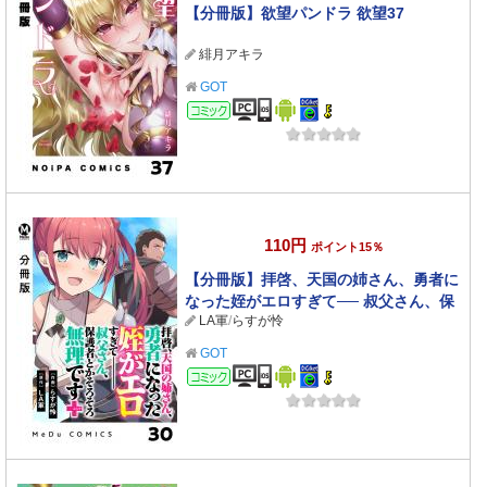
【分冊版】欲望パンドラ 欲望37
緋月アキラ
GOT
コミック
110円
ポイント15％
【分冊版】拝啓、天国の姉さん、勇者に
なった姪がエロすぎて── 叔父さん、保
LA軍
/
らすが怜
護者とかそろそろ無理です＋（ぷらす）
30
GOT
コミック