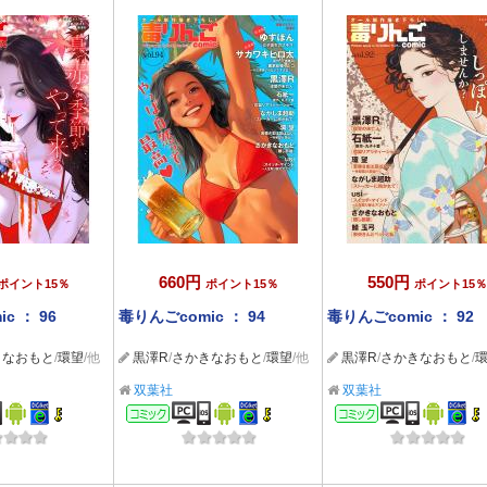
660円
550円
ポイント15％
ポイント15％
ポイント15％
c ： 96
毒りんごcomic ： 94
毒りんごcomic ： 92
きなおもと
/
環望
/他
黒澤R
/
さかきなおもと
/
環望
/他
黒澤R
/
さかきなおもと
/
双葉社
双葉社
ック
コミック
コミック