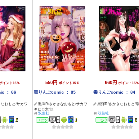
550円
660円
ポイント15％
ポイント15％
ポイント15％
c ： 86
毒りんごcomic ： 85
毒りんごcomic ： 84
きなおもと
/
サカワ
黒澤R
/
さかきなおもと
/
サカワ
黒澤R
/
さかきなおもと
/
キヒロ太
/他
双葉社
双葉社
ック
コミック
コミック