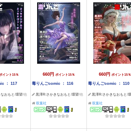
660円
660円
ポイント15％
ポイント15％
ポイント15％
c ： 117
毒りんごcomic ： 116
毒りんごcomic ： 110
きなおもと
/
環望
/他
黒澤R
/
さかきなおもと
/
環望
/他
黒澤R
/
さかきなおもと
/
双葉社
双葉社
ック
コミック
コミック