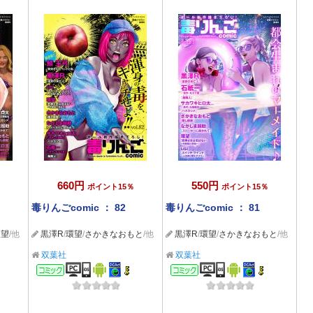
660円
550円
ポイント15％
ポイント15％
毒りんごcomic ： 82
毒りんごcomic ： 81
環望
/他
黒澤R
/
環望
/
さかきなおもと
/他
黒澤R
/
環望
/
さかきなおもと
/他
双葉社
双葉社
コミック
コミック