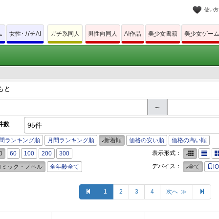
使い方
ム
女性･ガチAI
ガチ系同人
男性向同人
AI作品
美少女書籍
美少女ゲー
～
件数
95件
間ランキング順
月間ランキング順
新着順
価格の安い順
価格の高い順
表示形式：
0
60
100
200
300
デバイス：
コミック・ノベル
全年齢全て
全て
i
1
2
3
4
次へ ≫