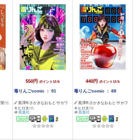
550円
440円
ポイント15％
ポイント15％
毒りんごcomic ： 91
毒りんごcomic ： 88
環望
/他
黒澤R
/
さかきなおもと
/
サカワ
黒澤R
/
さかきなおもと
/
サカワ
キヒロ太
/他
キヒロ太
/他
双葉社
双葉社
コミック
コミック