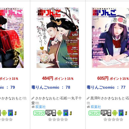
484円
605円
ポイント15％
ポイント15％
ポイント15％
c ： 79
毒りんごcomic ： 78
毒りんごcomic ： 77
さかきなおもと
/他
さかきなおもと
/
石紙一
/
丸子十
黒澤R
/
さかきなおもと
/
愛
/他
他
双葉社
双葉社
ック
コミック
コミック