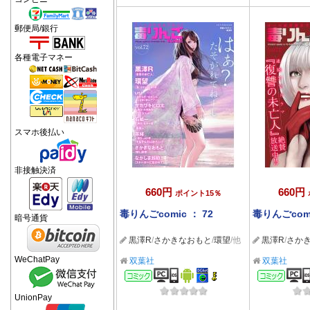
郵便局/銀行
各種電子マネー
スマホ後払い
非接触決済
660円
660円
ポイント15％
毒りんごcomic ： 72
毒りんごcomi
暗号通貨
黒澤R
/
さかきなおもと
/
環望
/他
黒澤R
/
さか
WeChatPay
双葉社
双葉社
コミック
コミ
UnionPay