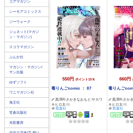
コアマガジン
シーモアコミックス
ジーウォーク
ジュネット(マガジ
ン・マガジン)
スコラマガジン
ぶんか社
マガジン・マガジン/
サン出版
550円
660円
ポイント15％
ゆずソフト
毒りんごcomic ： 87
毒りんごcomi
ワニマガジン社
黒澤R
/
さかきなおもと
/
サカワ
黒澤R
/
さか
海王社
キヒロ太
/他
キヒロ太
/他
双葉社
双葉社
笠倉出版社
コミック
コミ
光彩書房
渋谷六花舎(TL/BL)