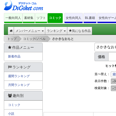
一般向同人
素材集
ソフト
コミック
女性向同人
BL書籍
女性向ゲー
メンバーメニュー
ランキング
気になる作品
>
>
トップ
コミック/ノベル
さかきなおもと
作品メニュー
新着作品
価格
ヒット
ランキング
並べ替え：
週
週間ランキング
表示件数：
3
月間ランキング
検索対象：
趣向別
コミック
小説