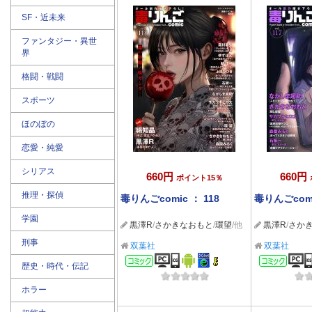
SF・近未来
ファンタジー・異世
界
格闘・戦闘
スポーツ
ほのぼの
恋愛・純愛
シリアス
660円
660円
ポイント15％
推理・探偵
毒りんごcomic ： 118
毒りんごcomi
学園
黒澤R
/
さかきなおもと
/
環望
/他
黒澤R
/
さか
刑事
双葉社
双葉社
コミック
コミ
歴史・時代・伝記
ホラー