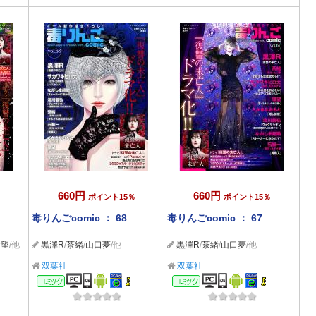
660円
660円
ポイント15％
ポイント15％
毒りんごcomic ： 68
毒りんごcomic ： 67
環望
/他
黒澤R
/
茶緒
/
山口夢
/他
黒澤R
/
茶緒
/
山口夢
/他
双葉社
双葉社
コミック
コミック