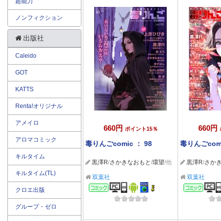
超能力
ノンフィクション
出版社
Caleido
GOT
KATTS
Renta!オリジナル
アメイロ
660円
660円
ポイント15％
アロマコミック
毒りんごcomic ： 98
毒りんごcomi
キルタイム
黒澤R
/
さかきなおもと
/
環望
/他
黒澤R
/
さか
キルタイム(TL)
双葉社
双葉社
コミック
コミ
クロエ出版
グループ・ゼロ