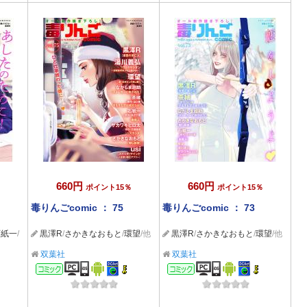
660円
660円
ポイント15％
ポイント15％
毒りんごcomic ： 75
毒りんごcomic ： 73
石紙一
/
黒澤R
/
さかきなおもと
/
環望
/他
黒澤R
/
さかきなおもと
/
環望
/他
双葉社
双葉社
コミック
コミック