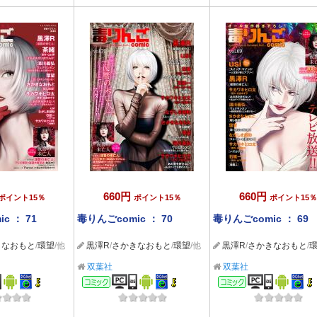
660円
660円
ポイント15％
ポイント15％
ポイント15％
c ： 71
毒りんごcomic ： 70
毒りんごcomic ： 69
きなおもと
/
環望
/他
黒澤R
/
さかきなおもと
/
環望
/他
黒澤R
/
さかきなおもと
/
双葉社
双葉社
ック
コミック
コミック