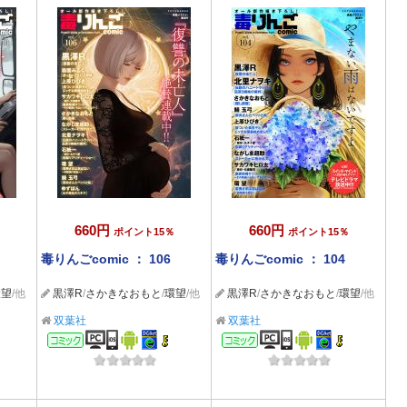
660円
660円
ポイント15％
ポイント15％
毒りんごcomic ： 106
毒りんごcomic ： 104
環望
/他
黒澤R
/
さかきなおもと
/
環望
/他
黒澤R
/
さかきなおもと
/
環望
/他
双葉社
双葉社
コミック
コミック