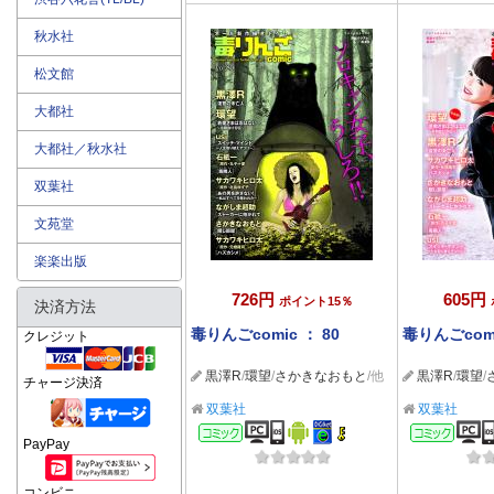
秋水社
松文館
大都社
大都社／秋水社
双葉社
文苑堂
楽楽出版
726円
605円
ポイント15％
決済方法
毒りんごcomic ： 80
毒りんごcomi
クレジット
黒澤R
/
環望
/
さかきなおもと
/他
黒澤R
/
環望
/
チャージ決済
双葉社
双葉社
コミック
コミ
PayPay
コンビニ