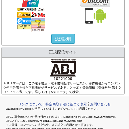
決済説明
正規配信サイト
ＡＢＪマークは、この電子書店・電子書籍配信サービスが、著作権者からコンテン
ツ使用許諾を得た正規版配信サービスであることを示す登録商標（登録番号 第６０
９１７１３号）です。詳しくは［ABJマーク］で検索。
リンクについて
特定商取引法に基づく表示
お問い合わせ
JavaScriptとCookieを使用しています。必ずONにしてご利用ください。
BTCの募金はいつでも受け付けております。Donations by BTC are always welcome.
BTCアドレス:19Ymw4fkvYq1hDLEkpdL4hpmJJWh8u7bjo
主に運営、コンテンツの拡充強化、多言語化に利用させて頂きます。
The main uses are operation, content expansion and enhancement, and