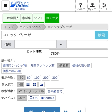
電子書籍
ヘルプ
Myメニュ
コーナー
一般向同人
素材集
ソフト
コミック
>
>
トップ
コミック/ノベル
コミックブリーゼ
価格
～
ヒット件数
780件
並べ替え：
週間ランキング順
月間ランキング順
新着順
価格の安い順
価格の高い順
表示件数：
30
60
100
200
300
表示形式：
検索対象：
コミック・ノベル
全年齢全て
デバイス：
全て
iOS
Android