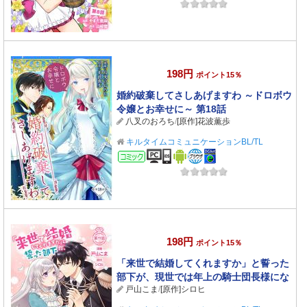
198円
ポイント15％
婚約破棄してさしあげますわ ～ドロボウ
令嬢とお幸せに～ 第18話
八叉のおろち
/
[原作]花波薫歩
キルタイムコミュニケーションBL/TL
コミック
198円
ポイント15％
「来世で結婚してくれますか」と誓った
部下が、現世では年上の騎士団長様にな
戸山こま
/
[原作]シロヒ
っていて、本当に結婚を迫られている件
第11話