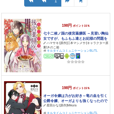
1
198円
ポイント15％
七十二候ノ国の後宮薬膳医 ～見習い陶仙
女ですが、もふもふ達とお妃様の問題を
ハマサキ
/
[原作]江本マシメサ
/
[キャラクター原
解決します～ 第9話
案]きのこ姫
キルタイムコミュニケーションBL/TL
コミック
198円
ポイント15％
オーガ令嬢は力がお好き～竜の血を引く
公爵令嬢、オーガよりも強くなったので
星田かな
/
[原作]Mikura
婿探しに出る～ 第12話
キルタイムコミュニケーションBL/TL