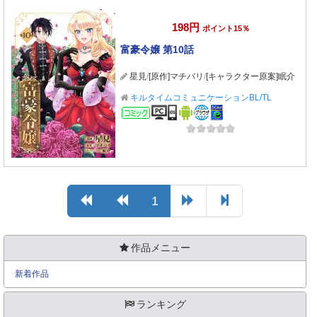
198円
ポイント15％
富豪令嬢 第10話
星見
/
[原作]マチバリ
/
[キャラクター原案]眠介
キルタイムコミュニケーションBL/TL
コミック
1
作品メニュー
新着作品
ランキング