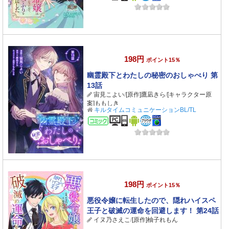
198円
ポイント15％
幽霊殿下とわたしの秘密のおしゃべり 第
13話
宙見こよい
/
[原作]鷹凪きら
/
[キャラクター原
案]ももしき
キルタイムコミュニケーションBL/TL
コミック
198円
ポイント15％
悪役令嬢に転生したので、隠れハイスペ
王子と破滅の運命を回避します！ 第24話
イヌ乃さえこ
/
[原作]柚子れもん