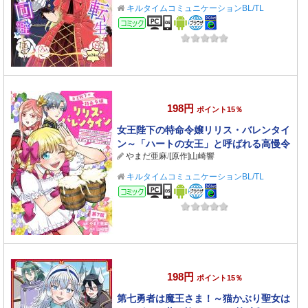
キルタイムコミュニケーションBL/TL
コミック
198円
ポイント15％
女王陛下の特命令嬢リリス・バレンタイ
ン～「ハートの女王」と呼ばれる高慢令
やまだ亜麻
/
[原作]山崎響
嬢が婚約破棄しようと王子をたぶらかす
ヒロインをスカウトしたら、よりによっ
キルタイムコミュニケーションBL/TL
てとびっきりのバ
コミック
198円
ポイント15％
第七勇者は魔王さま！～猫かぶり聖女は