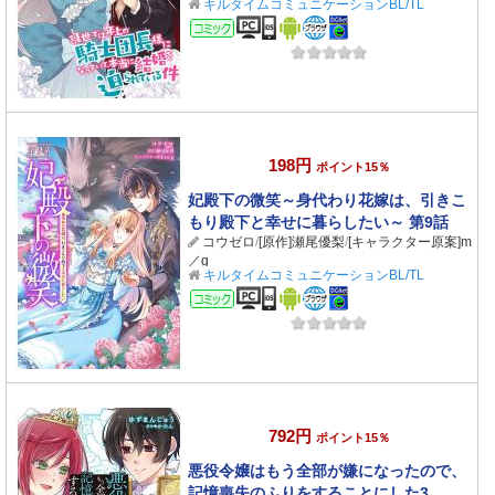
キルタイムコミュニケーションBL/TL
コミック
198円
ポイント15％
妃殿下の微笑～身代わり花嫁は、引きこ
もり殿下と幸せに暮らしたい～ 第9話
コウゼロ
/
[原作]瀬尾優梨
/
[キャラクター原案]m
／g
キルタイムコミュニケーションBL/TL
コミック
792円
ポイント15％
悪役令嬢はもう全部が嫌になったので、
記憶喪失のふりをすることにした3