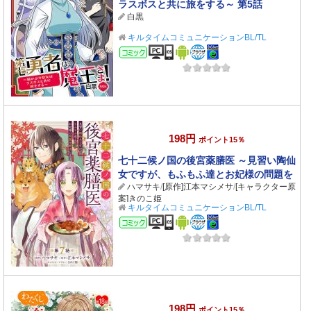
ラスボスと共に旅をする～ 第5話
白黒
キルタイムコミュニケーションBL/TL
コミック
198円
ポイント15％
七十二候ノ国の後宮薬膳医 ～見習い陶仙
女ですが、もふもふ達とお妃様の問題を
ハマサキ
/
[原作]江本マシメサ
/
[キャラクター原
解決します～ 第7話
案]きのこ姫
キルタイムコミュニケーションBL/TL
コミック
198円
ポイント15％