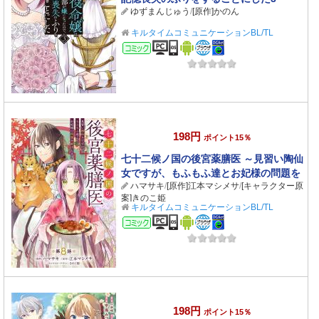
ゆずまんじゅう
/
[原作]かのん
キルタイムコミュニケーションBL/TL
コミック
198円
ポイント15％
七十二候ノ国の後宮薬膳医 ～見習い陶仙
女ですが、もふもふ達とお妃様の問題を
ハマサキ
/
[原作]江本マシメサ
/
[キャラクター原
解決します～ 第8話
案]きのこ姫
キルタイムコミュニケーションBL/TL
コミック
198円
ポイント15％