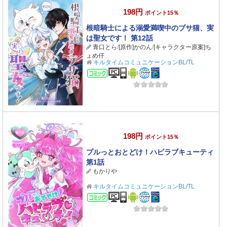
198円
ポイント15％
根暗騎士による溺愛満喫中のブサ猫、実
は聖女です！ 第12話
青口とら
/
[原作]かのん
/
[キャラクター原案]ち
ょめ仔
キルタイムコミュニケーションBL/TL
コミック
198円
ポイント15％
プルっとおとどけ！ハピラブキューティ
第1話
もかりや
キルタイムコミュニケーションBL/TL
コミック