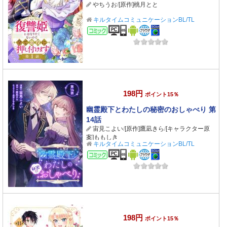
やちうお
/
[原作]桃月とと
キルタイムコミュニケーションBL/TL
コミック
198円
ポイント15％
幽霊殿下とわたしの秘密のおしゃべり 第
14話
宙見こよい
/
[原作]鷹凪きら
/
[キャラクター原
案]ももしき
キルタイムコミュニケーションBL/TL
コミック
198円
ポイント15％