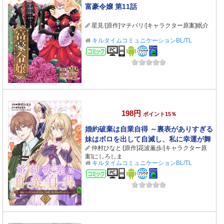
富豪令嬢 第11話
星見
/
[原作]マチバリ
/
[キャラクター原案]眠介
キルタイムコミュニケーションBL/TL
コミック
198円
ポイント15％
婚約破棄は自業自得 ～裏表がありすぎる
妹はボロを出して自滅し、私に幸運が舞
仲村ひなと
/
[原作]花波薫歩
/
[キャラクター原
い込みました～ 第12話
案]にしろしま
キルタイムコミュニケーションBL/TL
コミック