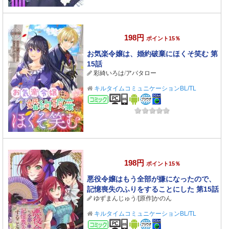
198円
ポイント15％
お気楽令嬢は、婚約破棄にほくそ笑む 第
15話
彩綺いろは
/
アバタロー
キルタイムコミュニケーションBL/TL
コミック
198円
ポイント15％
悪役令嬢はもう全部が嫌になったので、
記憶喪失のふりをすることにした 第15話
ゆずまんじゅう
/
[原作]かのん
キルタイムコミュニケーションBL/TL
コミック