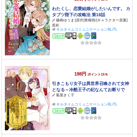
わたくし、恋愛結婚がしたいんです。 カ
タブツ陛下の攻略法 第18話
篠崎ゆうま
/
[原作]青柳朔
/
[キャラクター原案]
黒裄
キルタイムコミュニケーションBL/TL
コミック
198円
ポイント15％
引きこもり女子は異世界召喚されて女神
となる～冷酷王子の妃なんてお断りで
菊屋きく子
す！～ 第11話
キルタイムコミュニケーションBL/TL
コミック