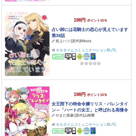
198円
ポイント15％
占い師には花騎士の恋心が見えています
第38話
裕上ハツ
/
[原作]Mikura
キルタイムコミュニケーションBL/TL
コミック
198円
ポイント15％
女王陛下の特命令嬢リリス・バレンタイ
ン～「ハートの女王」と呼ばれる高慢令
やまだ亜麻
/
[原作]山崎響
嬢が婚約破棄しようと王子をたぶらかす
ヒロインをスカウトしたら、よりによっ
キルタイムコミュニケーションBL/TL
てとびっきりのバ
コミック