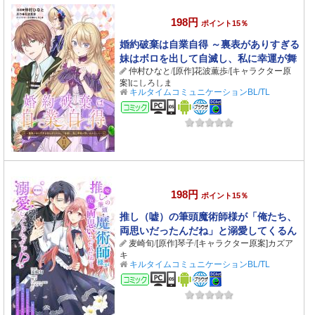
198円
ポイント15％
婚約破棄は自業自得 ～裏表がありすぎる
妹はボロを出して自滅し、私に幸運が舞
仲村ひなと
/
[原作]花波薫歩
/
[キャラクター原
い込みました～ 第11話
案]にしろしま
キルタイムコミュニケーションBL/TL
コミック
198円
ポイント15％
推し（嘘）の筆頭魔術師様が「俺たち、
両思いだったんだね」と溺愛してくるん
麦崎旬
/
[原作]琴子
/
[キャラクター原案]カズア
ですが！？ 第18話
キ
キルタイムコミュニケーションBL/TL
コミック