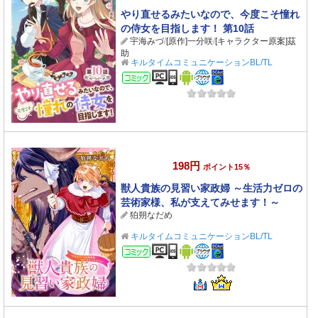
やり直せるみたいなので、今度こそ憧れ
の侍女を目指します！ 第10話
宇海みづ
/
[原作]一分咲
/
[キャラクター原案]茲
助
キルタイムコミュニケーションBL/TL
コミック
198円
ポイント15％
獣人貴族の見習い家政婦 ～生活力ゼロの
芸術家様、私が支えてみせます！～
狛朔なだめ
キルタイムコミュニケーションBL/TL
コミック