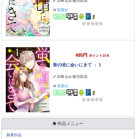
古峰るみ
/
春日彩花
双葉社
コミック
495円
ポイント15％
蛍の頃に会いにきて ： 1
古峰るみ
/
春日彩花
双葉社
コミック
作品メニュー
新着作品