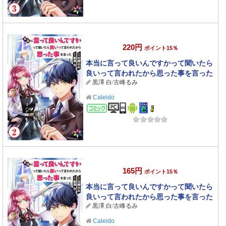
220円
ポイント15％
本当に言って良いんですかって聞いたら
良いって言われたから思った事を言った
黒澤 白
/
古峰るみ
2
Caleido
コミック
165円
ポイント15％
本当に言って良いんですかって聞いたら
良いって言われたから思った事を言った
黒澤 白
/
古峰るみ
1
Caleido