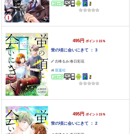
コミック
495円
ポイント15％
蛍の頃に会いにきて ： 3
古峰るみ
/
春日彩花
双葉社
コミック
495円
ポイント15％
蛍の頃に会いにきて ： 2