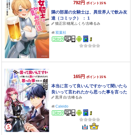
792円
ポイント15％
隣の部屋の女騎士は、異世界人で飲み友
達（コミック） ： 1
猫正宗
/
穂尾ふくろ
/
古峰るみ
双葉社
コミック
165円
ポイント15％
本当に言って良いんですかって聞いたら
良いって言われたから思った事を言った
黒澤 白
/
古峰るみ
5
Caleido
コミック