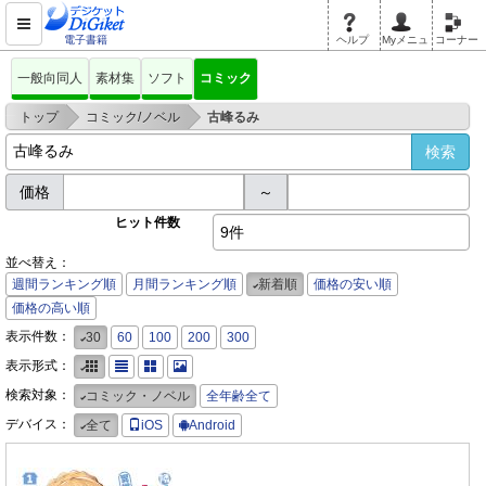
電子書籍
ヘルプ
Myメニュ
コーナー
一般向同人
素材集
ソフト
コミック
>
>
トップ
コミック/ノベル
古峰るみ
価格
～
ヒット件数
9件
並べ替え：
週間ランキング順
月間ランキング順
新着順
価格の安い順
価格の高い順
表示件数：
30
60
100
200
300
表示形式：
検索対象：
コミック・ノベル
全年齢全て
デバイス：
全て
iOS
Android