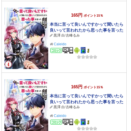
165円
ポイント15％
本当に言って良いんですかって聞いたら
良いって言われたから思った事を言った
黒澤 白
/
古峰るみ
4
Caleido
コミック
165円
ポイント15％
本当に言って良いんですかって聞いたら
良いって言われたから思った事を言った
黒澤 白
/
古峰るみ
3
Caleido
コミック