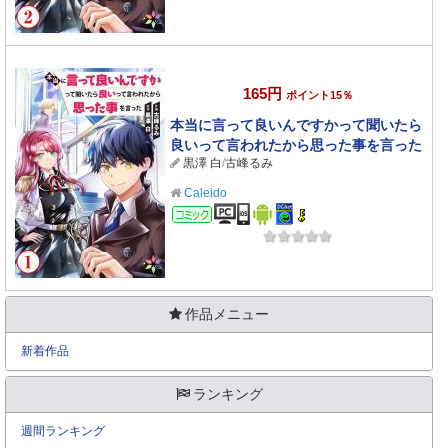
165円
ポイント15％
本当に言って良いんですかって聞いたら
良いって言われたから思った事を言った
黒澤 白
/
古峰るみ
1
Caleido
コミック
作品メニュー
新着作品
ランキング
週間ランキング