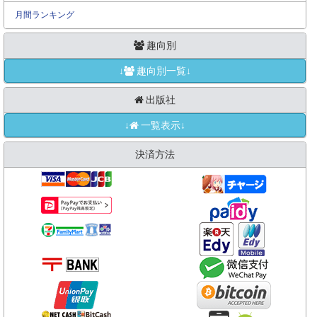
月間ランキング
趣向別
↓
趣向別一覧↓
出版社
↓
一覧表示↓
決済方法