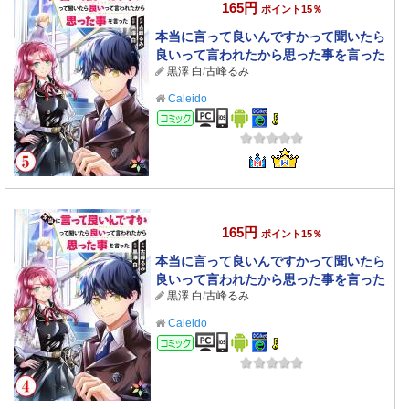
165円
ポイント15％
本当に言って良いんですかって聞いたら
良いって言われたから思った事を言った
黒澤 白
/
古峰るみ
5
Caleido
コミック
165円
ポイント15％
本当に言って良いんですかって聞いたら
良いって言われたから思った事を言った
黒澤 白
/
古峰るみ
4
Caleido
コミック