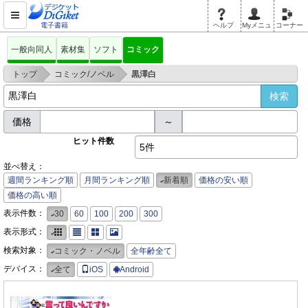
電子書籍
ヘルプ
Myメニュ
コーナー
一般向同人
素材集
ソフト
コミック
>
>
トップ
コミック/ノベル
黒澤白
価格
～
ヒット件数
5件
並べ替え：
週間ランキング順
月間ランキング順
新着順
価格の安い順
価格の高い順
表示件数：
30
60
100
200
300
表示形式：
検索対象：
コミック・ノベル
全年齢全て
デバイス：
全て
iOS
Android