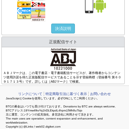
決済説明
正規配信サイト
ＡＢＪマークは、この電子書店・電子書籍配信サービスが、著作権者からコンテン
ツ使用許諾を得た正規版配信サービスであることを示す登録商標（登録番号 第６０
９１７１３号）です。詳しくは［ABJマーク］で検索。
リンクについて
特定商取引法に基づく表示
お問い合わせ
JavaScriptとCookieを使用しています。必ずONにしてご利用ください。
BTCの募金はいつでも受け付けております。Donations by BTC are always welcome.
BTCアドレス:19Ymw4fkvYq1hDLEkpdL4hpmJJWh8u7bjo
主に運営、コンテンツの拡充強化、多言語化に利用させて頂きます。
The main uses are operation, content expansion and enhancement, and
worldwideization.
Copyright (c) @Links / web02.digiket.com