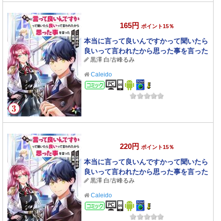
165円
ポイント15％
本当に言って良いんですかって聞いたら
良いって言われたから思った事を言った
黒澤 白
/
古峰るみ
3
Caleido
コミック
220円
ポイント15％
本当に言って良いんですかって聞いたら
良いって言われたから思った事を言った
黒澤 白
/
古峰るみ
2
Caleido
コミック