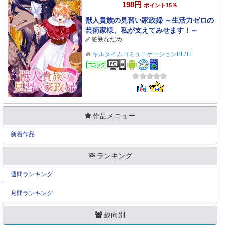
198円
ポイント15％
獣人貴族の見習い家政婦 ～生活力ゼロの
芸術家様、私が支えてみせます！～
狛朔なだめ
キルタイムコミュニケーションBL/TL
コミック
作品メニュー
新着作品
ランキング
週間ランキング
月間ランキング
趣向別