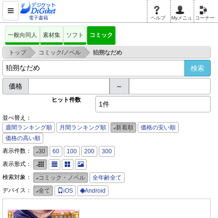
電子書籍
ヘルプ
Myメニュ
コーナー
一般向同人
素材集
ソフト
コミック
>
>
トップ
コミック/ノベル
狛朔なだめ
価格
～
ヒット件数
1件
並べ替え：
週間ランキング順
月間ランキング順
新着順
価格の安い順
価格の高い順
表示件数：
30
60
100
200
300
表示形式：
検索対象：
コミック・ノベル
全年齢全て
デバイス：
全て
iOS
Android