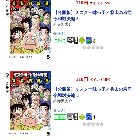
110円
ポイント15％
【分冊版】ミスター味っ子／将太の寿司
令和対決編 6
寺沢大介
GOT
コミック
110円
ポイント15％
【分冊版】ミスター味っ子／将太の寿司
令和対決編 5
寺沢大介
GOT
コミック