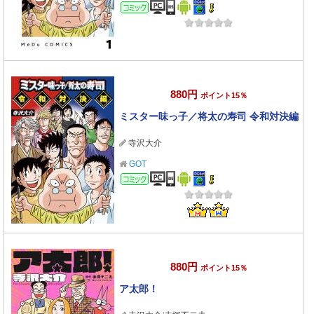
コミック
880円
ポイント15％
ミスター味っ子／将太の寿司 令和対決編
寺沢大介
GOT
コミック
880円
ポイント15％
ア太郎！