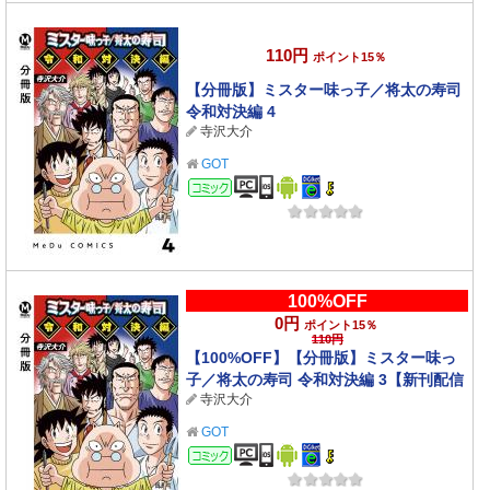
110円
ポイント15％
【分冊版】ミスター味っ子／将太の寿司
令和対決編 4
寺沢大介
GOT
コミック
100%OFF
0円
ポイント15％
110円
【100%OFF】【分冊版】ミスター味っ
子／将太の寿司 令和対決編 3【新刊配信
寺沢大介
記念】
GOT
コミック