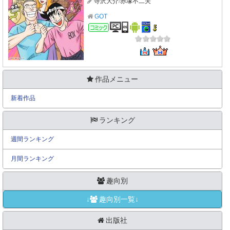
寺沢大介
/
赤塚不二夫
GOT
コミック
作品メニュー
新着作品
ランキング
週間ランキング
月間ランキング
趣向別
↓
趣向別一覧↓
出版社