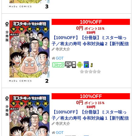
100%OFF
0円
ポイント15％
110円
【100%OFF】【分冊版】ミスター味っ
子／将太の寿司 令和対決編 2【新刊配信
寺沢大介
記念】
GOT
コミック
100%OFF
0円
ポイント15％
110円
【100%OFF】【分冊版】ミスター味っ
子／将太の寿司 令和対決編 1【新刊配信
寺沢大介
記念】
GOT