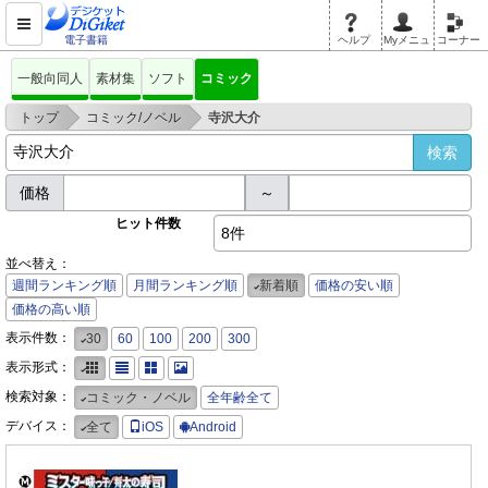
電子書籍
ヘルプ
Myメニュ
コーナー
一般向同人
素材集
ソフト
コミック
>
>
トップ
コミック/ノベル
寺沢大介
価格
～
ヒット件数
8件
並べ替え：
週間ランキング順
月間ランキング順
新着順
価格の安い順
価格の高い順
表示件数：
30
60
100
200
300
表示形式：
検索対象：
コミック・ノベル
全年齢全て
デバイス：
全て
iOS
Android