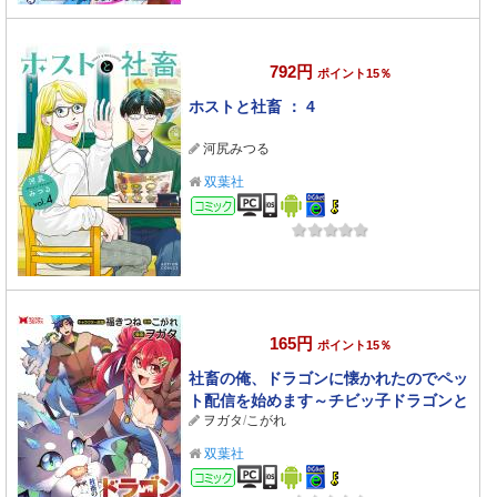
792円
ポイント15％
ホストと社畜 ： 4
河尻みつる
双葉社
コミック
165円
ポイント15％
社畜の俺、ドラゴンに懐かれたのでペッ
ト配信を始めます～チビッ子ドラゴンと
ヲガタ
/
こがれ
モンスター牧場ライフ～（コミック） 分
冊版 ： 12
双葉社
コミック