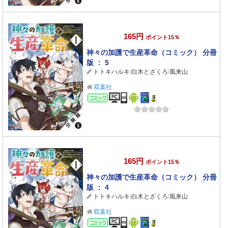
165円
ポイント15％
神々の加護で生産革命（コミック） 分冊
版 ： 5
トトキハルキ
/
白木とざくろ
/
風来山
双葉社
コミック
165円
ポイント15％
神々の加護で生産革命（コミック） 分冊
版 ： 4
トトキハルキ
/
白木とざくろ
/
風来山
双葉社
コミック