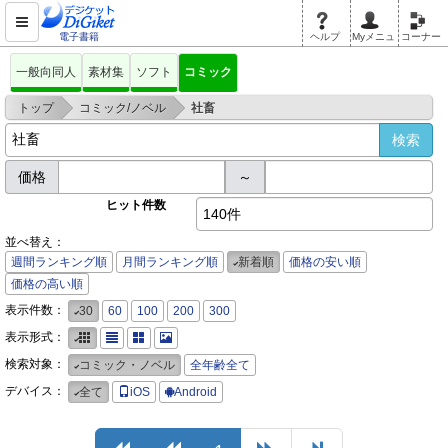
電子書籍
ヘルプ
Myメニュ
コーナー
一般向同人
素材集
ソフト
コミック
>
>
トップ
コミック/ノベル
社畜
価格
～
ヒット件数
140件
並べ替え：
週間ランキング順
月間ランキング順
新着順
価格の安い順
価格の高い順
表示件数：
30
60
100
200
300
表示形式：
検索対象：
コミック・ノベル
全年齢全て
デバイス：
全て
iOS
Android