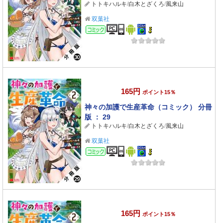
トトキハルキ
/
白木とざくろ
/
風来山
双葉社
コミック
165円
ポイント15％
神々の加護で生産革命（コミック） 分冊
版 ： 29
トトキハルキ
/
白木とざくろ
/
風来山
双葉社
コミック
165円
ポイント15％