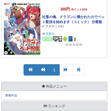
165円
ポイント15％
社畜の俺、ドラゴンに懐かれたのでペッ
ト配信を始めます（コミック） 分冊版
ヲガタ
/
こがれ
： 4
双葉社
コミック
1
作品メニュー
新着作品
ランキング