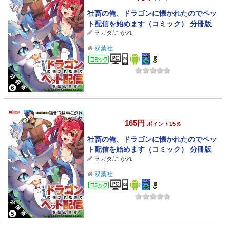
社畜の俺、ドラゴンに懐かれたのでペッ
ト配信を始めます（コミック） 分冊版
ヲガタ
/
こがれ
： 6
双葉社
コミック
165円
ポイント15％
社畜の俺、ドラゴンに懐かれたのでペッ
ト配信を始めます（コミック） 分冊版
ヲガタ
/
こがれ
： 5
双葉社
コミック