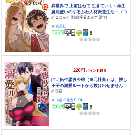
異世界で 上前はねて 生きていく～再生
魔法使いのゆるふわ人材派遣生活～（コ
こばみそ[作画]
/
岸若まみず[原作]
ミック） ： 12
双葉社
コミック
220円
ポイント15％
[TL]転生悪役令嬢（※元社畜）は、推し
王子の溺愛ルートから抜け出せません！
夜霧
渋谷六花舎TL/BL
コミック