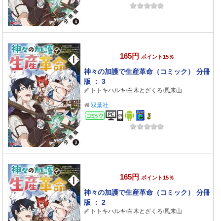
165円
ポイント15％
神々の加護で生産革命（コミック） 分冊
版 ： 3
トトキハルキ
/
白木とざくろ
/
風来山
双葉社
コミック
165円
ポイント15％
神々の加護で生産革命（コミック） 分冊
版 ： 2
トトキハルキ
/
白木とざくろ
/
風来山