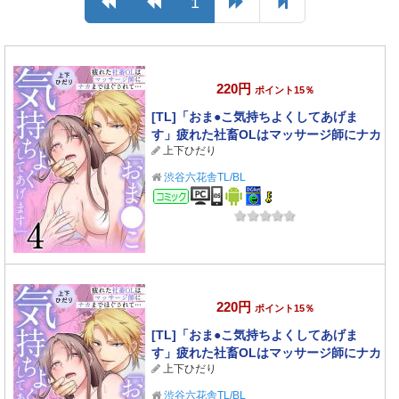
1
220円
ポイント15％
[TL]「おま●こ気持ちよくしてあげま
す」疲れた社畜OLはマッサージ師にナカ
上下ひだり
までほぐされて…(4)
渋谷六花舎TL/BL
コミック
220円
ポイント15％
[TL]「おま●こ気持ちよくしてあげま
す」疲れた社畜OLはマッサージ師にナカ
上下ひだり
までほぐされて…(3)
渋谷六花舎TL/BL