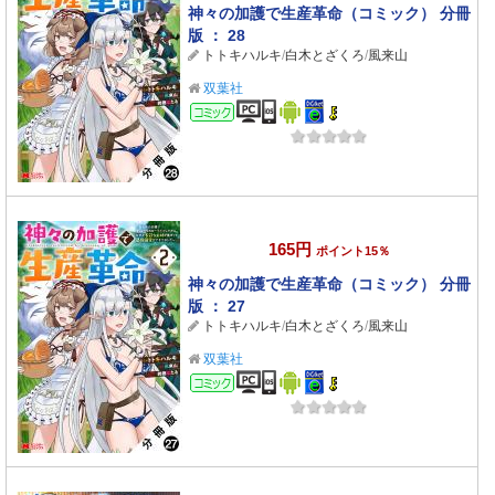
神々の加護で生産革命（コミック） 分冊
版 ： 28
トトキハルキ
/
白木とざくろ
/
風来山
双葉社
コミック
165円
ポイント15％
神々の加護で生産革命（コミック） 分冊
版 ： 27
トトキハルキ
/
白木とざくろ
/
風来山
双葉社
コミック