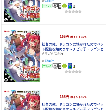
双葉社
コミック
165円
ポイント15％
社畜の俺、ドラゴンに懐かれたのでペッ
ト配信を始めます～チビッ子ドラゴンと
ヲガタ
/
こがれ
モンスター牧場ライフ～（コミック） 分
冊版 ： 9
双葉社
コミック
165円
ポイント15％
社畜の俺、ドラゴンに懐かれたのでペッ
ト配信を始めます～チビッ子ドラゴンと