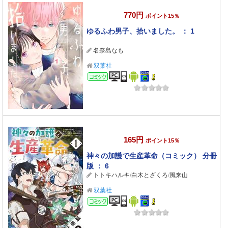
770円
ポイント15％
ゆるふわ男子、拾いました。 ： 1
名奈島なも
双葉社
コミック
165円
ポイント15％
神々の加護で生産革命（コミック） 分冊
版 ： 6
トトキハルキ
/
白木とざくろ
/
風来山
双葉社
コミック