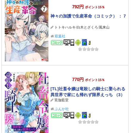
792円
ポイント15％
神々の加護で生産革命（コミック） ： 7
トトキハルキ
/
白木とざくろ
/
風来山
双葉社
コミック
770円
ポイント15％
[TL]社畜令嬢は竜殺しの騎士に娶られる
異世界で家にも帰れず限界えっち （3）
筧伽藍堂
ぶんか社
コミック