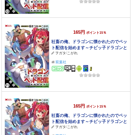
165円
ポイント15％
社畜の俺、ドラゴンに懐かれたのでペッ
ト配信を始めます～チビッ子ドラゴンと
ヲガタ
/
こがれ
モンスター牧場ライフ～（コミック） 分
冊版 ： 11
双葉社
コミック
165円
ポイント15％
社畜の俺、ドラゴンに懐かれたのでペッ
ト配信を始めます～チビッ子ドラゴンと
ヲガタ
/
こがれ
モンスター牧場ライフ～（コミック） 分
冊版 ： 10