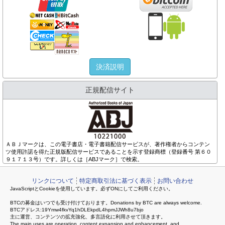
決済説明
正規配信サイト
ＡＢＪマークは、この電子書店・電子書籍配信サービスが、著作権者からコンテン
ツ使用許諾を得た正規版配信サービスであることを示す登録商標（登録番号 第６０
９１７１３号）です。詳しくは［ABJマーク］で検索。
リンクについて
特定商取引法に基づく表示
お問い合わせ
JavaScriptとCookieを使用しています。必ずONにしてご利用ください。
BTCの募金はいつでも受け付けております。Donations by BTC are always welcome.
BTCアドレス:19Ymw4fkvYq1hDLEkpdL4hpmJJWh8u7bjo
主に運営、コンテンツの拡充強化、多言語化に利用させて頂きます。
The main uses are operation, content expansion and enhancement, and