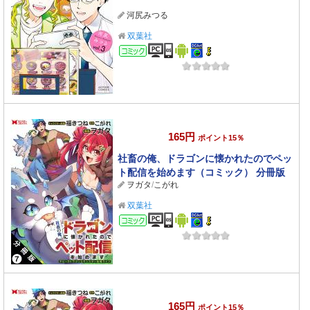
河尻みつる
双葉社
コミック
165円
ポイント15％
社畜の俺、ドラゴンに懐かれたのでペッ
ト配信を始めます（コミック） 分冊版
ヲガタ
/
こがれ
： 7
双葉社
コミック
165円
ポイント15％