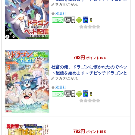
ヲガタ
/
こがれ
モンスター牧場ライフ～（コミック） 分
冊版 ： 8
双葉社
コミック
792円
ポイント15％
社畜の俺、ドラゴンに懐かれたのでペッ
ト配信を始めます～チビッ子ドラゴンと
ヲガタ
/
こがれ
モンスター牧場ライフ～（コミック） ：
3
双葉社
コミック
792円
ポイント15％