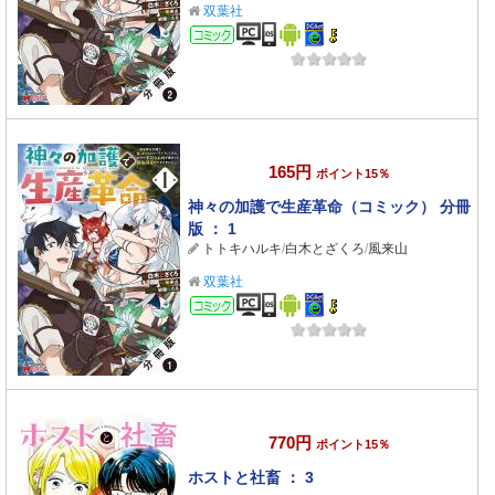
双葉社
コミック
165円
ポイント15％
神々の加護で生産革命（コミック） 分冊
版 ： 1
トトキハルキ
/
白木とざくろ
/
風来山
双葉社
コミック
770円
ポイント15％
ホストと社畜 ： 3