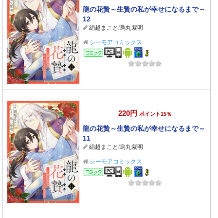
龍の花贄～生贄の私が幸せになるまで～
12
絹越まこと
/
烏丸紫明
シーモアコミックス
コミック
220円
ポイント15％
龍の花贄～生贄の私が幸せになるまで～
11
絹越まこと
/
烏丸紫明
シーモアコミックス
コミック