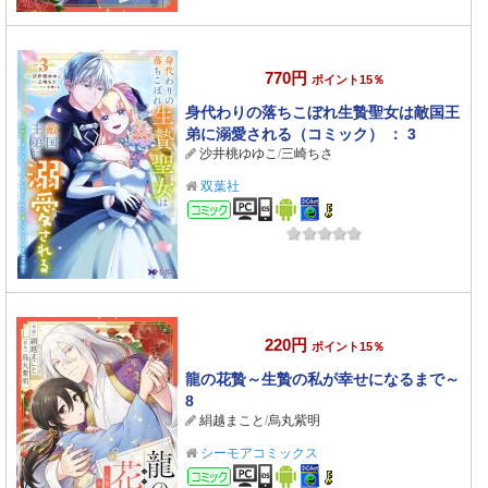
770円
ポイント15％
身代わりの落ちこぼれ生贄聖女は敵国王
弟に溺愛される（コミック） ： 3
沙井桃ゆゆこ
/
三崎ちさ
双葉社
コミック
220円
ポイント15％
龍の花贄～生贄の私が幸せになるまで～
8
絹越まこと
/
烏丸紫明
シーモアコミックス
コミック