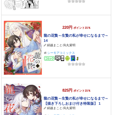
220円
ポイント15％
龍の花贄～生贄の私が幸せになるまで～
14
絹越まこと
/
烏丸紫明
シーモアコミックス
コミック
825円
ポイント15％
龍の花贄～生贄の私が幸せになるまで～
【描き下ろしおまけ付き特装版】 1
絹越まこと
/
烏丸紫明