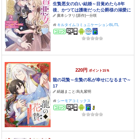
生贄悪女の白い結婚～目覚めたら8年
後、かつては護衛だった公爵様の溺愛に
廣本シヲリ
/
[原作]一分咲
慣れません！～2
キルタイムコミュニケーションBL/TL
コミック
220円
ポイント15％
龍の花贄～生贄の私が幸せになるまで～
17
絹越まこと
/
烏丸紫明
シーモアコミックス
コミック