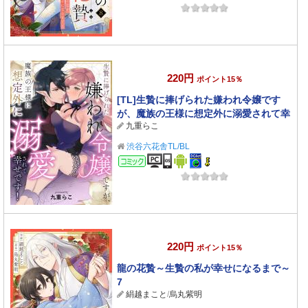
220円
ポイント15％
[TL]生贄に捧げられた嫌われ令嬢です
が、魔族の王様に想定外に溺愛されて幸
九重らこ
せです！
渋谷六花舎TL/BL
コミック
220円
ポイント15％
龍の花贄～生贄の私が幸せになるまで～
7
絹越まこと
/
烏丸紫明