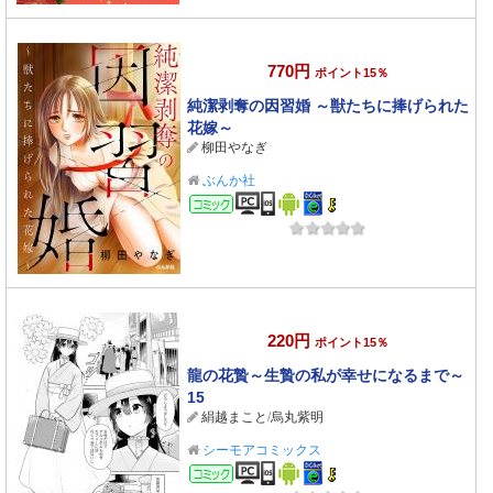
770円
ポイント15％
純潔剥奪の因習婚 ～獣たちに捧げられた
花嫁～
柳田やなぎ
ぶんか社
コミック
220円
ポイント15％
龍の花贄～生贄の私が幸せになるまで～
15
絹越まこと
/
烏丸紫明
シーモアコミックス
コミック