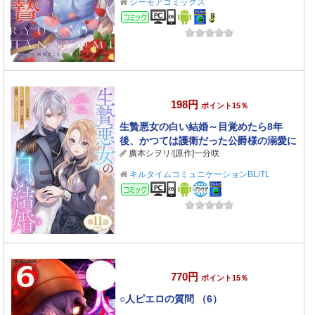
シーモアコミックス
コミック
198円
ポイント15％
生贄悪女の白い結婚～目覚めたら8年
後、かつては護衛だった公爵様の溺愛に
廣本シヲリ
/
[原作]一分咲
慣れません！～ 第11話
キルタイムコミュニケーションBL/TL
コミック
770円
ポイント15％
○人ピエロの質問 （6）