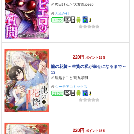
玄田げんた
/
大友青
/
peep
ぶんか社
コミック
220円
ポイント15％
龍の花贄～生贄の私が幸せになるまで～
13
絹越まこと
/
烏丸紫明
シーモアコミックス
コミック
220円
ポイント15％