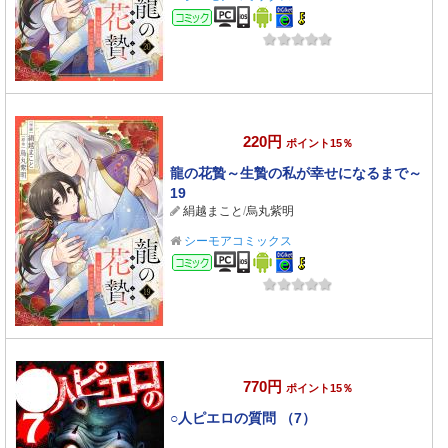
コミック
220円
ポイント15％
龍の花贄～生贄の私が幸せになるまで～
19
絹越まこと
/
烏丸紫明
シーモアコミックス
コミック
770円
ポイント15％
○人ピエロの質問 （7）