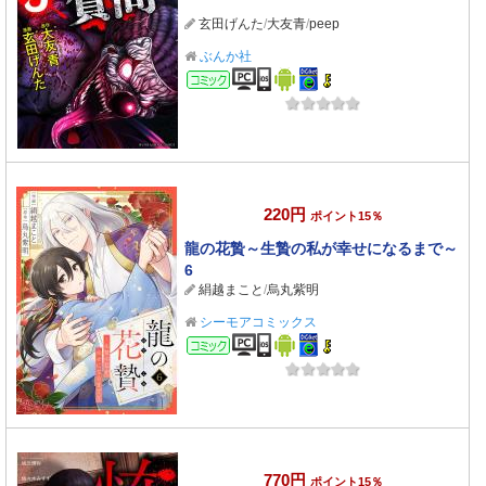
玄田げんた
/
大友青
/
peep
ぶんか社
コミック
220円
ポイント15％
龍の花贄～生贄の私が幸せになるまで～
6
絹越まこと
/
烏丸紫明
シーモアコミックス
コミック
770円
ポイント15％