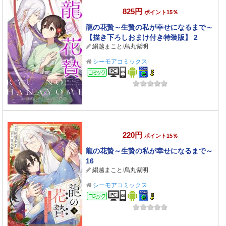
825円
ポイント15％
龍の花贄～生贄の私が幸せになるまで～
【描き下ろしおまけ付き特装版】 2
絹越まこと
/
烏丸紫明
シーモアコミックス
コミック
220円
ポイント15％
龍の花贄～生贄の私が幸せになるまで～
16
絹越まこと
/
烏丸紫明
シーモアコミックス
コミック