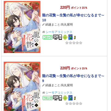
220円
ポイント15％
龍の花贄～生贄の私が幸せになるまで～
10
絹越まこと
/
烏丸紫明
シーモアコミックス
コミック
220円
ポイント15％
龍の花贄～生贄の私が幸せになるまで～
9
絹越まこと
/
烏丸紫明
シーモアコミックス
コミック