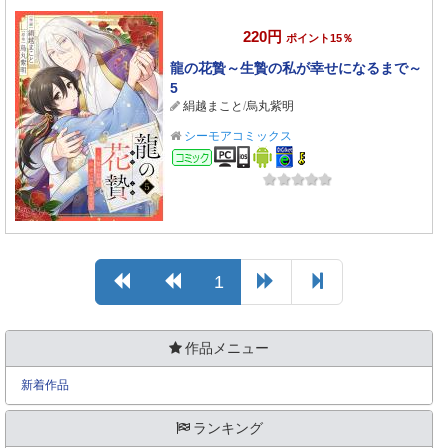
220円
ポイント15％
龍の花贄～生贄の私が幸せになるまで～
5
絹越まこと
/
烏丸紫明
シーモアコミックス
コミック
1
作品メニュー
新着作品
ランキング