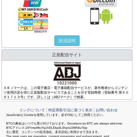
決済説明
正規配信サイト
ＡＢＪマークは、この電子書店・電子書籍配信サービスが、著作権者からコンテン
ツ使用許諾を得た正規版配信サービスであることを示す登録商標（登録番号 第６０
９１７１３号）です。詳しくは［ABJマーク］で検索。
リンクについて
特定商取引法に基づく表示
お問い合わせ
JavaScriptとCookieを使用しています。必ずONにしてご利用ください。
BTCの募金はいつでも受け付けております。Donations by BTC are always welcome.
BTCアドレス:19Ymw4fkvYq1hDLEkpdL4hpmJJWh8u7bjo
主に運営、コンテンツの拡充強化、多言語化に利用させて頂きます。
The main uses are operation, content expansion and enhancement, and