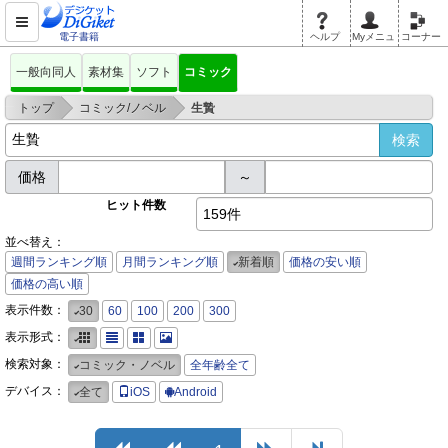
電子書籍
ヘルプ
Myメニュ
コーナー
一般向同人
素材集
ソフト
コミック
>
>
トップ
コミック/ノベル
生贄
価格
～
ヒット件数
159件
並べ替え：
週間ランキング順
月間ランキング順
新着順
価格の安い順
価格の高い順
表示件数：
30
60
100
200
300
表示形式：
検索対象：
コミック・ノベル
全年齢全て
デバイス：
全て
iOS
Android