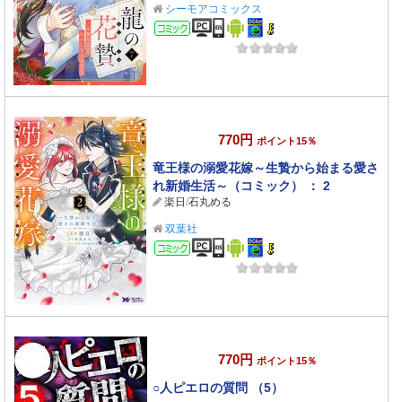
シーモアコミックス
コミック
770円
ポイント15％
竜王様の溺愛花嫁～生贄から始まる愛さ
れ新婚生活～（コミック） ： 2
楽日
/
石丸める
双葉社
コミック
770円
ポイント15％
○人ピエロの質問 （5）