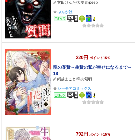
玄田げんた
/
大友青
/
peep
ぶんか社
コミック
220円
ポイント15％
龍の花贄～生贄の私が幸せになるまで～
18
絹越まこと
/
烏丸紫明
シーモアコミックス
コミック
792円
ポイント15％