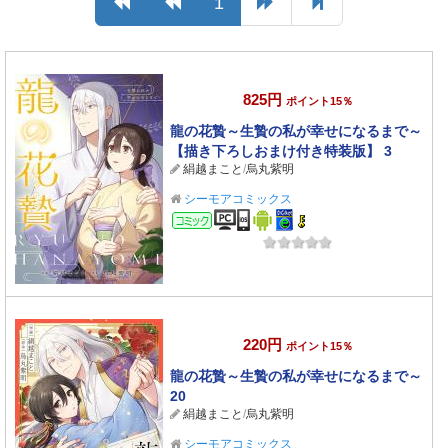
1
825円
ポイント15％
龍の花贄～生贄の私が幸せになるまで～
【描き下ろしおまけ付き特装版】 3
絹越まこと
/
烏丸紫明
シーモアコミックス
コミック
220円
ポイント15％
龍の花贄～生贄の私が幸せになるまで～
20
絹越まこと
/
烏丸紫明
シーモアコミックス