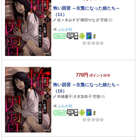
怖い因習 ～生贄になった娘たち～
（11）
佐々木みすず
/
柳田やなぎ
/
空路
/他
ぶんか社
コミック
770円
ポイント15％
怖い因習 ～生贄になった娘たち～
（10）
本橋馨子
/
犬木加奈子
/
空路
/他
ぶんか社
コミック