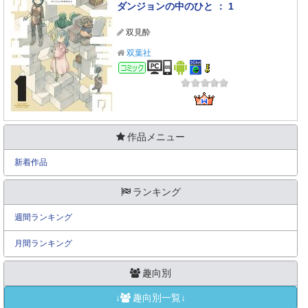
ダンジョンの中のひと ： 1
双見酔
双葉社
コミック
作品メニュー
新着作品
ランキング
週間ランキング
月間ランキング
趣向別
↓
趣向別一覧↓