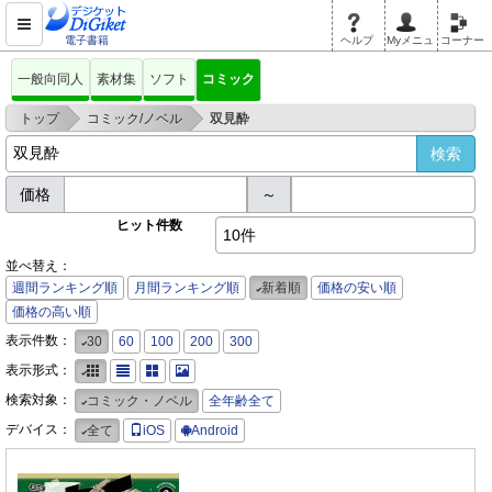
電子書籍
ヘルプ
Myメニュ
コーナー
一般向同人
素材集
ソフト
コミック
>
>
トップ
コミック/ノベル
双見酔
価格
～
ヒット件数
10件
並べ替え：
週間ランキング順
月間ランキング順
新着順
価格の安い順
価格の高い順
表示件数：
30
60
100
200
300
表示形式：
検索対象：
コミック・ノベル
全年齢全て
デバイス：
全て
iOS
Android