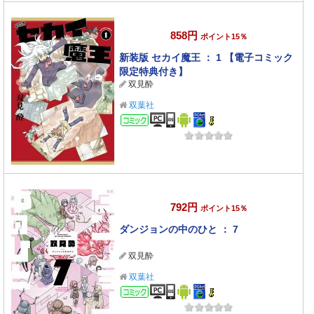
858円
ポイント15％
新装版 セカイ魔王 ： 1 【電子コミック
限定特典付き】
双見酔
双葉社
コミック
792円
ポイント15％
ダンジョンの中のひと ： 7
双見酔
双葉社
コミック