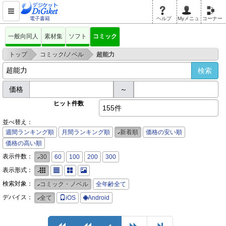
電子書籍
ヘルプ
Myメニュ
コーナー
一般向同人
素材集
ソフト
コミック
>
>
トップ
コミック/ノベル
超能力
価格
～
ヒット件数
155件
並べ替え：
週間ランキング順
月間ランキング順
新着順
価格の安い順
価格の高い順
表示件数：
30
60
100
200
300
表示形式：
検索対象：
コミック・ノベル
全年齢全て
デバイス：
全て
iOS
Android