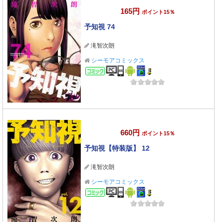
165円
ポイント15％
予知視 74
滝智次朗
シーモアコミックス
コミック
660円
ポイント15％
予知視【特装版】 12
滝智次朗
シーモアコミックス
コミック