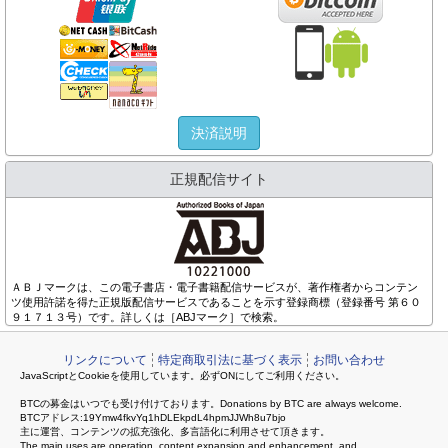
決済説明
正規配信サイト
ＡＢＪマークは、この電子書店・電子書籍配信サービスが、著作権者からコンテン
ツ使用許諾を得た正規版配信サービスであることを示す登録商標（登録番号 第６０
９１７１３号）です。詳しくは［ABJマーク］で検索。
リンクについて
特定商取引法に基づく表示
お問い合わせ
JavaScriptとCookieを使用しています。必ずONにしてご利用ください。
BTCの募金はいつでも受け付けております。Donations by BTC are always welcome.
BTCアドレス:19Ymw4fkvYq1hDLEkpdL4hpmJJWh8u7bjo
主に運営、コンテンツの拡充強化、多言語化に利用させて頂きます。
The main uses are operation, content expansion and enhancement, and