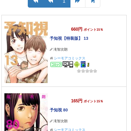
1
660円
ポイント15％
予知視【特装版】 13
滝智次朗
シーモアコミックス
コミック
165円
ポイント15％
予知視 80
滝智次朗
シーモアコミックス