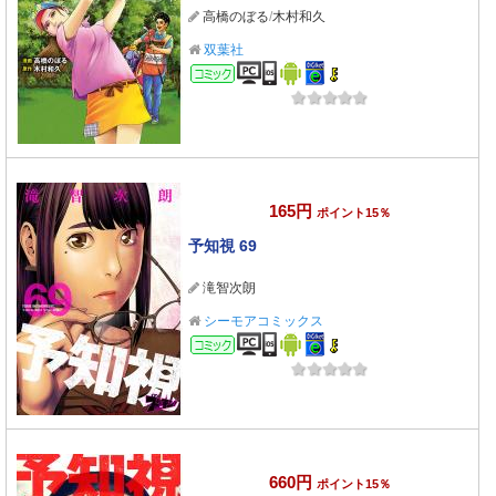
高橋のぼる
/
木村和久
双葉社
コミック
165円
ポイント15％
予知視 69
滝智次朗
シーモアコミックス
コミック
660円
ポイント15％