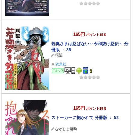
165円
ポイント15％
若奥さまは忍ばない～令和抜け忍伝～ 分
冊版 ： 38
環望
双葉社
コミック
165円
ポイント15％
ストーカーに抱かれて 分冊版 ： 52
ながしま超助