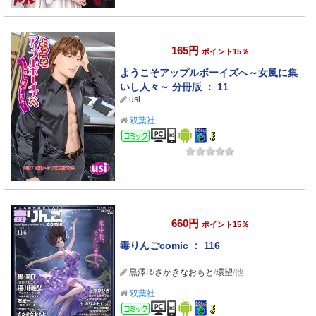
165円
ポイント15％
ようこそアップルボーイズへ～女風に集
いし人々～ 分冊版 ： 11
usi
双葉社
コミック
660円
ポイント15％
毒りんごcomic ： 116
黒澤R
/
さかきなおもと
/
環望
/他
双葉社
コミック