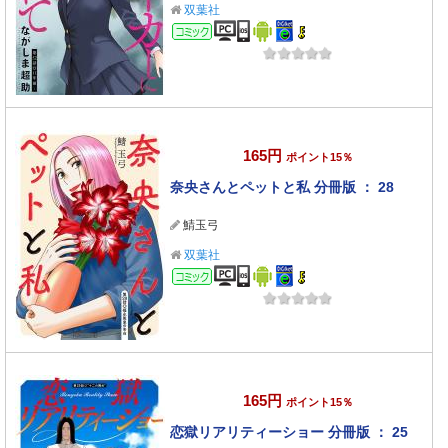
双葉社
コミック
165円
ポイント15％
奈央さんとペットと私 分冊版 ： 28
鯖玉弓
双葉社
コミック
165円
ポイント15％
恋獄リアリティーショー 分冊版 ： 25