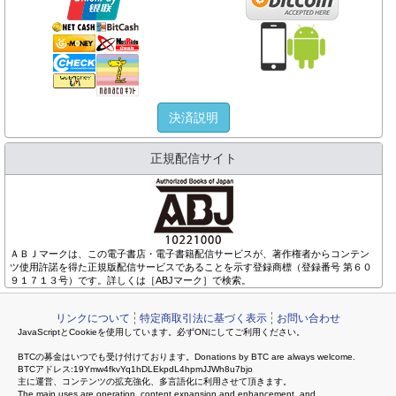
決済説明
正規配信サイト
ＡＢＪマークは、この電子書店・電子書籍配信サービスが、著作権者からコンテン
ツ使用許諾を得た正規版配信サービスであることを示す登録商標（登録番号 第６０
９１７１３号）です。詳しくは［ABJマーク］で検索。
リンクについて
特定商取引法に基づく表示
お問い合わせ
JavaScriptとCookieを使用しています。必ずONにしてご利用ください。
BTCの募金はいつでも受け付けております。Donations by BTC are always welcome.
BTCアドレス:19Ymw4fkvYq1hDLEkpdL4hpmJJWh8u7bjo
主に運営、コンテンツの拡充強化、多言語化に利用させて頂きます。
The main uses are operation, content expansion and enhancement, and