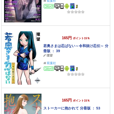
双葉社
コミック
165円
ポイント15％
若奥さまは忍ばない～令和抜け忍伝～ 分
冊版 ： 39
環望
双葉社
コミック
165円
ポイント15％
ストーカーに抱かれて 分冊版 ： 53