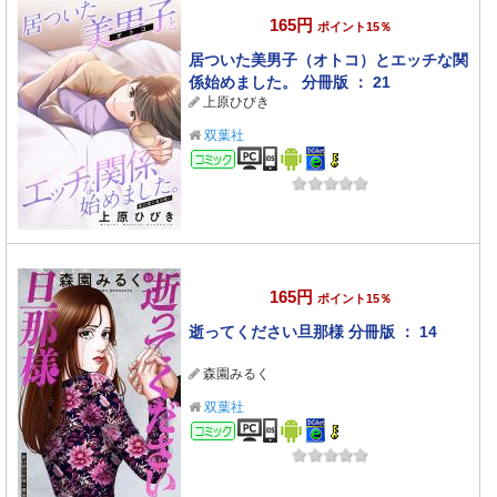
165円
ポイント15％
居ついた美男子（オトコ）とエッチな関
係始めました。 分冊版 ： 21
上原ひびき
双葉社
コミック
165円
ポイント15％
逝ってください旦那様 分冊版 ： 14
森園みるく
双葉社
コミック