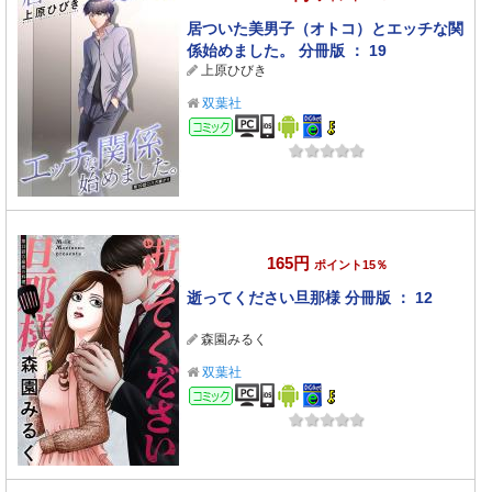
居ついた美男子（オトコ）とエッチな関
係始めました。 分冊版 ： 19
上原ひびき
双葉社
コミック
165円
ポイント15％
逝ってください旦那様 分冊版 ： 12
森園みるく
双葉社
コミック