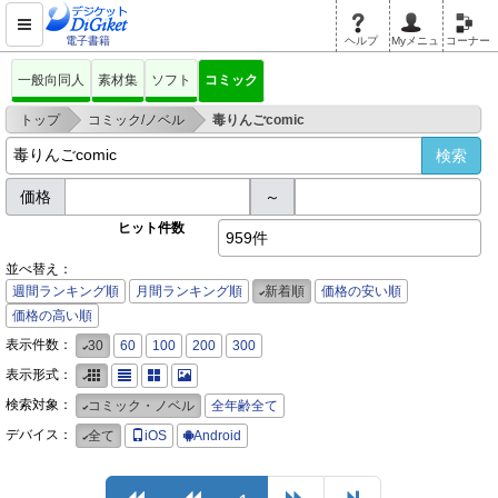
電子書籍
ヘルプ
Myメニュ
コーナー
一般向同人
素材集
ソフト
コミック
>
>
トップ
コミック/ノベル
毒りんごcomic
価格
～
ヒット件数
959件
並べ替え：
週間ランキング順
月間ランキング順
新着順
価格の安い順
価格の高い順
表示件数：
30
60
100
200
300
表示形式：
検索対象：
コミック・ノベル
全年齢全て
デバイス：
全て
iOS
Android