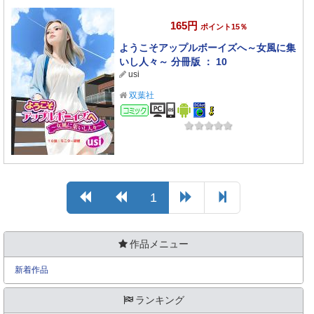
165円
ポイント15％
ようこそアップルボーイズへ～女風に集
いし人々～ 分冊版 ： 10
usi
双葉社
コミック
1
作品メニュー
新着作品
ランキング