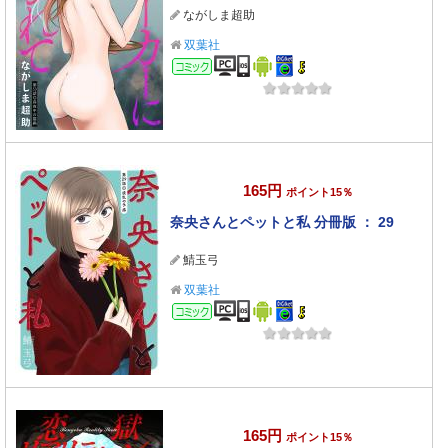
ながしま超助
双葉社
コミック
165円
ポイント15％
奈央さんとペットと私 分冊版 ： 29
鯖玉弓
双葉社
コミック
165円
ポイント15％