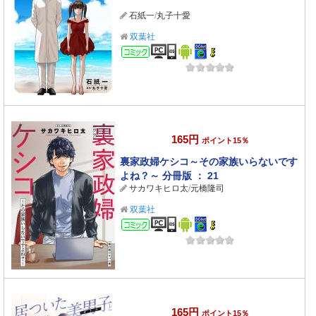
石紙一
/
丸子十愛
双葉社
コミック
165円
ポイント15％
裏家政婦ケシコ～その家族いらないです
よね？～ 分冊版 ： 21
サカワキヒロ太
/
元橋隆司
双葉社
コミック
165円
ポイント15％