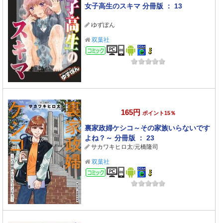
女子高生のスキマ 分冊版 ： 13
ゆずぽん
双葉社
コミック
165円
ポイント15％
裏家政婦ケシコ～その家族いらないです
よね？～ 分冊版 ： 23
サカワキヒロ太
/
元橋隆司
双葉社
コミック