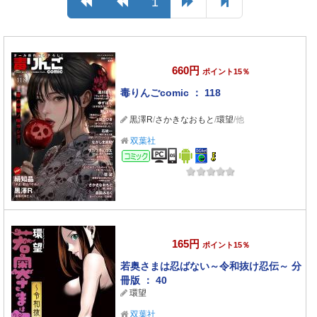
1
660円
ポイント15％
毒りんごcomic ： 118
黒澤R
/
さかきなおもと
/
環望
/他
双葉社
コミック
165円
ポイント15％
若奥さまは忍ばない～令和抜け忍伝～ 分
冊版 ： 40
環望
双葉社