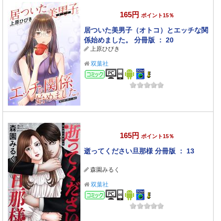
165円
ポイント15％
居ついた美男子（オトコ）とエッチな関
係始めました。 分冊版 ： 20
上原ひびき
双葉社
コミック
165円
ポイント15％
逝ってください旦那様 分冊版 ： 13
森園みるく
双葉社
コミック