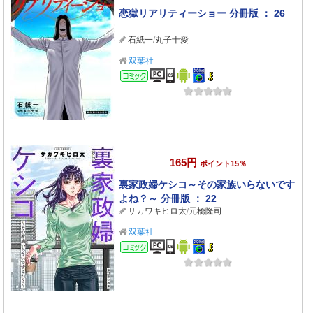
恋獄リアリティーショー 分冊版 ： 26
石紙一
/
丸子十愛
双葉社
コミック
165円
ポイント15％
裏家政婦ケシコ～その家族いらないです
よね？～ 分冊版 ： 22
サカワキヒロ太
/
元橋隆司
双葉社
コミック