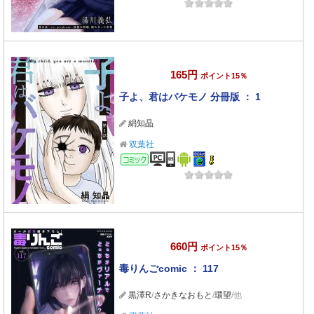
165円
ポイント15％
子よ、君はバケモノ 分冊版 ： 1
絹知晶
双葉社
コミック
660円
ポイント15％
毒りんごcomic ： 117
黒澤R
/
さかきなおもと
/
環望
/他