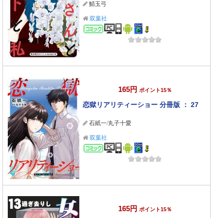
鯖玉弓
双葉社
コミック
165円
ポイント15％
恋獄リアリティーショー 分冊版 ： 27
石紙一
/
丸子十愛
双葉社
コミック
165円
ポイント15％