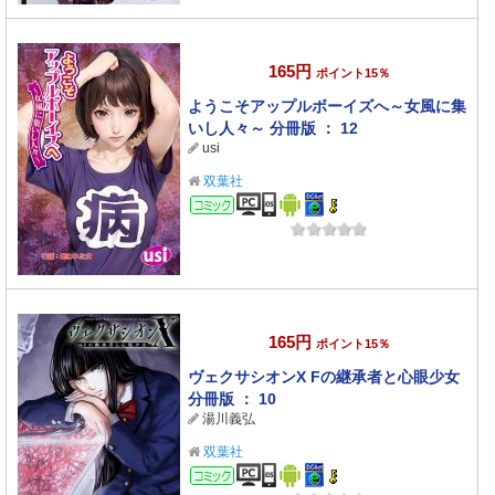
165円
ポイント15％
ようこそアップルボーイズへ～女風に集
いし人々～ 分冊版 ： 12
usi
双葉社
コミック
165円
ポイント15％
ヴェクサシオンX Fの継承者と心眼少女
分冊版 ： 10
湯川義弘
双葉社
コミック