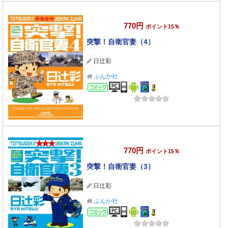
770円
ポイント15％
突撃！自衛官妻（4）
日辻彩
ぶんか社
コミック
770円
ポイント15％
突撃！自衛官妻（3）
日辻彩
ぶんか社
コミック