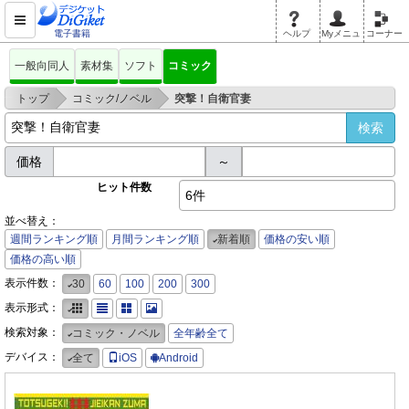
電子書籍
ヘルプ
Myメニュ
コーナー
一般向同人
素材集
ソフト
コミック
>
>
トップ
コミック/ノベル
突撃！自衛官妻
価格
～
ヒット件数
6件
並べ替え：
週間ランキング順
月間ランキング順
新着順
価格の安い順
価格の高い順
表示件数：
30
60
100
200
300
表示形式：
検索対象：
コミック・ノベル
全年齢全て
デバイス：
全て
iOS
Android