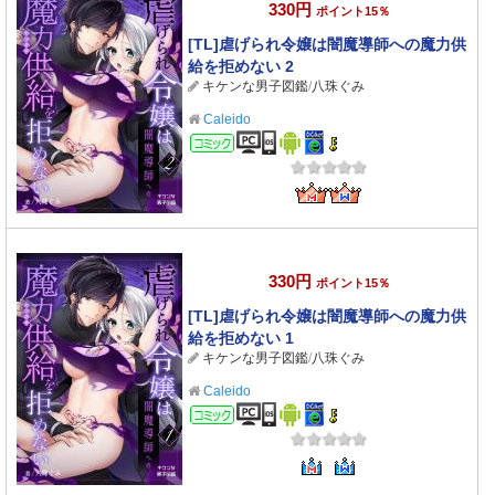
330円
ポイント15％
[TL]虐げられ令嬢は闇魔導師への魔力供
給を拒めない 2
キケンな男子図鑑
/
八珠ぐみ
Caleido
コミック
330円
ポイント15％
[TL]虐げられ令嬢は闇魔導師への魔力供
給を拒めない 1
キケンな男子図鑑
/
八珠ぐみ
Caleido
コミック