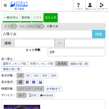
電子書籍
ヘルプ
Myメニュ
コーナー
一般向同人
素材集
ソフト
コミック
>
>
トップ
コミック/ノベル
八珠ぐみ
価格
～
ヒット件数
2件
並べ替え：
週間ランキング順
月間ランキング順
新着順
価格の安い順
価格の高い順
表示件数：
30
60
100
200
300
表示形式：
検索対象：
コミック・ノベル
全年齢全て
デバイス：
全て
iOS
Android