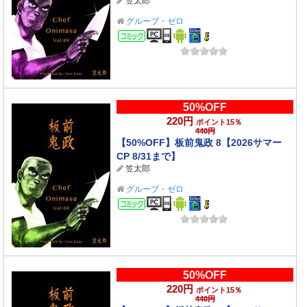
笠太郎
グループ・ゼロ
コミック
50%OFF
220円
ポイント15％
440円
【50%OFF】板前鬼政 8【2026サマー
CP 8/31まで】
笠太郎
グループ・ゼロ
コミック
50%OFF
220円
ポイント15％
440円