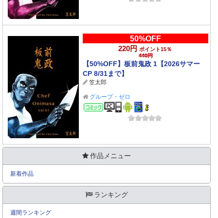
50%OFF
220円
ポイント15％
440円
【50%OFF】板前鬼政 1【2026サマー
CP 8/31まで】
笠太郎
グループ・ゼロ
コミック
作品メニュー
新着作品
ランキング
週間ランキング