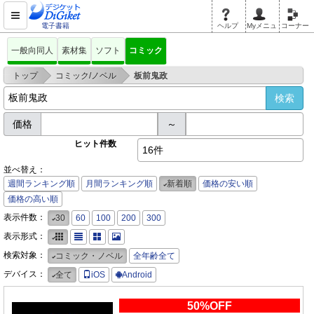
電子書籍
ヘルプ
Myメニュ
コーナー
一般向同人
素材集
ソフト
コミック
>
>
トップ
コミック/ノベル
板前鬼政
価格
～
ヒット件数
16件
並べ替え：
週間ランキング順
月間ランキング順
新着順
価格の安い順
価格の高い順
表示件数：
30
60
100
200
300
表示形式：
検索対象：
コミック・ノベル
全年齢全て
デバイス：
全て
iOS
Android
50%OFF