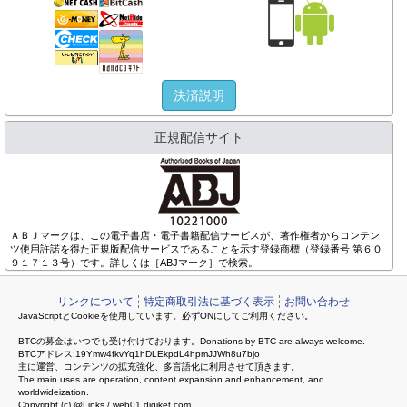
決済説明
正規配信サイト
ＡＢＪマークは、この電子書店・電子書籍配信サービスが、著作権者からコンテン
ツ使用許諾を得た正規版配信サービスであることを示す登録商標（登録番号 第６０
９１７１３号）です。詳しくは［ABJマーク］で検索。
リンクについて
特定商取引法に基づく表示
お問い合わせ
JavaScriptとCookieを使用しています。必ずONにしてご利用ください。
BTCの募金はいつでも受け付けております。Donations by BTC are always welcome.
BTCアドレス:19Ymw4fkvYq1hDLEkpdL4hpmJJWh8u7bjo
主に運営、コンテンツの拡充強化、多言語化に利用させて頂きます。
The main uses are operation, content expansion and enhancement, and
worldwideization.
Copyright (c) @Links / web01.digiket.com