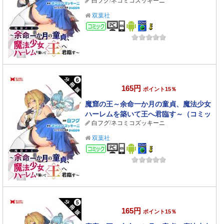
白フグ
/
ネコミコズッキーニ
ク） 分冊版 ： 7
双葉社
コミック
165円
ポイント15％
魔窟の王～余命一か月の童貞、魔法少女
ハーレムを築いて王へ君臨す～（コミッ
白フグ
/
ネコミコズッキーニ
ク） 分冊版 ： 6
双葉社
コミック
165円
ポイント15％