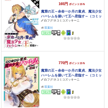
165円
ポイント15％
魔窟の王～余命一か月の童貞、魔法少女
ハーレムを築いて王へ君臨す～（コミッ
白フグ
/
ネコミコズッキーニ
ク） 分冊版 ： 3
双葉社
コミック
770円
ポイント15％
魔窟の王～余命一か月の童貞、魔法少女
ハーレムを築いて王へ君臨す～（コミッ
白フグ
/
ネコミコズッキーニ
ク） ： 2 【電子コミック限定特典付き】
双葉社
コミック