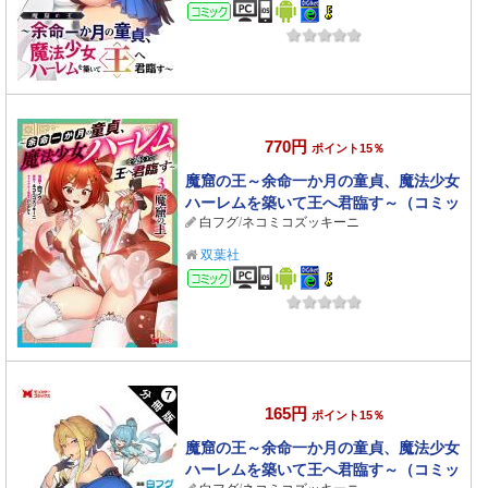
コミック
770円
ポイント15％
魔窟の王～余命一か月の童貞、魔法少女
ハーレムを築いて王へ君臨す～（コミッ
白フグ
/
ネコミコズッキーニ
ク） ： 3 【電子コミック限定特典付き】
双葉社
コミック
165円
ポイント15％
魔窟の王～余命一か月の童貞、魔法少女
ハーレムを築いて王へ君臨す～（コミッ