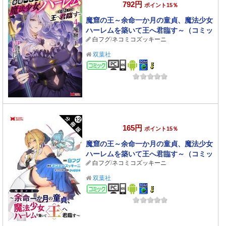
792円
ポイント15％
魔窟の王～余命一か月の童貞、魔法少女
ハーレムを築いて王へ君臨す～（コミッ
白フグ
/
ネコミコズッキーニ
ク） ： 4 【電子コミック限定特典付き】
双葉社
コミック
165円
ポイント15％
魔窟の王～余命一か月の童貞、魔法少女
ハーレムを築いて王へ君臨す～（コミッ
白フグ
/
ネコミコズッキーニ
ク） 分冊版 ： 12
双葉社
コミック