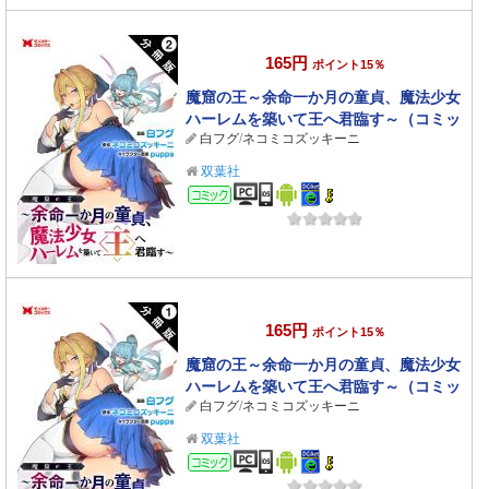
165円
ポイント15％
魔窟の王～余命一か月の童貞、魔法少女
ハーレムを築いて王へ君臨す～（コミッ
白フグ
/
ネコミコズッキーニ
ク） 分冊版 ： 2
双葉社
コミック
165円
ポイント15％
魔窟の王～余命一か月の童貞、魔法少女
ハーレムを築いて王へ君臨す～（コミッ
白フグ
/
ネコミコズッキーニ
ク） 分冊版 ： 1
双葉社
コミック