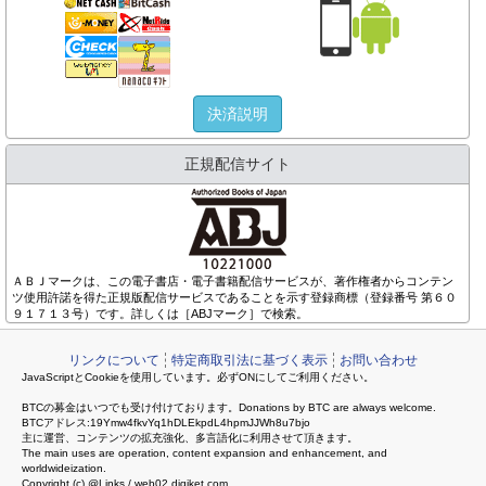
決済説明
正規配信サイト
ＡＢＪマークは、この電子書店・電子書籍配信サービスが、著作権者からコンテン
ツ使用許諾を得た正規版配信サービスであることを示す登録商標（登録番号 第６０
９１７１３号）です。詳しくは［ABJマーク］で検索。
リンクについて
特定商取引法に基づく表示
お問い合わせ
JavaScriptとCookieを使用しています。必ずONにしてご利用ください。
BTCの募金はいつでも受け付けております。Donations by BTC are always welcome.
BTCアドレス:19Ymw4fkvYq1hDLEkpdL4hpmJJWh8u7bjo
主に運営、コンテンツの拡充強化、多言語化に利用させて頂きます。
The main uses are operation, content expansion and enhancement, and
worldwideization.
Copyright (c) @Links / web02.digiket.com