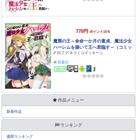
770円
ポイント15％
魔窟の王～余命一か月の童貞、魔法少女
ハーレムを築いて王へ君臨す～（コミッ
白フグ
/
ネコミコズッキーニ
ク） ： 1 【電子コミック限定特典付き】
双葉社
コミック
作品メニュー
新着作品
ランキング
週間ランキング