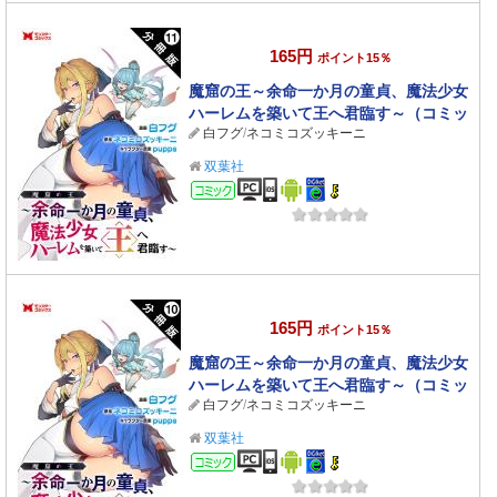
165円
ポイント15％
魔窟の王～余命一か月の童貞、魔法少女
ハーレムを築いて王へ君臨す～（コミッ
白フグ
/
ネコミコズッキーニ
ク） 分冊版 ： 11
双葉社
コミック
165円
ポイント15％
魔窟の王～余命一か月の童貞、魔法少女
ハーレムを築いて王へ君臨す～（コミッ
白フグ
/
ネコミコズッキーニ
ク） 分冊版 ： 10
双葉社
コミック