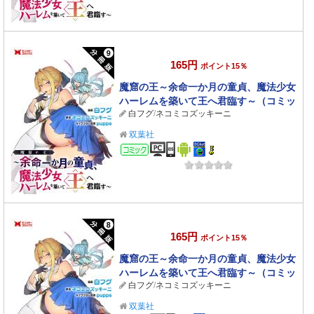
165円
ポイント15％
魔窟の王～余命一か月の童貞、魔法少女
ハーレムを築いて王へ君臨す～（コミッ
白フグ
/
ネコミコズッキーニ
ク） 分冊版 ： 9
双葉社
コミック
165円
ポイント15％
魔窟の王～余命一か月の童貞、魔法少女
ハーレムを築いて王へ君臨す～（コミッ
白フグ
/
ネコミコズッキーニ
ク） 分冊版 ： 8
双葉社