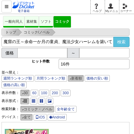
電子書籍
ヘルプ
Myメニュ
コーナー
一般向同人
素材集
ソフト
コミック
>
>
トップ
コミック/ノベル
魔窟の王～余命一か月の童貞、魔法少女ハーレムを築いて王へ君臨す～
価格
～
ヒット件数
16件
並べ替え：
週間ランキング順
月間ランキング順
新着順
価格の安い順
価格の高い順
表示件数：
30
60
100
200
300
表示形式：
検索対象：
コミック・ノベル
全年齢全て
デバイス：
全て
iOS
Android