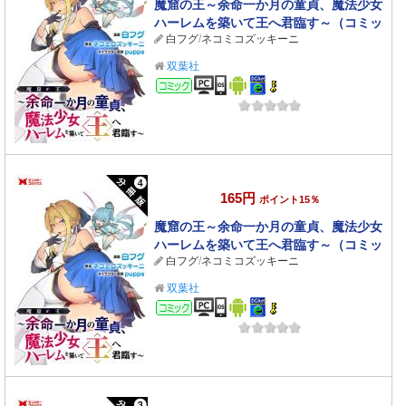
魔窟の王～余命一か月の童貞、魔法少女
ハーレムを築いて王へ君臨す～（コミッ
白フグ
/
ネコミコズッキーニ
ク） 分冊版 ： 5
双葉社
コミック
165円
ポイント15％
魔窟の王～余命一か月の童貞、魔法少女
ハーレムを築いて王へ君臨す～（コミッ
白フグ
/
ネコミコズッキーニ
ク） 分冊版 ： 4
双葉社
コミック