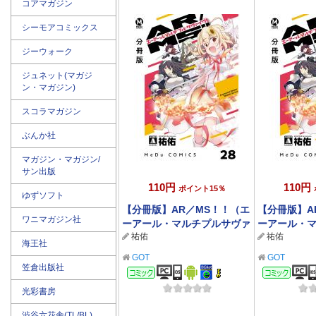
コアマガジン
シーモアコミックス
ジーウォーク
ジュネット(マガジ
ン・マガジン)
スコラマガジン
ぶんか社
マガジン・マガジン/
サン出版
110円
110円
ポイント15％
ゆずソフト
【分冊版】AR／MS！！（エ
【分冊版】A
ワニマガジン社
ーアール・マルチプルサヴァ
ーアール・
祐佑
祐佑
イヴ） 28
イヴ） 27
海王社
GOT
GOT
笠倉出版社
コミック
コミ
光彩書房
渋谷六花舎(TL/BL)