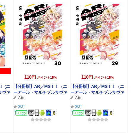
110円
110円
ポイント15％
ポイント15％
！ (エ
【分冊版】AR／MS！！（エ
【分冊版】AR／MS！！（エ
サヴァ
ーアール・マルチプルサヴァ
ーアール・マルチプルサヴァ
祐佑
祐佑
典付
イヴ） 30
イヴ） 29
GOT
GOT
コミック
コミック