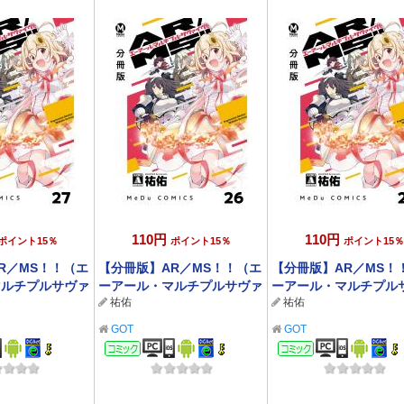
110円
110円
ポイント15％
ポイント15％
ポイント15％
R／MS！！（エ
【分冊版】AR／MS！！（エ
【分冊版】AR／MS！
マルチプルサヴァ
ーアール・マルチプルサヴァ
ーアール・マルチプル
祐佑
祐佑
イヴ） 26
イヴ） 25
GOT
GOT
ック
コミック
コミック