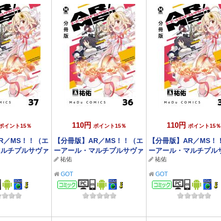
110円
110円
ポイント15％
ポイント15％
ポイント15％
R／MS！！（エ
【分冊版】AR／MS！！（エ
【分冊版】AR／MS！
マルチプルサヴァ
ーアール・マルチプルサヴァ
ーアール・マルチプル
祐佑
祐佑
イヴ） 36
イヴ） 35
GOT
GOT
ック
コミック
コミック