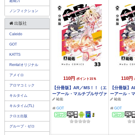
超能力
ノンフィクション
出版社
Caleido
GOT
KATTS
Renta!オリジナル
アメイロ
110円
110円
ポイント15％
アロマコミック
【分冊版】AR／MS！！（エ
【分冊版】A
ーアール・マルチプルサヴァ
ーアール・
キルタイム
祐佑
祐佑
イヴ） 33
イヴ） 32
キルタイム(TL)
GOT
GOT
コミック
コミ
クロエ出版
グループ・ゼロ