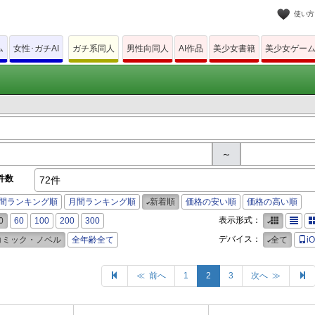
使い方
ム
女性･ガチAI
ガチ系同人
男性向同人
AI作品
美少女書籍
美少女ゲー
～
件数
72件
間ランキング順
月間ランキング順
新着順
価格の安い順
価格の高い順
表示形式：
0
60
100
200
300
デバイス：
コミック・ノベル
全年齢全て
全て
i
≪ 前へ
1
2
3
次へ ≫