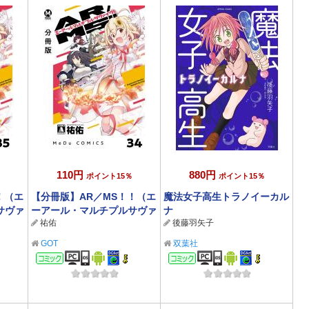
110円
880円
ポイント15％
ポイント15％
！（エ
【分冊版】AR／MS！！（エ
魔法女子高生トラノイーカル
サヴァ
ーアール・マルチプルサヴァ
ナ
祐佑
後藤羽矢子
イヴ） 34
GOT
双葉社
コミック
コミック