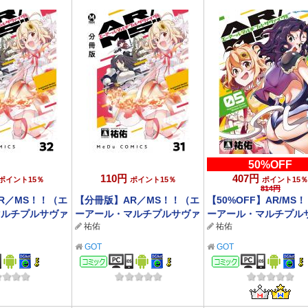
50%OFF
110円
407円
ポイント15％
ポイント15％
ポイント15％
814円
R／MS！！（エ
【分冊版】AR／MS！！（エ
【50%OFF】AR/MS！
マルチプルサヴァ
ーアール・マルチプルサヴァ
ーアール・マルチプル
祐佑
祐佑
イヴ） 31
イヴ) 5【電子版限定特
き】【新刊配信記念】
GOT
GOT
ック
コミック
コミック