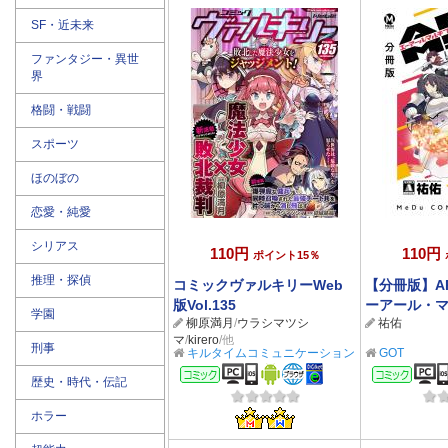
SF・近未来
ファンタジー・異世
界
格闘・戦闘
スポーツ
ほのぼの
恋愛・純愛
シリアス
110円
110円
ポイント15％
推理・探偵
コミックヴァルキリーWeb
【分冊版】A
版Vol.135
ーアール・
学園
柳原満月
/
ウラシマツシ
祐佑
イヴ） 37
マ
/
kirero
/他
刑事
キルタイムコミュニケーション
GOT
コミック
コミ
歴史・時代・伝記
ホラー