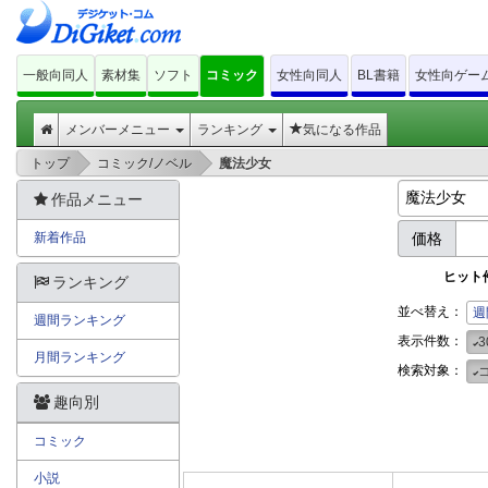
一般向同人
素材集
ソフト
コミック
女性向同人
BL書籍
女性向ゲー
メンバーメニュー
ランキング
気になる作品
>
>
トップ
コミック/ノベル
魔法少女
作品メニュー
新着作品
価格
ヒット
ランキング
並べ替え：
週
週間ランキング
表示件数：
3
月間ランキング
検索対象：
趣向別
コミック
小説