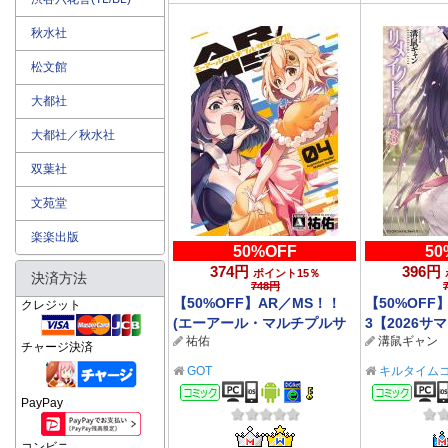
秋水社
松文館
大都社
大都社／秋水社
双葉社
文苑堂
楽楽出版
50%OFF
50
374円
396円
ポイント15％
決済方法
748円
【50%OFF】AR／MS！！
【50%OF
クレジット
(エーアール・マルチプルサ
3【2026サマ
祐佑
溝鼠ギャン
ヴァイヴ) 4【電子版限定特
で】
チャージ決済
典付き】【新刊配信記念】
GOT
キルタイム
コミック
コミ
PayPay
コンビニ