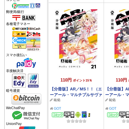
郵便局/銀行
各種電子マネー
スマホ後払い
非接触決済
110円
110円
ポイント15％
【分冊版】AR／MS！！（エ
【分冊版】A
暗号通貨
ーアール・マルチプルサヴァ
ーアール・
祐佑
祐佑
イヴ） 21
イヴ） 20
WeChatPay
GOT
GOT
コミック
コミ
UnionPay