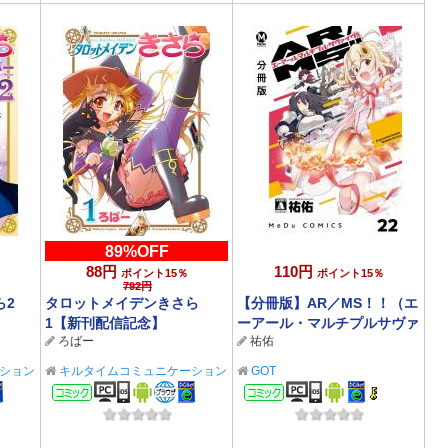
89%OFF
88円
110円
ポイント15％
ポイント15％
792円
ら2
タロットメイデンきさら
【分冊版】AR／MS！！（エ
1【新刊配信記念】
ーアール・マルチプルサヴァ
ろばー
祐佑
イヴ） 22
ション
キルタイムコミュニケーション
GOT
コミック
コミック