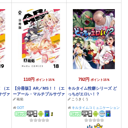
110円
792円
ポイント15％
ポイント15％
！（エ
【分冊版】AR／MS！！（エ
キルタイム性癖シリーズ ど
サヴァ
ーアール・マルチプルサヴァ
っちがエロい！？
祐佑
こうきくう
イヴ） 18
GOT
キルタイムコミュニケーション
コミック
コミック