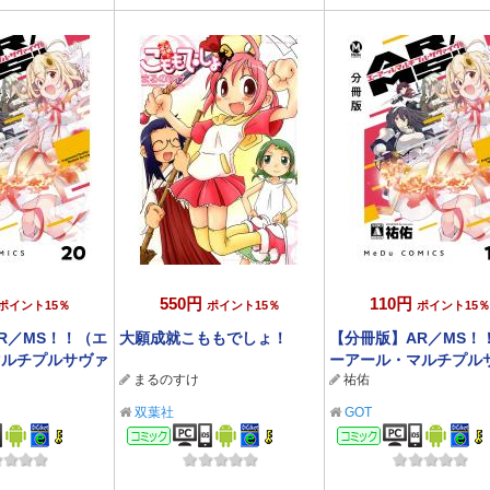
550円
110円
ポイント15％
ポイント15％
ポイント15％
R／MS！！（エ
大願成就こももでしょ！
【分冊版】AR／MS！
マルチプルサヴァ
ーアール・マルチプル
まるのすけ
祐佑
イヴ） 19
双葉社
GOT
ック
コミック
コミック