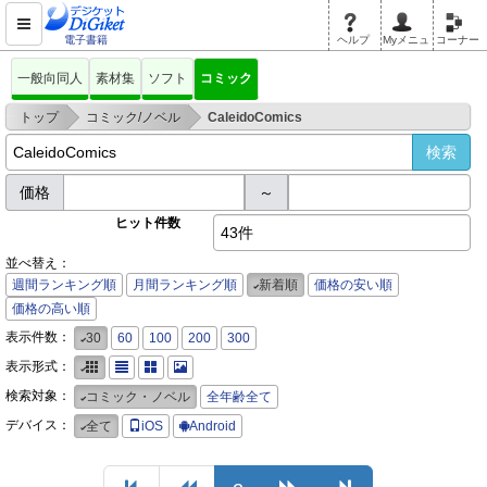
電子書籍
ヘルプ
Myメニュ
コーナー
一般向同人
素材集
ソフト
コミック
>
>
トップ
コミック/ノベル
CaleidoComics
価格
～
ヒット件数
43件
並べ替え：
週間ランキング順
月間ランキング順
新着順
価格の安い順
価格の高い順
表示件数：
30
60
100
200
300
表示形式：
検索対象：
コミック・ノベル
全年齢全て
デバイス：
全て
iOS
Android