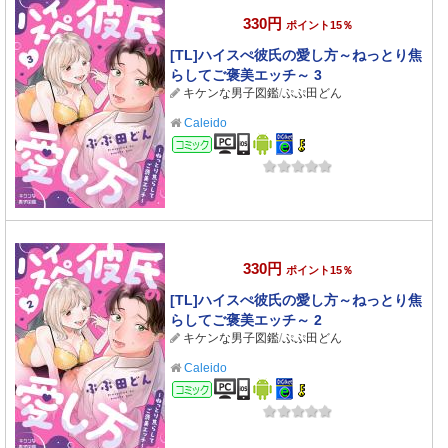
330円
ポイント15％
[TL]ハイスぺ彼氏の愛し方～ねっとり焦
らしてご褒美エッチ～ 3
キケンな男子図鑑
/
ぷぷ田どん
Caleido
コミック
330円
ポイント15％
[TL]ハイスぺ彼氏の愛し方～ねっとり焦
らしてご褒美エッチ～ 2
キケンな男子図鑑
/
ぷぷ田どん
Caleido
コミック