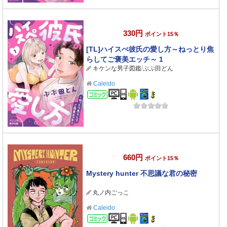
330円
ポイント15％
[TL]ハイスぺ彼氏の愛し方～ねっとり焦
らしてご褒美エッチ～ 1
キケンな男子図鑑
/
ぷぷ田どん
Caleido
コミック
660円
ポイント15％
Mystery hunter 不思議な君の秘密
丸ノ内ごっこ
Caleido
コミック