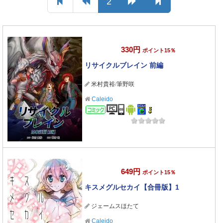
2
330円
ポイント15％
リサイクルブレイン 前編
米村貴裕
/
筆野咲
Caleido
コミック
649円
ポイント15％
キスメグルセカイ【合冊版】1
ジェームスほたて
Caleido