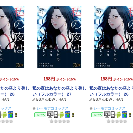
198円
198円
ポイント15％
ポイント15％
ポイント15％
なたの昼より美し
私の夜はあなたの昼より美し
私の夜はあなたの昼よ
ー） 28
い（フルカラー） 27
い（フルカラー） 26
．HAN
BSさん
/
DW．HAN
BSさん
/
DW．HAN
ミックス
シーモアコミックス
シーモアコミックス
ック
コミック
コミック