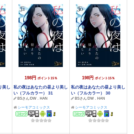
198円
198円
ポイント15％
ポイント15％
り美し
私の夜はあなたの昼より美し
私の夜はあなたの昼より美し
い（フルカラー） 31
い（フルカラー） 30
BSさん
/
DW．HAN
BSさん
/
DW．HAN
シーモアコミックス
シーモアコミックス
コミック
コミック