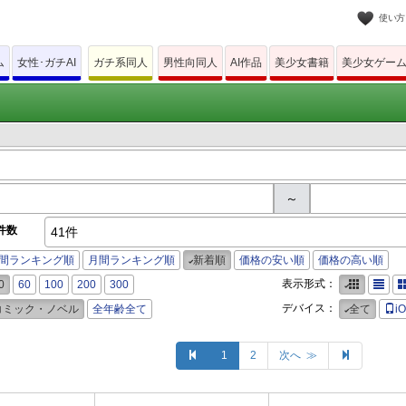
使い方
ム
女性･ガチAI
ガチ系同人
男性向同人
AI作品
美少女書籍
美少女ゲー
～
件数
41件
間ランキング順
月間ランキング順
新着順
価格の安い順
価格の高い順
表示形式：
0
60
100
200
300
デバイス：
コミック・ノベル
全年齢全て
全て
i
1
2
次へ ≫