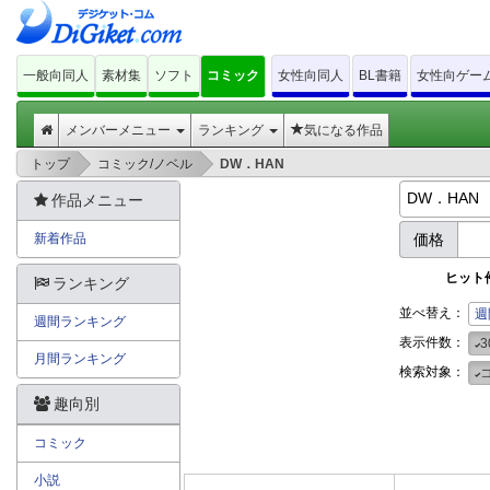
一般向同人
素材集
ソフト
コミック
女性向同人
BL書籍
女性向ゲー
メンバーメニュー
ランキング
気になる作品
>
>
トップ
コミック/ノベル
DW．HAN
作品メニュー
新着作品
価格
ヒット
ランキング
並べ替え：
週
週間ランキング
表示件数：
3
月間ランキング
検索対象：
趣向別
コミック
小説