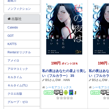
超能力
ノンフィクション
出版社
Caleido
GOT
KATTS
Renta!オリジナル
アメイロ
198円
198円
ポイント15％
アロマコミック
私の夜はあなたの昼より美し
私の夜はあ
い（フルカラー） 35
い（フルカラ
キルタイム
BSさん
/
DW．HAN
BSさん
/
DW
キルタイム(TL)
シーモアコミックス
シーモアコ
コミック
コミ
クロエ出版
グループ・ゼロ