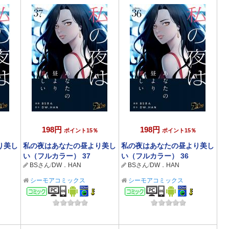
198円
198円
ポイント15％
ポイント15％
り美し
私の夜はあなたの昼より美し
私の夜はあなたの昼より美し
い（フルカラー） 37
い（フルカラー） 36
BSさん
/
DW．HAN
BSさん
/
DW．HAN
シーモアコミックス
シーモアコミックス
コミック
コミック