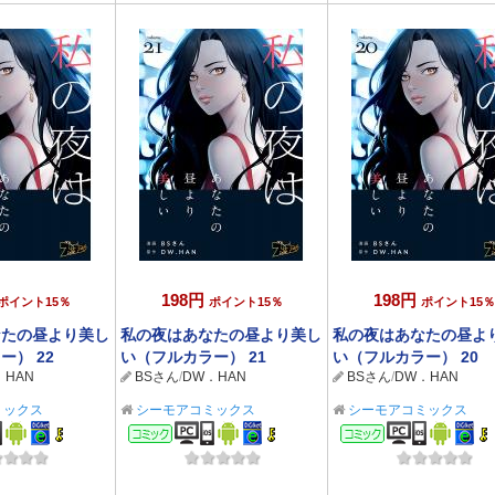
198円
198円
ポイント15％
ポイント15％
ポイント15％
なたの昼より美し
私の夜はあなたの昼より美し
私の夜はあなたの昼よ
ー） 22
い（フルカラー） 21
い（フルカラー） 20
．HAN
BSさん
/
DW．HAN
BSさん
/
DW．HAN
ミックス
シーモアコミックス
シーモアコミックス
ック
コミック
コミック