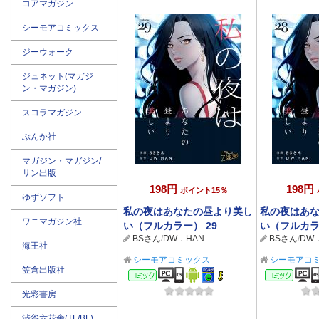
コアマガジン
シーモアコミックス
ジーウォーク
ジュネット(マガジ
ン・マガジン)
スコラマガジン
ぶんか社
マガジン・マガジン/
サン出版
198円
198円
ポイント15％
ゆずソフト
私の夜はあなたの昼より美し
私の夜はあ
ワニマガジン社
い（フルカラー） 29
い（フルカラ
BSさん
/
DW．HAN
BSさん
/
DW
海王社
シーモアコミックス
シーモアコ
笠倉出版社
コミック
コミ
光彩書房
渋谷六花舎(TL/BL)