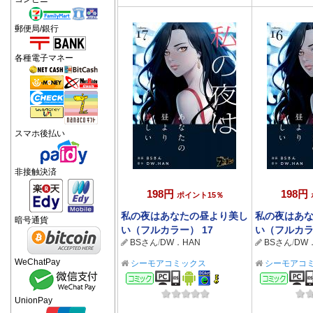
郵便局/銀行
各種電子マネー
スマホ後払い
非接触決済
198円
198円
ポイント15％
私の夜はあなたの昼より美し
私の夜はあ
暗号通貨
い（フルカラー） 17
い（フルカラ
BSさん
/
DW．HAN
BSさん
/
DW
WeChatPay
シーモアコミックス
シーモアコ
コミック
コミ
UnionPay