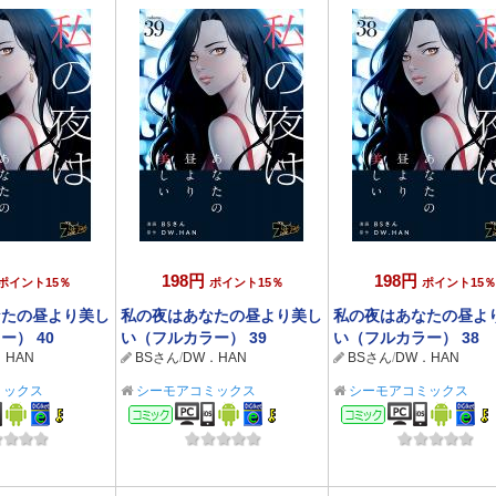
198円
198円
ポイント15％
ポイント15％
ポイント15％
なたの昼より美し
私の夜はあなたの昼より美し
私の夜はあなたの昼よ
ー） 40
い（フルカラー） 39
い（フルカラー） 38
．HAN
BSさん
/
DW．HAN
BSさん
/
DW．HAN
ミックス
シーモアコミックス
シーモアコミックス
ック
コミック
コミック