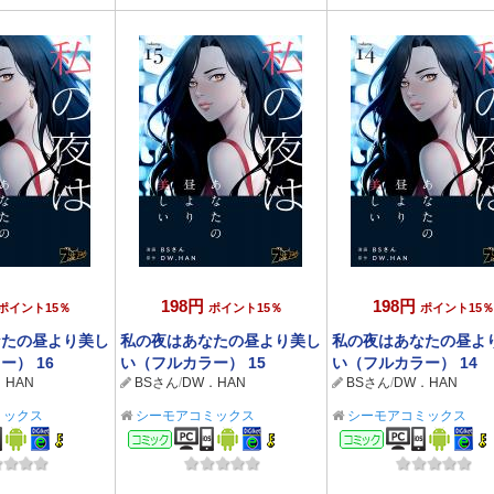
198円
198円
ポイント15％
ポイント15％
ポイント15％
なたの昼より美し
私の夜はあなたの昼より美し
私の夜はあなたの昼よ
ー） 16
い（フルカラー） 15
い（フルカラー） 14
．HAN
BSさん
/
DW．HAN
BSさん
/
DW．HAN
ミックス
シーモアコミックス
シーモアコミックス
ック
コミック
コミック