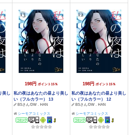
198円
198円
ポイント15％
ポイント15％
り美し
私の夜はあなたの昼より美し
私の夜はあなたの昼より美し
い（フルカラー） 13
い（フルカラー） 12
BSさん
/
DW．HAN
BSさん
/
DW．HAN
シーモアコミックス
シーモアコミックス
コミック
コミック