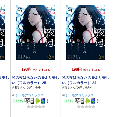
198円
198円
ポイント15％
ポイント15％
り美し
私の夜はあなたの昼より美し
私の夜はあなたの昼より美し
い（フルカラー） 25
い（フルカラー） 24
BSさん
/
DW．HAN
BSさん
/
DW．HAN
シーモアコミックス
シーモアコミックス
コミック
コミック