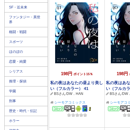
SF・近未来
ファンタジー・異世
界
格闘・戦闘
スポーツ
ほのぼの
恋愛・純愛
シリアス
198円
198円
ポイント15％
推理・探偵
私の夜はあなたの昼より美し
私の夜はあ
い（フルカラー） 41
い（フルカラ
学園
BSさん
/
DW．HAN
BSさん
/
DW
刑事
シーモアコミックス
シーモアコ
コミック
コミ
歴史・時代・伝記
ホラー