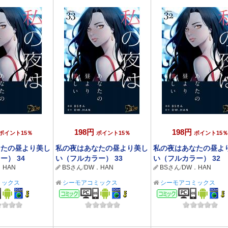
198円
198円
ポイント15％
ポイント15％
ポイント15％
なたの昼より美し
私の夜はあなたの昼より美し
私の夜はあなたの昼よ
ー） 34
い（フルカラー） 33
い（フルカラー） 32
．HAN
BSさん
/
DW．HAN
BSさん
/
DW．HAN
ミックス
シーモアコミックス
シーモアコミックス
ック
コミック
コミック