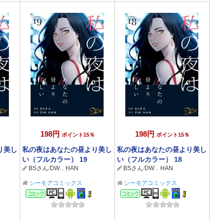
198円
198円
ポイント15％
ポイント15％
り美し
私の夜はあなたの昼より美し
私の夜はあなたの昼より美し
い（フルカラー） 19
い（フルカラー） 18
BSさん
/
DW．HAN
BSさん
/
DW．HAN
シーモアコミックス
シーモアコミックス
コミック
コミック