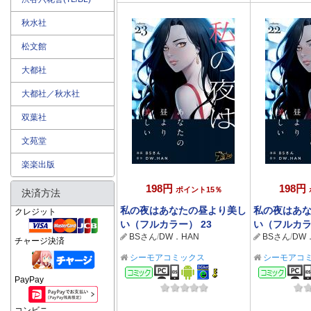
秋水社
松文館
大都社
大都社／秋水社
双葉社
文苑堂
楽楽出版
198円
198円
ポイント15％
決済方法
私の夜はあなたの昼より美し
私の夜はあ
クレジット
い（フルカラー） 23
い（フルカラ
BSさん
/
DW．HAN
BSさん
/
DW
チャージ決済
シーモアコミックス
シーモアコ
コミック
コミ
PayPay
コンビニ