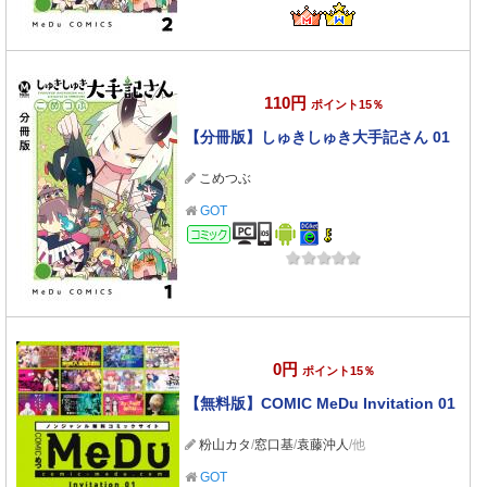
110円
ポイント15％
【分冊版】しゅきしゅき大手記さん 01
こめつぶ
GOT
コミック
0円
ポイント15％
【無料版】COMIC MeDu Invitation 01
粉山カタ
/
窓口基
/
袁藤沖人
/他
GOT