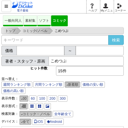
電子書籍
ヘルプ
Myメニュ
コーナー
一般向同人
素材集
ソフト
コミック
>
>
トップ
コミック/ノベル
こめつぶ
価格
～
著者・スタッフ・原画
ヒット件数
15件
並べ替え：
週間ランキング順
月間ランキング順
新着順
価格の安い順
価格の高い順
表示件数：
30
60
100
200
300
表示形式：
検索対象：
コミック・ノベル
全年齢全て
デバイス：
全て
iOS
Android