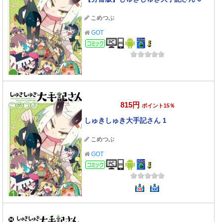
こめつぶ
GOT
コミック
815円
ポイント15％
しゅきしゅき大手記さん 1
こめつぶ
GOT
コミック