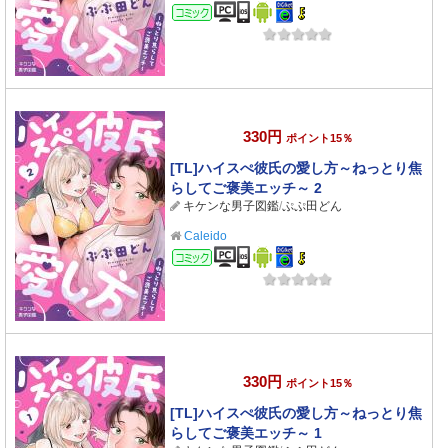
コミック
330円
ポイント15％
[TL]ハイスぺ彼氏の愛し方～ねっとり焦
らしてご褒美エッチ～ 2
キケンな男子図鑑
/
ぷぷ田どん
Caleido
コミック
330円
ポイント15％
[TL]ハイスぺ彼氏の愛し方～ねっとり焦
らしてご褒美エッチ～ 1