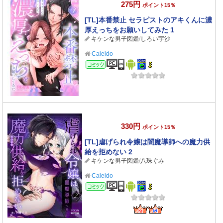
275円
ポイント15％
[TL]本番禁止 セラピストのアキくんに濃
厚えっちをお願いしてみた 1
キケンな男子図鑑
/
しろい宇沙
Caleido
コミック
330円
ポイント15％
[TL]虐げられ令嬢は闇魔導師への魔力供
給を拒めない 2
キケンな男子図鑑
/
八珠ぐみ
Caleido
コミック