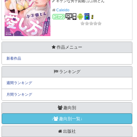
キケンな男子図鑑
/
ぷぷ田どん
Caleido
コミック
作品メニュー
新着作品
ランキング
週間ランキング
月間ランキング
趣向別
↓
趣向別一覧↓
出版社