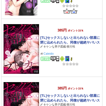
385円
ポイント15％
[TL]セックスしないと出られない部屋に
閉じ込められたら、同僚が超絶ヤバいス
キケンな男子図鑑
/
夜行性
トーカーでした 2
Caleido
コミック
385円
ポイント15％
[TL]セックスしないと出られない部屋に
閉じ込められたら、同僚が超絶ヤバいス
キケンな男子図鑑
/
夜行性
トーカーでした 1