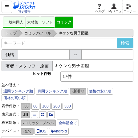
電子書籍
ヘルプ
Myメニュ
コーナー
一般向同人
素材集
ソフト
コミック
>
>
トップ
コミック/ノベル
キケンな男子図鑑
価格
～
著者・スタッフ・原画
ヒット件数
17件
並べ替え：
週間ランキング順
月間ランキング順
新着順
価格の安い順
価格の高い順
表示件数：
30
60
100
200
300
表示形式：
検索対象：
コミック・ノベル
全年齢全て
デバイス：
全て
iOS
Android