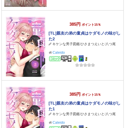
385円
ポイント15％
[TL]親友の弟の童貞はケダモノの味がし
た2
キケンな男子図鑑
/
ひさまつえいと
/
八つ尾
Caleido
コミック
385円
ポイント15％
[TL]親友の弟の童貞はケダモノの味がし
た1
キケンな男子図鑑
/
ひさまつえいと
/
八つ尾
Caleido
コミック