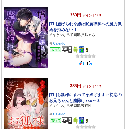
330円
ポイント15％
[TL]虐げられ令嬢は闇魔導師への魔力供
給を拒めない 1
キケンな男子図鑑
/
八珠ぐみ
Caleido
コミック
385円
ポイント15％
[TL]お狐様にすべてを捧げます～初恋の
お兄ちゃんと魔除けxxx～ 2
キケンな男子図鑑
/
夜行性
Caleido
コミック