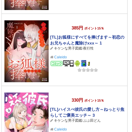
385円
ポイント15％
[TL]お狐様にすべてを捧げます～初恋の
お兄ちゃんと魔除けxxx～ 1
キケンな男子図鑑
/
夜行性
Caleido
コミック
330円
ポイント15％
[TL]ハイスぺ彼氏の愛し方～ねっとり焦
らしてご褒美エッチ～ 3
キケンな男子図鑑
/
ぷぷ田どん
Caleido