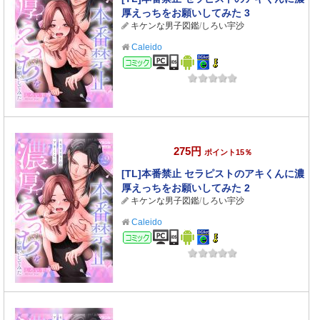
厚えっちをお願いしてみた 3
キケンな男子図鑑
/
しろい宇沙
Caleido
コミック
275円
ポイント15％
[TL]本番禁止 セラピストのアキくんに濃
厚えっちをお願いしてみた 2
キケンな男子図鑑
/
しろい宇沙
Caleido
コミック