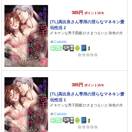
385円
ポイント15％
[TL]高比良さん専用の淫らなマネキン愛
玩性活 2
キケンな男子図鑑
/
ひさまつえいと
/
灰色の犬
Caleido
コミック
385円
ポイント15％
[TL]高比良さん専用の淫らなマネキン愛
玩性活 1
キケンな男子図鑑
/
ひさまつえいと
/
灰色の犬
Caleido
コミック