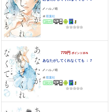
ハルノ晴
双葉社
コミック
770円
ポイント15％
あなたがしてくれなくても ： 7
ハルノ晴
双葉社
コミック