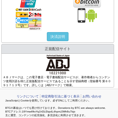
決済説明
正規配信サイト
ＡＢＪマークは、この電子書店・電子書籍配信サービスが、著作権者からコンテン
ツ使用許諾を得た正規版配信サービスであることを示す登録商標（登録番号 第６０
９１７１３号）です。詳しくは［ABJマーク］で検索。
リンクについて
特定商取引法に基づく表示
お問い合わせ
JavaScriptとCookieを使用しています。必ずONにしてご利用ください。
BTCの募金はいつでも受け付けております。Donations by BTC are always welcome.
BTCアドレス:19Ymw4fkvYq1hDLEkpdL4hpmJJWh8u7bjo
主に運営、コンテンツの拡充強化、多言語化に利用させて頂きます。