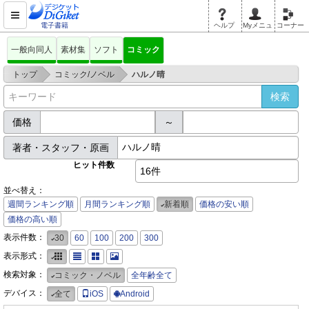
電子書籍
ヘルプ
Myメニュ
コーナー
一般向同人
素材集
ソフト
コミック
>
>
トップ
コミック/ノベル
ハルノ晴
価格
～
著者・スタッフ・原画
ヒット件数
16件
並べ替え：
週間ランキング順
月間ランキング順
新着順
価格の安い順
価格の高い順
表示件数：
30
60
100
200
300
表示形式：
検索対象：
コミック・ノベル
全年齢全て
デバイス：
全て
iOS
Android