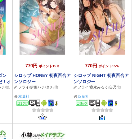
770円
770円
ポイント15％
ポイント15％
ゴン
シロップ HONEY 初夜百合ア
シロップ NIGHT 初夜百合ア
だ！オ
ンソロジー
ンソロジー
ハチ
/他
フライ
/
伊藤ハチ
/
タチ
/他
フライ
/
森永みるく
/
缶乃
/他
～
者描き
双葉社
双葉社
コミック
コミック