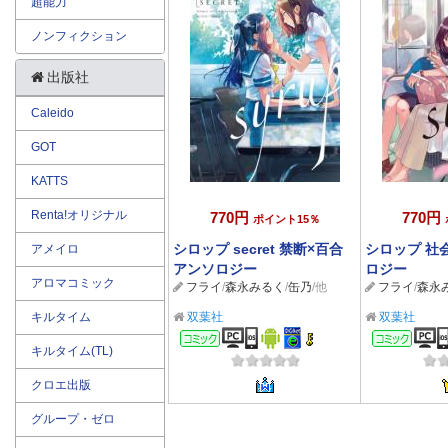
超能力
ノンフィクション
出版社
Caleido
GOT
KATTS
Renta!オリジナル
770円
770円
ポイント15％
シロップ secret 禁断×百合
シロップ 社
アメイロ
アンソロジー
ロジー
アロマコミック
フライ
/
森永みるく
/
缶乃
/他
フライ
/
森永
キルタイム
双葉社
双葉社
コミック
コミ
キルタイム(TL)
クロエ出版
グループ・ゼロ