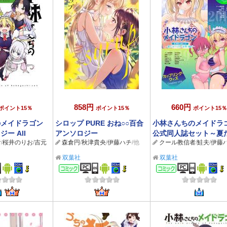
858円
660円
ポイント15％
ポイント15％
ポイント15％
のメイドラゴン
シロップ PURE おね○○百合
小林さんちのメイドラ
ー All
アンソロジー
公式同人誌セット～夏
者
/
桜井のりお
/
吉元
森倉円
/
秋津貴央
/
伊藤ハチ
/他
クール教信者
/
鮭夫
/
伊藤
ールスターお祭り騒ぎ
【電子限定クール教信
双葉社
双葉社
下ろし付】
ック
コミック
コミック