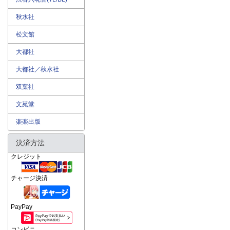
秋水社
松文館
大都社
大都社／秋水社
双葉社
文苑堂
楽楽出版
決済方法
クレジット
チャージ決済
PayPay
コンビニ