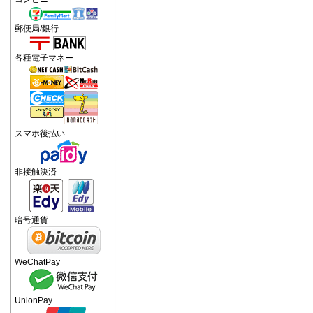
郵便局/銀行
各種電子マネー
スマホ後払い
非接触決済
暗号通貨
WeChatPay
UnionPay