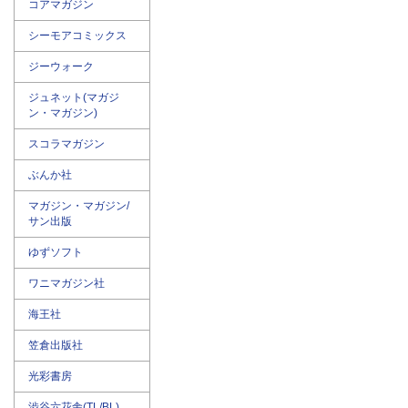
コアマガジン
シーモアコミックス
ジーウォーク
ジュネット(マガジ
ン・マガジン)
スコラマガジン
ぶんか社
マガジン・マガジン/
サン出版
ゆずソフト
ワニマガジン社
海王社
笠倉出版社
光彩書房
渋谷六花舎(TL/BL)