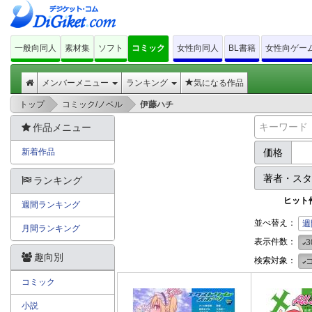
一般向同人
素材集
ソフト
コミック
女性向同人
BL書籍
女性向ゲー
メンバーメニュー
ランキング
気になる作品
>
>
トップ
コミック/ノベル
伊藤ハチ
作品メニュー
新着作品
価格
著者・ス
ランキング
ヒット
週間ランキング
並べ替え：
週
月間ランキング
表示件数：
3
趣向別
検索対象：
コミック
小説