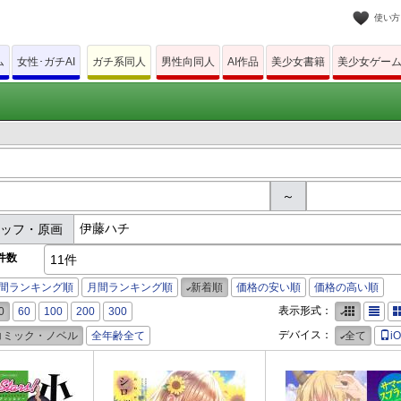
使い方
ム
女性･ガチAI
ガチ系同人
男性向同人
AI作品
美少女書籍
美少女ゲー
～
タッフ・原画
件数
11件
間ランキング順
月間ランキング順
新着順
価格の安い順
価格の高い順
表示形式：
0
60
100
200
300
デバイス：
コミック・ノベル
全年齢全て
全て
i