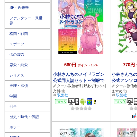
SF・近未来
ファンタジー・異世
界
格闘・戦闘
スポーツ
ほのぼの
660円
770円
恋愛・純愛
ポイント15％
小林さんちのメイドラゴン
小林さんち
シリアス
公式同人誌セット～制服で
公式アンソロジ
推理・探偵
クール教信者
/
紺野あずれ
/
木村
クール教信
恋！スポーツで汗！全力で青
Stars！
光博
/他
ますめ
/他
春やっちゃうよ！！～【おま
双葉社
双葉社
学園
け漫画付き】
コミック
コミ
刑事
歴史・時代・伝記
ホラー