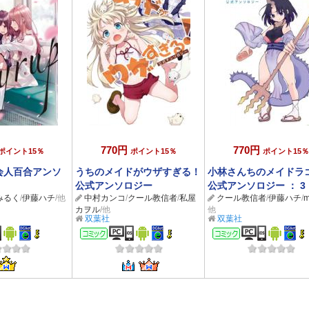
770円
770円
ポイント15％
ポイント15％
ポイント15％
会人百合アンソ
うちのメイドがウザすぎる！
小林さんちのメイドラ
公式アンソロジー
公式アンソロジー ： 3
みるく
/
伊藤ハチ
/他
中村カンコ
/
クール教信者
/
私屋
クール教信者
/
伊藤ハチ
/
m
カヲル
/他
他
双葉社
双葉社
ック
コミック
コミック