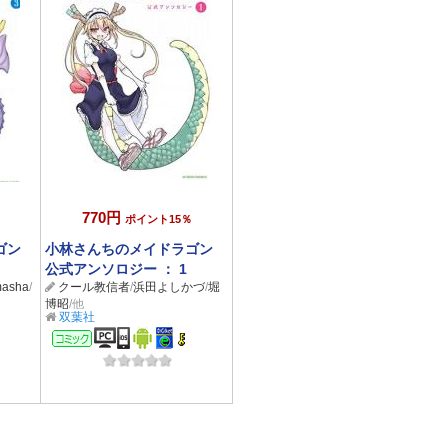
770円
ポイント15％
ゴン
小林さんちのメイドラゴン
公式アンソロジー ： 1
asha
/
クール教信者
/
浜田よしかづ
/
堀
博昭
/他
双葉社
コミック