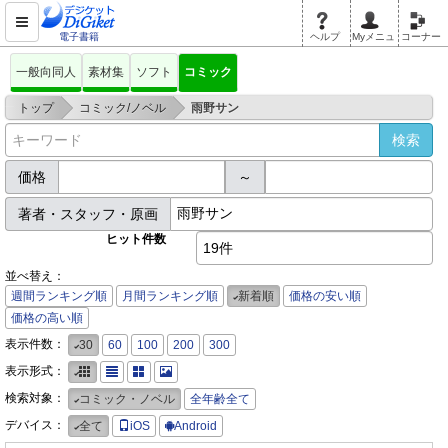
電子書籍
ヘルプ
Myメニュ
コーナー
一般向同人
素材集
ソフト
コミック
>
>
トップ
コミック/ノベル
雨野サン
価格
～
著者・スタッフ・原画
ヒット件数
19件
並べ替え：
週間ランキング順
月間ランキング順
新着順
価格の安い順
価格の高い順
表示件数：
30
60
100
200
300
表示形式：
検索対象：
コミック・ノベル
全年齢全て
デバイス：
全て
iOS
Android