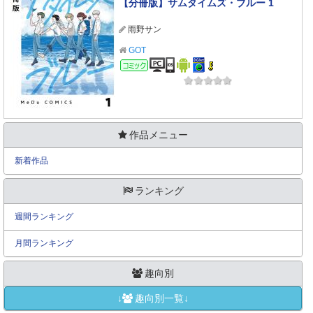
【分冊版】サムタイムズ・ブルー 1
雨野サン
GOT
コミック
作品メニュー
新着作品
ランキング
週間ランキング
月間ランキング
趣向別
↓
趣向別一覧↓