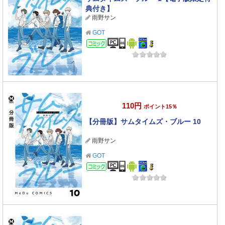
典付き】
雨野サン
GOT
コミック
110円
ポイント15％
【分冊版】サムタイムズ・ブルー 10
雨野サン
GOT
コミック