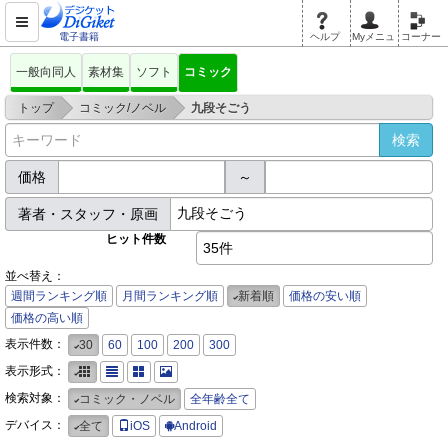
電子書籍
ヘルプ
Myメニュ
コーナー
一般向同人
素材集
ソフト
コミック
>
>
トップ
コミック/ノベル
九段そごう
価格
～
著者・スタッフ・原画
ヒット件数
35件
並べ替え：
週間ランキング順
月間ランキング順
新着順
価格の安い順
価格の高い順
表示件数：
30
60
100
200
300
表示形式：
検索対象：
コミック・ノベル
全年齢全て
デバイス：
全て
iOS
Android