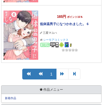
165円
ポイント15％
低体温男子になつかれました。 6
三星マユハ
シーモアコミックス
コミック
1
作品メニュー
新着作品