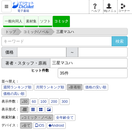
電子書籍
ヘルプ
Myメニュ
コーナー
一般向同人
素材集
ソフト
コミック
>
>
トップ
コミック/ノベル
三星マユハ
価格
～
著者・スタッフ・原画
ヒット件数
35件
並べ替え：
週間ランキング順
月間ランキング順
新着順
価格の安い順
価格の高い順
表示件数：
30
60
100
200
300
表示形式：
検索対象：
コミック・ノベル
全年齢全て
デバイス：
全て
iOS
Android