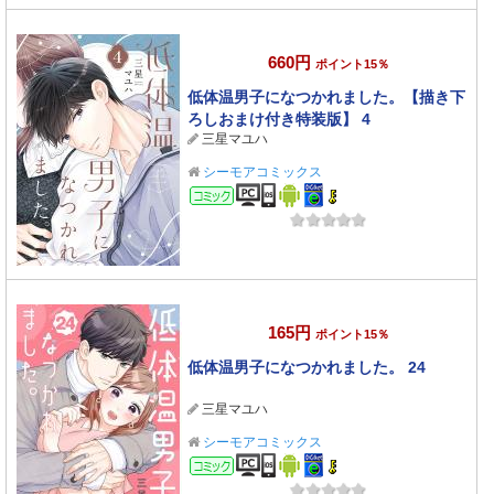
660円
ポイント15％
低体温男子になつかれました。【描き下
ろしおまけ付き特装版】 4
三星マユハ
シーモアコミックス
コミック
165円
ポイント15％
低体温男子になつかれました。 24
三星マユハ
シーモアコミックス
コミック