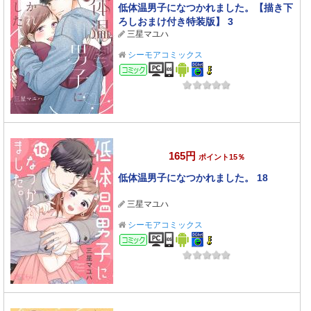
低体温男子になつかれました。【描き下
ろしおまけ付き特装版】 3
三星マユハ
シーモアコミックス
コミック
165円
ポイント15％
低体温男子になつかれました。 18
三星マユハ
シーモアコミックス
コミック