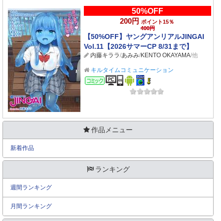
50%OFF
200円
ポイント15％
400円
【50%OFF】ヤングアンリアルJINGAI
Vol.11【2026サマーCP 8/31まで】
内藤キララ
/
あみみ
/
KENTO OKAYAMA
/他
キルタイムコミュニケーション
コミック
作品メニュー
新着作品
ランキング
週間ランキング
月間ランキング