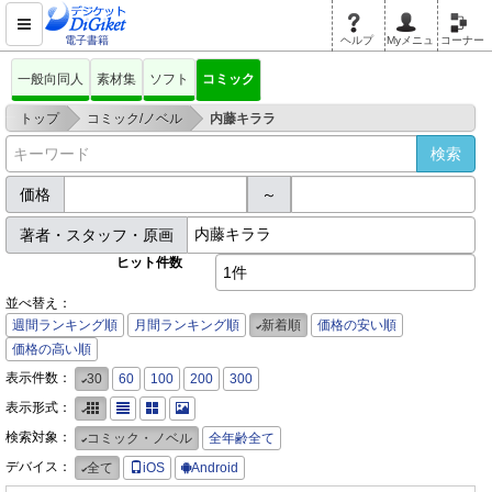
電子書籍
ヘルプ
Myメニュ
コーナー
一般向同人
素材集
ソフト
コミック
>
>
トップ
コミック/ノベル
内藤キララ
価格
～
著者・スタッフ・原画
ヒット件数
1件
並べ替え：
週間ランキング順
月間ランキング順
新着順
価格の安い順
価格の高い順
表示件数：
30
60
100
200
300
表示形式：
検索対象：
コミック・ノベル
全年齢全て
デバイス：
全て
iOS
Android